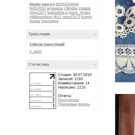
Manini
gala-s-k
INDIGO44444
NAD4550
arinkakop
crfkrjdbx
infatata
irhen1977
kudrashka-a
marin_dyubo
mikkimontano
rfn11
vered7073
Ксеня-
рыбка
Оделайна
Трансляции
-
Список трансляций
lj_stalic
Статистика
-
Создан: 30.07.2010
Записей: 2193
Комментариев: 14
Написано: 2210
Отчеты:
Посетители
Поисковые фразы