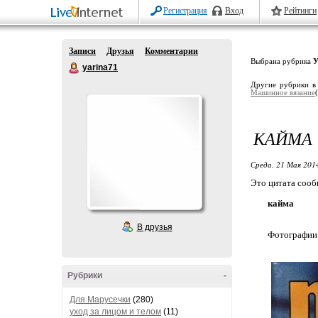
Регистрация
Вход
Рейтинги
Записи
Друзья
Комментарии
Выбрана рубрика
У
yarina71
Другие рубрики в
Машинное вязание
КАЙМА
Среда, 21 Мая 2014
Это цитата соо
кайма
В друзья
Фотографии 
Рубрики
-
Для Марусечки
(280)
уход за лицом и телом
(11)