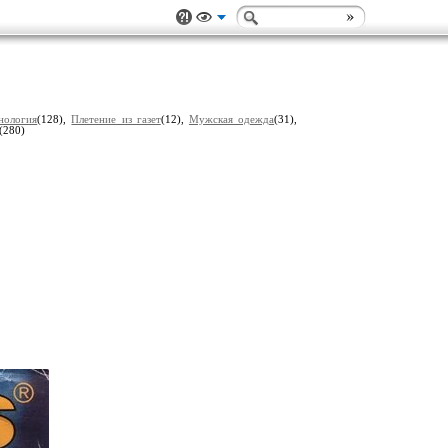
нология
(128),
Плетение из газет
(12),
Мужская одежда
(31),
(280)