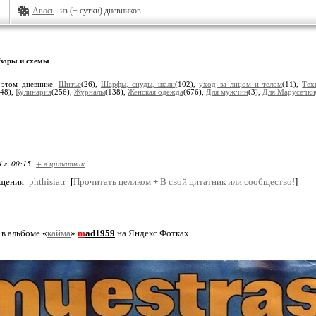
Авось
из (+ сутки) дневников
зоры и схемы
.
 этом дневнике:
Шитье
(26),
Шарфы, снуды, шали
(102),
уход за лицом и телом
(11),
Тех
(48),
Кулинария
(256),
Журналы
(138),
Женская одежда
(676),
Для мужчин
(3),
Для Марусечки
 г. 00:15
+ в цитатник
бщения
phthisiatr
[
Прочитать целиком
+
В свой цитатник или сообщество!
]
в альбоме «
кайма
»
m
ad1959
на Яндекс.Фотках