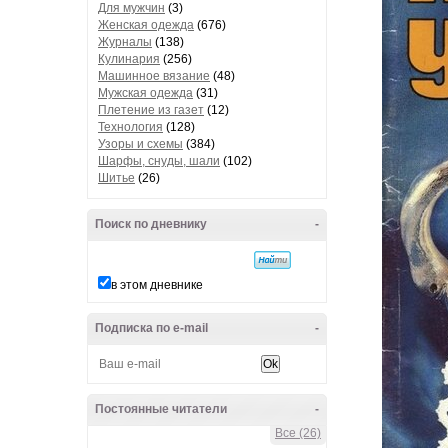
Для мужчин
(3)
Женская одежда
(676)
Журналы
(138)
Кулинария
(256)
Машинное вязание
(48)
Мужская одежда
(31)
Плетение из газет
(12)
Технология
(128)
Узоры и схемы
(384)
Шарфы, снуды, шали
(102)
Шитье
(26)
Поиск по дневнику
-
в этом дневнике
Подписка по e-mail
-
Постоянные читатели
-
Все (26)