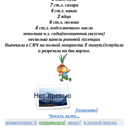
7 ст.л. сахара
4 ст.л. какао
2 яйца
6 ст.л. молока
6 ст.л. подсолнечного масла
неполная ч.л. соды(погашенная уксусом)
несколько капель ромовой эcсенции
Выпекала в СВЧ на полной мощности 5 минут.Остудила
и разрезала на два коржа.
[показать]
Читать далее...
комментарии: 0
понравилось!
вверх^
к полной версии