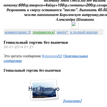
половину этой смеси.На нее вылить
начинку:600гр.творога+4яйца+100гр.сметаны+200гр.сахар
Разровнять и сверху оставшееся "тесто". Выпекать 45-5
чем-то напоминает Королевскую ватрушку,тольк
Александра Шишкина
комментарии: 0
понравилось!
вверх^
к полной версии
Гениальный тортик без выпечки
30-01-2014 01:21
Это цитата сообщения
Феврония52
Оригинальное
сообщение
Гениальный тортик без выпечки
[показать]