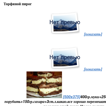
Торфяной пирог
[показать]
[показать]
[500x375]
400гр.муки+25
порубить+150гр.сахара+3ст.л.какао.все хорошо перемеша