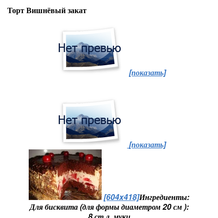
Торт Вишнёвый закат
[показать]
[показать]
[604x418]
Ингредиенты:
Для бисквита (для формы диаметром 20 см ):
8 ст.л. муки