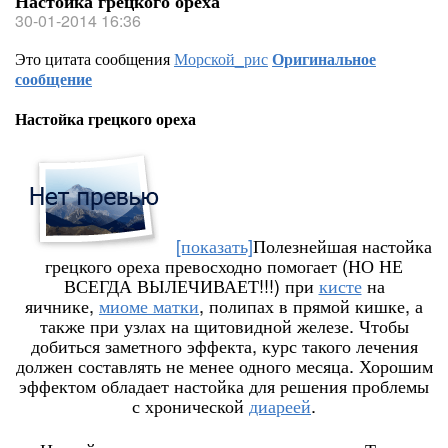
Настойка грецкого ореха
30-01-2014 16:36
Это цитата сообщения
Морской_рис
Оригинальное
сообщение
Настойка грецкого ореха
[показать]
Полезнейшая настойка
грецкого ореха превосходно помогает (НО НЕ
ВСЕГДА ВЫЛЕЧИВАЕТ!!!) при
кисте
на
яичнике,
миоме матки
, полипах в прямой кишке, а
также при узлах на щитовидной железе. Чтобы
добиться заметного эффекта, курс такого лечения
должен составлять не менее одного месяца. Хорошим
эффектом обладает настойка для решения проблемы
с хронической
диареей
.