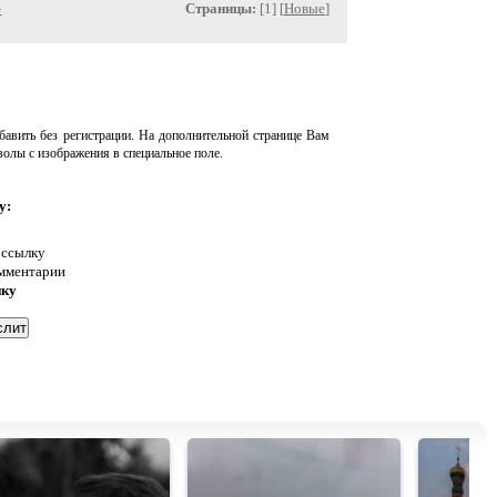
»
Страницы:
[1] [
Новые
]
авить без регистрации. На дополнительной странице Вам
волы с изображения в специальное поле.
у:
 ссылку
омментарии
нку