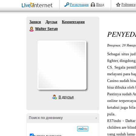
Регистрация
Вход
Рейтинги
Записи
Друзья
Комментарии
Walter Serup
PENYEDI
Вторник, 28 Январ
Sebagai situs ju
fighter, dingdon
CS. Segala pemil
melayani para ba
Casino sudah bis
bisa dibuka oleh 
Pastinya sudah A
В друзья
online terpercay
ketahui juga bil
pula.
Поиск по дневнику
-
837indo - Dafta
children are blin
yang sudah lama 