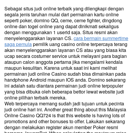
Sebagai situs judi online terbaik yang dilengkapi dengan
segala jenis taruhan mulai dari permainan kartu online
seperti poker, domino QQ, ceme, ceme fighter, dingdong
online dan togel online yang dapat dinikmati sekaligus
dengan menggunakan 1 userid saja. Situs resmi akan
menyelenggarakan layanan CS.
cara bermain summertime
saga pemula
pemilik uang casino online terpercaya terang
akan menyelenggarakan layanan CS atau yang biasa kita
ucap secara costumer service untuk melayani para bagian
ataupun calon anggota pertama jika mengalami kendala
maupun kesulitan. Karena untuk saat ini kami melihat
permainan judi online Casino sudah bisa dimainkan pada
handphone Android maupun IOS anda. Domino sekarang
ini adalah satu diantara permainan judi online terpopuler
yang bisa dibuka oleh beberapa bettor lewat website judi
online pilihan terbaik mereka.
Web terpercaya memang sudah jadi tujuan untuk pecinta
judi online hari ini. Another great thing about this Malaysia
Online Casino QQ724 is that this website is having lots of
promotions and other bonuses to offer. Lakukan sekarang
dengan melakukan register akun member Poker resmi