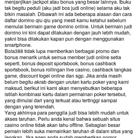
menjanjikan jackpot atau bonus yang besar lainnya. Ibuku
tak begitu peduli (aku jadi bos judi online) selama aku tak
bikin masalah. Dibawah ini ada beberapa alasan dan cara
daftar domino qiu qiu yang mesti kamu ketahui sebelum
memulai bermain game domino online. Untuk bermain judi
domino ini kini dapat dilakukan dengan jauh lebih mudah,
yakni bisa dilakukan kapan pun dengan menggunakan
smartphone.
Bola388 tidak lupa memberikan berbagai promo dan
bonus menarik untuk semua member judi online setia
seperti, bonus deposit sportsbook, bonus cashback
sportsbook, bonus rollingan live casino, cashback tangkas
game, discount togel online dan sgp. Jika anda masih
belum begitu akrab dengan urutan kartu poker yang kami
maksud, berikut ini kami akan menyebutkan beberapa
istilah kombinasi kartu dalam permainan poker tersebut,
yang dimulai dari yang terkuat atau tertinggi sampai
dengan yang terendah.
Yang akhirnya para penggila judi bisa lebih mudah untuk
akses taruhan. Perlu anda kenal bahwa sebuah situs
casino online tidak akan tahu offline. Sebagian besar
pemain lebih suka memainkan taruhan di dalam situs yang
lengkap. Jika agen anda sudah memberikan nomor