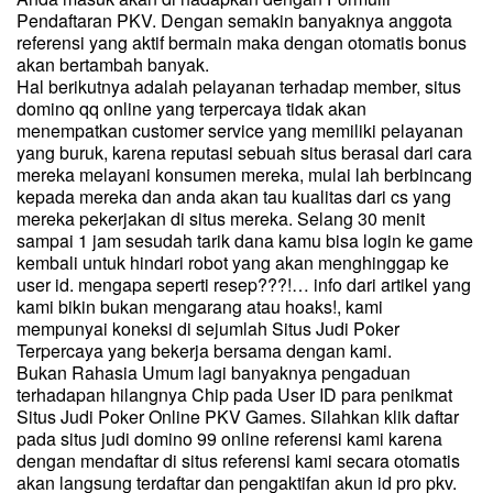
Pendaftaran PKV. Dengan semakin banyaknya anggota
referensi yang aktif bermain maka dengan otomatis bonus
akan bertambah banyak.
Hal berikutnya adalah pelayanan terhadap member, situs
domino qq online yang terpercaya tidak akan
menempatkan customer service yang memiliki pelayanan
yang buruk, karena reputasi sebuah situs berasal dari cara
mereka melayani konsumen mereka, mulai lah berbincang
kepada mereka dan anda akan tau kualitas dari cs yang
mereka pekerjakan di situs mereka. Selang 30 menit
sampai 1 jam sesudah tarik dana kamu bisa login ke game
kembali untuk hindari robot yang akan menghinggap ke
user id. mengapa seperti resep???!… info dari artikel yang
kami bikin bukan mengarang atau hoaks!, kami
mempunyai koneksi di sejumlah Situs Judi Poker
Terpercaya yang bekerja bersama dengan kami.
Bukan Rahasia Umum lagi banyaknya pengaduan
terhadapan hilangnya Chip pada User ID para penikmat
Situs Judi Poker Online PKV Games. Silahkan klik daftar
pada situs judi domino 99 online referensi kami karena
dengan mendaftar di situs referensi kami secara otomatis
akan langsung terdaftar dan pengaktifan akun id pro pkv.