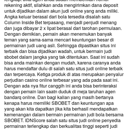
rekening aktif, silahkan anda mengirimkan dana deposit
untuk dijadikan dalam akun judi online yang anda miliki.
Angka keluar berasal dari bola tersedia disalah satu
Column Inside Bet terpasang, menjadi penjudi menang
dan juga dibayar 2 x lipat berasal dari tarohan permulaan.
Dengan demikian, pemain akan menemukan banyak
teman yang sama-sama mencari keuntungan besar di
permainan judi uang asli. Sehingga dipastikan situs ini
terbaik dan bisa dijadikan wadah, untuk bermain judi
sbobet dalam jangka yang tak ditentukan. Saat ini sudah
bisa anda mainkan dengan mudah, karena caranya anda
harus mendaftar dulu di salah satu situs judi online terbaik
dan terpercaya. Ketiga produk di atas merupakan penyalur
perjudian casino online terbesar yang ada pada saat ini.
Dengan ada nya fitur canggih ini anda bisa berinteraksi
dengan pemain lain saatn duduk di meja taruhan agen
bandarq online. Dan bagi kalian yang masih bertanya
kenapa harus memiliki SBOBET dan keuntungan apa
yang akan kita dapatkan jika kita berhasil mendapatkan
kemenangan dalam bermain permainan judi bola bersama
SBOBET. IDNScore salah satu situs judi online penyedia
permainan terlengkap dan berkualitas tinggi seperti judi