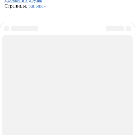
Страницы:
раньше»