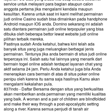
service untuk melayani para bagian ataupun calon
anggota pertama jika mengalami kendala maupun
kesulitan. Karena untuk saat ini kami melihat permainan
judi online Casino sudah bisa dimainkan pada handphone
Android maupun IOS anda. Domino sekarang ini adalah
satu diantara permainan judi online terpopuler yang bisa
dibuka oleh beberapa bettor lewat website judi online
pilihan terbaik mereka.
Pastinya sudah Anda ketahui, bahwa kini telah ada
banyak situs yang juga meluangkan berbagai jenis
permainan. Tentunya jika anda bermain di situs judi online
terpercaya ini. Salah satu hal lainnya yang menarik dari
bermain togel online adalah terdapat layanan chat yang
aktif selama 24 jam. Perlu Anda ketahui juga bila Anda
menerapkan cara bermain di atas di situs poker online
penipu oleh karena itu sama saja hasilnya Kamu akan
mengalami kekalahan pula.
837indo - Daftar Bersama dengan situs yang berkualitas
akan memberikan anda permainan yang memiliki kualitas
yang baik. A woman and a pair of children are blindfolded
and make their way through a post-apocalyptic setting
along a river. Karena semua penjudi di tanah air