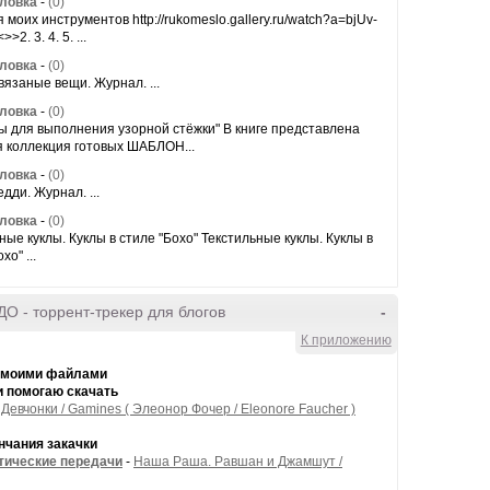
оловка
-
(0)
 моих инструментов http://rukomeslo.gallery.ru/watch?a=bjUv-
>2. 3. 4. 5. ...
оловка
-
(0)
вязаные вещи. Журнал. ...
оловка
-
(0)
 для выполнения узорной стёжки" В книге представлена
 коллекция готовых ШАБЛОН...
оловка
-
(0)
дди. Журнал. ...
оловка
-
(0)
ные куклы. Куклы в стиле "Бохо" Текстильные куклы. Куклы в
хо" ...
О - торрент-трекер для блогов
-
К приложению
 моими файлами
и помогаю скачать
-
Девчонки / Gamines ( Элеонор Фочер / Eleonore Faucher )
нчания закачки
ические передачи
-
Наша Раша. Равшан и Джамшут /