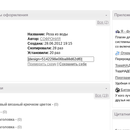
ы оформления
-
Прилож
Все (2)
Я - 
Название:
Роза из воды
Плагин д
Автор:
СОФРОНИЯ
системные 
Создана:
28.06.2012 19:15
со включе
Скопировали:
28 раз
Установили:
20 раз
Откр
Перерожде
Примерить схему
|
Cохранить себе
ТоррНАД
ТоррНАДО 
Програм
Удобная п
ки
-
Битв
Все (19)
У кого лу
друзья н
вый вязаный крючком цветок
-
(0)
-
(0)
Цитатни
аголовка
-
(0)
аголовка
-
(0)