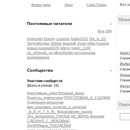
Без з
Живая река
Лиен
Сима Пекер
Музы
Постоянные читатели
-
Все (29)
Angelokin
Elanny
Laurelee
Nadin2011
Ola_la_KZ
SergioMorgan
Zefirkin
beautyB
chuwi
gllika
hoaxing
kotausi
kupava0378
ljdenis
nataly_1109
ne_shmogla_ya
otkroishastie
антониначка
Alain 
радермахера
Слуша
ЙоЛк
Слуша
Сообщества
-
Очень
Слуша
Участник сообществ
(Всего в списке: 16)
Натал
Слуша
Креативные_идеи
Вязаный_вальс
Рецепты_домохозяек
ПРИГОТОВИМ_И_СЪЕДИМ
Аудиокниги
вязалочки
Поиск
мир_красивых_поделок_и_изделий
_В_И_Н_Т_А_Ж_
Вдохновение_радуги
Это_волшебное_ПЛАТЬЕ
НЕ_ЖРАТЬ
Вязание
СДЕЛАНО_С_ЛЮБОВЬЮ
УпрЯЯЯмые_ПОХУДЕЙКИ