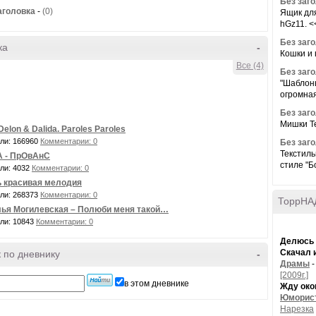
Без заг
аголовка
-
(0)
Ящик для
hGz11. <<>
Без заг
ка
-
Кошки и 
Все (4)
Без заг
"Шаблоны
огромная
Без заг
Мишки Те
Delon & Dalida. Paroles Paroles
ли: 166960
Комментарии: 0
Без заг
Текстиль
А - ПрОвАнС
стиле "Бо
ли: 4032
Комментарии: 0
 красивая мелодия
ли: 268373
Комментарии: 0
ТоррНАД
ья Могилевская – Полюби меня такой…
ли: 10843
Комментарии: 0
Делюсь
Скачал 
 по дневнику
-
Драмы
[2009г.]
в этом дневнике
Жду око
Юморист
Нарезка