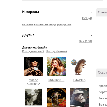
Интересы
-
Схем
Все (4)
вязание
кулинария
люди
рукоделие
Друзья
-
Все (100)
Друзья оффлайн
Кого давно нет?
Кого добавить?
Ссыл
MonnA
галина5819
ЕЖИЧКА
KonstantA
Краси
берет
Без з
Без з