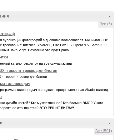
ения
-
Все (5)
фотограф
ля публикации фотографий в дневнике пользователя. Минимальные
требования: Internet Explorer 6, Fire Fox 1.5, Opera 9.5, Safari 3.1.1
нным JavaScript. Возможно это будет рабо
ытки
нный каталог открыток на все случаи жизни
О - торрент-трекер для блогов
- торрент-трекер для блогов
ма телепередач
рограмма телепередач на неделю, предоставленная Akado телегид.
ы
чше дизайн ногтей? Кто мужественнее? Кто больше ЭМО? У кого
евероятнее отрываются? ЭТО РЕШИТ БИТВА!!
к
-
Все (591)