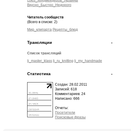
союз_хендмейдеров_Украины
Вкусно_Быстро_Недорого
Читатель сообществ
(Всего в списке: 2)
Мир_клипарта
Рецепты_блюд
Трансляции
-
Список трансляций
lj_master_klass
lj_ru_knitting
lj_my_handmade
Статистика
-
Создан: 28.02.2011
Записей: 618
Комментариев: 24
Написано: 666
Отчеты:
Посетители
Поисковые фразы