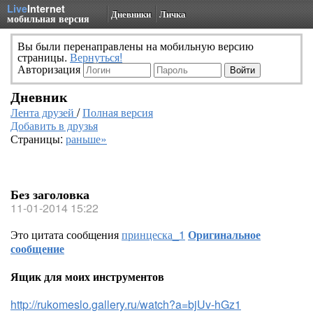
Live
Internet
Дневники
Личка
мобильная версия
Вы были перенаправлены на мобильную версию
страницы.
Вернуться!
Авторизация
Дневник
Лента друзей
/
Полная версия
Добавить в друзья
Страницы:
раньше»
Без заголовка
11-01-2014 15:22
Это цитата сообщения
принцеска_1
Оригинальное
сообщение
Ящик для моих инструментов
http://rukomeslo.gallery.ru/watch?a=bjUv-hGz1