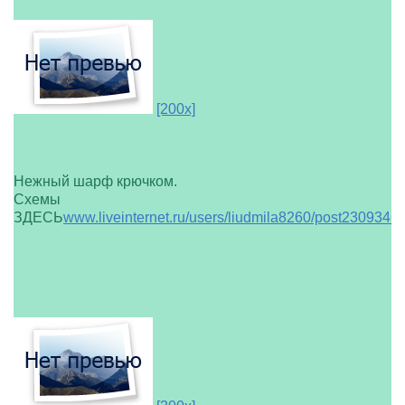
[200x]
Нежный шарф крючком.
Схемы
ЗДЕСЬ
www.liveinternet.ru/users/liudmila8260/post2309346