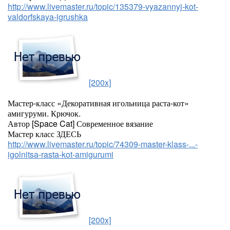
http://www.livemaster.ru/topic/135379-vyazannyj-kot-
valdorfskaya-igrushka
[200x]
Мастер-класс «Декоративная игольница раста-кот»
амигуруми. Крючок.
Автор [Space Cat] Современное вязание
Мастер класс ЗДЕСЬ
http://www.livemaster.ru/topic/74309-master-klass-...-
igolnitsa-rasta-kot-amigurumi
[200x]