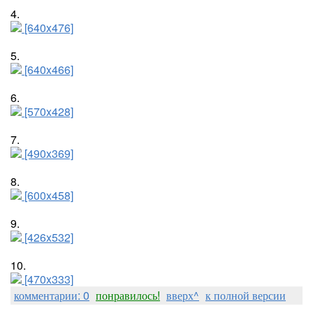
4.
[640x476]
5.
[640x466]
6.
[570x428]
7.
[490x369]
8.
[600x458]
9.
[426x532]
10.
[470x333]
комментарии: 0
понравилось!
вверх^
к полной версии