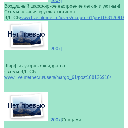
[200x]
Воздушный шарф-яркое настроение,лёгкий и уютный!
Схемы вязания круглых мотивов
ЗДЕСЬ
www.liveinternet.ru/users/margo_61/post188126918/
[200x]
Шарф из узорных квадратов.
Схемы ЗДЕСЬ
www.liveinternet.ru/users/margo_61/post188126918/
[200x]
Спицами