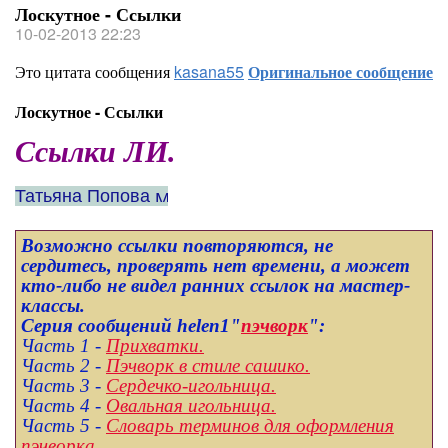
Лоскутное - Ссылки
10-02-2013 22:23
Это цитата сообщения
kasana55
Оригинальное сообщение
Лоскутное - Ссылки
Ссылки ЛИ.
Татьяна Попова
Возможно ссылки повторяются, не
сердитесь, проверять нет времени, а может
кто-либо не видел ранних ссылок на мастер-
классы.
Серия сообщений helen1
"
пэчворк
":
Часть 1 -
Прихватки.
Часть 2 -
Пэчворк в стиле сашико.
Часть 3 -
Сердечко-игольница.
Часть 4 -
Овальная игольница.
Часть 5 -
Словарь терминов для оформления
пэчворка.