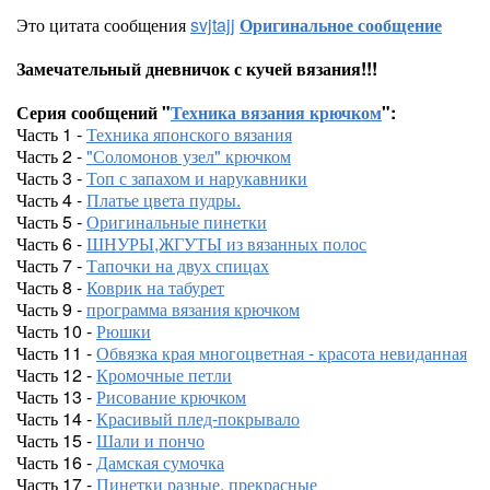
Это цитата сообщения
svjtajj
Оригинальное сообщение
Замечательный дневничок с кучей вязания!!!
Серия сообщений "
Техника вязания крючком
":
Часть 1 -
Техника японского вязания
Часть 2 -
"Соломонов узел" крючком
Часть 3 -
Топ с запахом и нарукавники
Часть 4 -
Платье цвета пудры.
Часть 5 -
Оригинальные пинетки
Часть 6 -
ШНУРЫ,ЖГУТЫ из вязанных полос
Часть 7 -
Тапочки на двух спицах
Часть 8 -
Коврик на табурет
Часть 9 -
программа вязания крючком
Часть 10 -
Рюшки
Часть 11 -
Обвязка края многоцветная - красота невиданная
Часть 12 -
Кромочные петли
Часть 13 -
Рисование крючком
Часть 14 -
Красивый плед-покрывало
Часть 15 -
Шали и пончо
Часть 16 -
Дамская сумочка
Часть 17 -
Пинетки разные, прекрасные