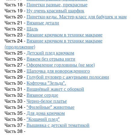
Часть 18 -
Пинетки разные, прекрасные
Часть 19 -
Ну очень красивый шарфик
Часть 20 -
Пинетки-кеды. Мастер-класс для бабушек и мам
Часть 21 -
Вязаные детали
Часть 22 -
Шаль
Часть 23 -
Вязание крючком в технике макраме
Часть 24 -
Вязание крючком в технике макраме
(продолжение)
Часть 25 -
Детский плед крючком
Часть 26 -
Вяжем без отрыва нити
Часть 27 -
Оформление горловины (не мое)
Часть 28 -
Шапочка для новорожденного
Часть 29 -
Голубой пуловер с ажурными полосами
Часть 30 -
Кофточка "Зельда".
Часть 31 -
Вишнёвый жакет с оборкой
Часть 32 -
Вязаное сердце
Часть 33 -
Черно-белое платье
Часть 34 -
"Филейные" животные
Часть 35 -
Для дома крючком
Часть 36 -
"Кошачий плед"
Часть 37 -
Вышивка с детской тематикой
Часть 38 -