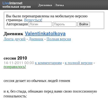
Live
Internet
Дневники
Личка
мобильная версия
Вы были перенаправлены на мобильную версию
страницы.
Вернуться!
Авторизация
Дневник
Valentinkatolkoya
Лента друзей
-
Дневник
-
Полная версия
сессия 2010
14-11-2011 00:00
к комментариям
-
к полной версии
-
понравилось!
сессия делает из обычных людей гениев
и я, без стыда, обнажаю перед вами свою посессионную
гениальность: