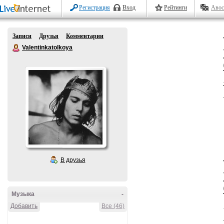
Регистрация
Вход
Рейтинги
Авос
Записи
Друзья
Комментарии
Valentinkatolkoya
В друзья
Музыка
-
Добавить
Все (46)