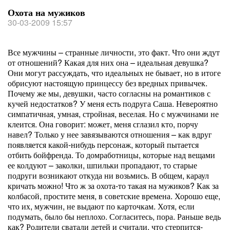
Охота на мужиков
30-03-2009 15:57
Все мужчины – странные личности, это факт. Что они ждут
от отношений? Какая для них она – идеальная девушка?
Они могут рассуждать, что идеальных не бывает, но в итоге
обрисуют настоящую принцессу без вредных привычек.
Почему же мы, девушки, часто согласны на романтиков с
кучей недостатков? У меня есть подруга Саша. Невероятно
симпатичная, умная, стройная, веселая. Но с мужчинами не
клеится. Она говорит: может, меня сглазил кто, порчу
навел? Только у нее завязываются отношения – как вдруг
появляется какой-нибудь персонаж, который пытается
отбить бойфренда. То домработницы, которые над вещами
ее колдуют – заколки, шпильки пропадают, то старые
подруги возникают откуда ни возьмись. В общем, караул
кричать можно! Что ж за охота-то такая на мужиков? Как за
колбасой, простите меня, в советские времена. Хорошо еще,
что их, мужчин, не выдают по карточкам. Хотя, если
подумать, было бы неплохо. Согласитесь, пора. Раньше ведь
как? Родители сватали детей и считали, что стерпится-