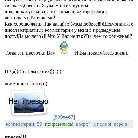
сверкает,блестит!Я уже многим купила
подарочки,упаковала их в красивые коробочки с
ленточками,бантиками!
Как хорошо жить!!Так давайте будем добрее!!!))Девчонки,кто
писал неприятные комментарии у меня в предыдущем
посту!Да вы чего?!!)Что У Вас не так?Вы чем то обижены!?
Тогда эти цветочки Вам
!И Вы порадуйтесь жизни!
И Да))Вот Вам фотка))) ;)))
внимание на позу)))
[699x467]
комментарии: 59
понравилось!
вверх^
к полной версии
пресса!!!