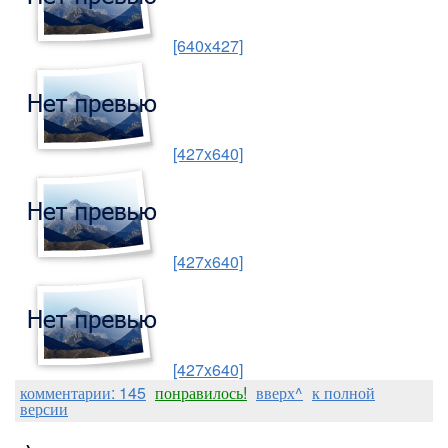
[640x427]
[427x640]
[427x640]
[427x640]
комментарии: 145
понравилось!
вверх^
к полной
версии