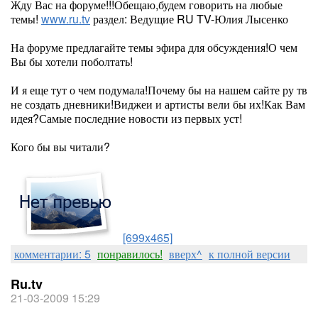
Жду Вас на форуме!!!Обещаю,будем говорить на любые
темы!
www.ru.tv
раздел: Ведущие RU TV-Юлия Лысенко
На форуме предлагайте темы эфира для обсуждения!О чем
Вы бы хотели поболтать!
И я еще тут о чем подумала!Почему бы на нашем сайте ру тв
не создать дневники!Виджеи и артисты вели бы их!Как Вам
идея?Самые последние новости из первых уст!
Кого бы вы читали?
[699x465]
комментарии: 5
понравилось!
вверх^
к полной версии
Ru.tv
21-03-2009 15:29