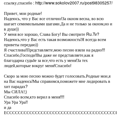
ссылку,спасибо : http://www.sokolov2007.ru/post98305257/
Привет, мои родные!
Надеюсь, что у Вас все отлично!За окном весна, во всю
шагает семимильными шагами.Да и не только за окном,но и
в душе))
У меня все хорошо, Слава Богу! Вы смотрите Ru.Tv?
Надеюсь,что у Вас есть такая возможность!Я всегда всем
приветы передаю))
Я счастлива!Представляете,мою песню взяли на радио!!!
Спасибо,Господи!Вы даже не представляете,как я
благодарна судьбе за все,что есть у меня!За тех
людей,которые вокруг меня!Спасибо!
Скоро за мою песню можно будет голосовать.Родные мои,я
на Вас надеюсь!Мы справимся,поможете мне лидировать в
хит парадах?
Мы СИЛА!;)
Спасибо всем,кто верил в меня!!!!
Ура Ура Ура!!
и да
ЕССССССССССССССССССССССССССССССССССССССС