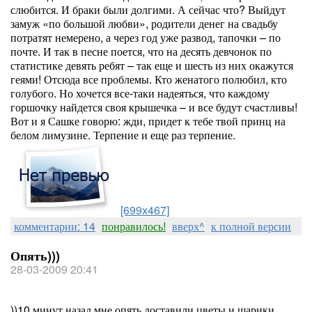
слюбится. И браки были долгими. А сейчас что? Выйдут
замуж «по большой любви», родители денег на свадьбу
потратят немерено, а через год уже развод, тапочки – по
почте. И так в песне поется, что на десять девчонок по
статистике девять ребят – так еще и шесть из них окажутся
геями! Отсюда все проблемы. Кто женатого полюбил, кто
голубого. Но хочется все-таки надеяться, что каждому
горшочку найдется своя крышечка – и все будут счастливы!
Вот и я Сашке говорю: жди, придет к тебе твой принц на
белом лимузине. Терпение и еще раз терпение.
[699x467]
комментарии: 14
понравилось!
вверх^
к полной версии
Опять)))
28-03-2009 20:41
))10 минут назад,мне опять доставили цветы и шарики....