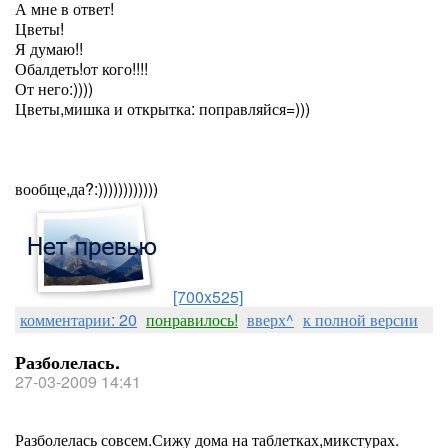
А мне в ответ!
Цветы!
Я думаю!!
Обалдеть!от кого!!!!
От него:))))
Цветы,мишка и открытка: поправляйся=)))
вообще,да?:))))))))))))
[700x525]
комментарии: 20
понравилось!
вверх^
к полной версии
Разболелась.
27-03-2009 14:41
Разболелась совсем.Сижу дома на таблетках,микстурах.