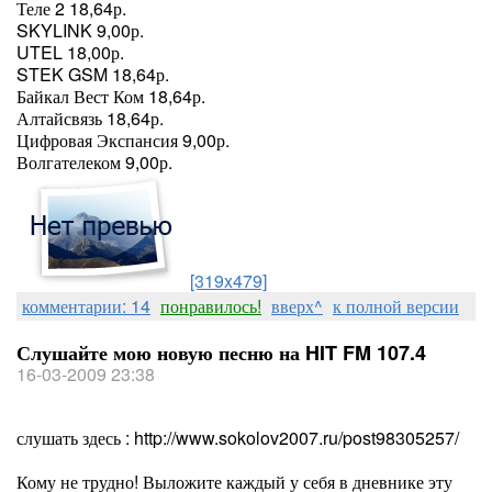
Теле 2 18,64р.
SKYLINK 9,00р.
UTEL 18,00р.
STEK GSM 18,64р.
Байкал Вест Ком 18,64р.
Алтайсвязь 18,64р.
Цифровая Экспансия 9,00р.
Волгателеком 9,00р.
[319x479]
комментарии: 14
понравилось!
вверх^
к полной версии
Слушайте мою новую песню на HIT FM 107.4
16-03-2009 23:38
слушать здесь : http://www.sokolov2007.ru/post98305257/
Кому не трудно! Выложите каждый у себя в дневнике эту