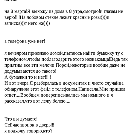
на 8 марта!Я выхожу из дома в 8 утра,смотрю!и глазам не
верю!!!!На лобовом стекле лежат красные розы))))и
записка)))т него же))))
а телефона уже нет!
я вечелром приезжаю домой,пытаюсь найти бумажку ту с
телефоном,чтобы поблагодарить этого незнакомца!Ведь так
приятны,все эти мелочи!Порой,некоторые вообще даже не
додумываются до такого!
А бумажки то и нет!!!!!
И вот вчера Я разбералась в документах и чисто случайна
обнаружила этот файл с телефоном.Написала.Мне пришел
ответ....Вообщем попереписывались мы немного и я
рассказал,что вот лежу,болею....
Что вы думаете!
Сейчас звонок в дверь!!!
я подхожу,говорю,кто?