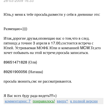
28-03-2009 16:33
Юль,у меня к тебе просьба,размести у себя в дневнике это:
Размещаю=))))
Итак,дорогие друзья,оповещаю вас о том,что в след.
пятницу,а точнее 3 апреля в 17.00,состоится встреча с
Юлей. Устриваемая МОФК Юли и компанией MCW.Те,кто
хочет побывать на этой встрече,просьба записаться.
89651471828 (Оля)
89261900056 (Наташа)
просьба звонить,смс не рассматриваются.
Я Вас всех буду рада видеть!!!!=)
комментарии: 7
понравилось!
вверх^
к полной версии