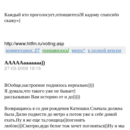
Каждый кто проголосует,отпишитесь!Я кадому спапсибо
скажу=)
http://www.hitfm.ru/voting.asp
комментарии: 27
понравилось!
вверх^
к полной версии
АААААааааааа))
27-03-2009 19:15
ВОобще,настроение поднялось нереально))))
Я думала,что такого уже не бывает)
рассказываю Вам историю от и до)))))
Возвращаюсь я со дня рождения Катюшки.Сначала должна
была Дилю подвести до метро а потом уже к себе домой
ехать.Ну я же еще та,гонщица))погонять
люблю)))Смотрю,ауди белое тож хочет погоняться))Ну и мы