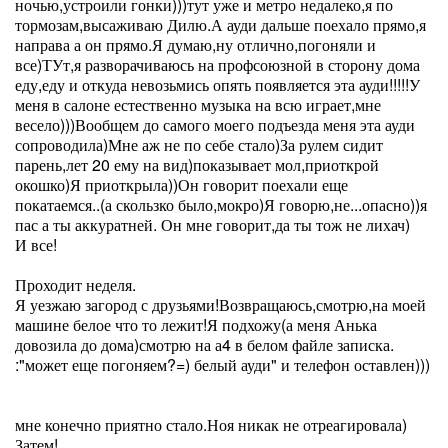
ночью,устроили гонки)))тут уже и метро недалеко,я по
тормозам,высаживаю Дилю.А ауди дальше поехало прямо,я
направа а он прямо.Я думаю,ну отлично,погоняли и
все)ТУт,я разворачиваюсь на профсоюзной в сторону дома
еду,еду и откуда невозьмись опять появляется эта ауди!!!!!У
меня в салоне естественно музыка на всю играет,мне
весело)))Вообщем до самого моего подъезда меня эта ауди
сопроводила)Мне аж не по себе стало)За рулем сидит
парень,лет 20 ему на вид)показывает мол,приоткрой
окошко)Я приоткрыла))Он говорит поехали еще
покатаемся..(а скользко было,мокро)Я говорю,не...опасно))я
пас а ты аккуратней. Он мне говорит,да ты тож не лихач)
И все!
Проходит неделя.
Я уезжаю загород с друзьями!Возвращаюсь,смотрю,на моей
машине белое что то лежит!Я подхожу(а меня Анька
довозила до дома)смотрю на а4 в белом файле записка.
:"может еще погоняем?=) белый ауди" и телефон оставлен)))
мне конечно приятно стало.Ноя никак не отреагировала)
Затем!