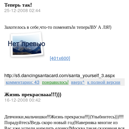
Теперь так!
25-12-2008 02:44
Захотелось в себе,что-то поменять!и теперь!ВУ А ЛЯ!)
[401x600]
http://s5.dancingsantacard.com/santa_yourself_3.aspx
комментарии: 43
понравилось!
вверх^
к полной версии
Жизнь прекраснааа!!!)))
16-12-2008 00:42
Девчонки,мальчишки!!!Жизнь прекрасна!!!))Улыбнитесь)))!!!!
Порадуйтесь!Ведь скоро новый год!Наверняка многие из
Вас уже успели наредить елочку!Москва такая сказочная,вся