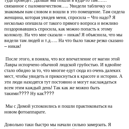
связанное с паломничеством….. Увидели табличку со
знакомым нам словом и вошли в это помещение. Там сидела
женщина, которая увидев меня, спросила – Что надо? Я
несколько опешила от такого прямого вопроса и вежливо
поздоровавшись спросила, как можно попасть к этому
колоколу. На что мне сказали – никак! Я объяснила, что мы
видели там людей и т.д….. На что было также резко сказано
– никак!
После этого, я поняла, что все впечатление от магии этой
Лавры испорчено обычной людской грубостью. И вдвойне
стало обидно за то, что многие едут сюда из очень далеких
мест, чтобы увидеть и прикоснуться к красоте и истории. А
эти люди находятся тут постоянно и могут наслаждаться
всем этим каждый день! Так как же можно быть
такими???? Ну как????
Мы с Димой успокоились и пошли практиковаться на
новом фотоаппарате.
Довольно таки быстро мы начали сильно замерзать. Я