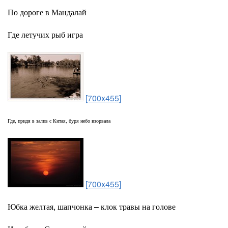
По дороге в Мандалай
Где летучих рыб игра
[700x455]
Где, придя в залив с Китая, буря небо взорвала
[700x455]
Юбка желтая, шапчонка – клок травы на голове