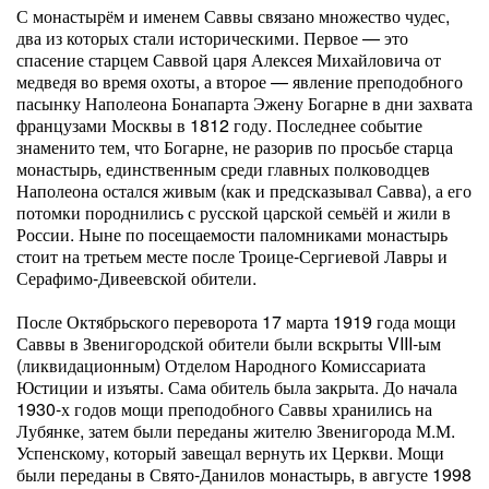
С монастырём и именем Саввы связано множество чудес,
два из которых стали историческими. Первое — это
спасение старцем Саввой царя Алексея Михайловича от
медведя во время охоты, а второе — явление преподобного
пасынку Наполеона Бонапарта Эжену Богарне в дни захвата
французами Москвы в 1812 году. Последнее событие
знаменито тем, что Богарне, не разорив по просьбе старца
монастырь, единственным среди главных полководцев
Наполеона остался живым (как и предсказывал Савва), а его
потомки породнились с русской царской семьёй и жили в
России. Ныне по посещаемости паломниками монастырь
стоит на третьем месте после Троице-Сергиевой Лавры и
Серафимо-Дивеевской обители.
После Октябрьского переворота 17 марта 1919 года мощи
Саввы в Звенигородской обители были вскрыты VIII-ым
(ликвидационным) Отделом Народного Комиссариата
Юстиции и изъяты. Сама обитель была закрыта. До начала
1930-х годов мощи преподобного Саввы хранились на
Лубянке, затем были переданы жителю Звенигорода М.М.
Успенскому, который завещал вернуть их Церкви. Мощи
были переданы в Свято-Данилов монастырь, в августе 1998