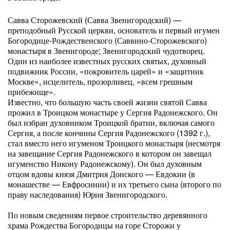
Савва Сторожевский (Савва Звенигородский) —
преподобный Русской церкви, основатель и первый игумен
Богородице-Рождественского (Саввино-Сторожевского)
монастыря в Звенигороде; Звенигородский чудотворец.
Один из наиболее известных русских святых, духовный
подвижник России, «покровитель царей» и «защитник
Москве», исцелитель, прозорливец, «всем грешным
прибежище».
Известно, что большую часть своей жизни святой Савва
прожил в Троицком монастыре у Сергия Радонежского. Он
был избран духовником Троицкой братии, включая самого
Сергия, а после кончины Сергия Радонежского (1392 г.),
стал вместо него игуменом Троицкого монастыря (несмотря
на завещание Сергия Радонежского в котором он завещал
игуменство Никону Радонежскому). Он был духовным
отцом вдовы князя Дмитрия Донского — Евдокии (в
монашестве — Евфросинии) и их третьего сына (второго по
праву наследования) Юрия Звенигородского.
По новым сведениям первое строительство деревянного
храма Рождества Богородицы на горе Сторожи у