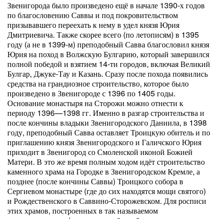
Звенигорода было произведено ещё в начале 1390-х годов
по благословению Саввы и под покровительством
призывавшего переехать к нему в удел князя Юрия
Дмитриевича. Также скорее всего (по летописям) в 1395
году (а не в 1399-м) преподобный Савва благословил князя
Юрия на поход в Волжскую Булгарию, который завершился
полной победой и взятием 14-ти городов, включая Великий
Булгар, Джуке-Тау и Казань. Сразу после похода появились
средства на грандиозное строительство, которое было
произведено в Звенигороде с 1396 по 1405 годы.
Основание монастыря на Сторожи можно отнести к
периоду 1396—1398 гг. Именно в разгар строительства и
после кончины владыки Звенигородского Даниила, в 1398
году, преподобный Савва оставляет Троицкую обитель и по
приглашению князя Звенигородского и Галичского Юрия
приходит в Звенигород со Смоленской иконой Божией
Матери. В это же время полным ходом идёт строительство
каменного храма на Городке в Звенигородском Кремле, а
позднее (после кончины Саввы) Троицкого собора в
Сергиевом монастыре (где до сих находятся мощи святого)
и Рождественского в Саввино-Сторожевском. Для росписи
этих храмов, построенных в так называемом