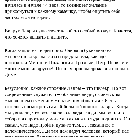
началась в начале 14 века, то возникает желание
прикоснуться к каждому камешку, чтобы ощутить себя
частью этой истории.
Вокруг Лавры существует какой-то особый воздух. Кажется,
что хочется дышать и дышать.
Когда зашли на территорию Лавры, я буквально на
мгновение закрыла глаза и представила, как здесь
проходили Минин и Пожарский, Грозный, Петр Первый и
многие многие другие!
По телу прошла дрожь и я пошла к
Диме.
Безусловно, каждое строение Лавры – это шедевр. Но вот
современные служители – обычные люди, с советским
мышлением и умением «тактично» общаться. Очень
хотелось посмотреть самый большой колокол лавры. Когда
мы увидели, что возле колокола ходят люди, мы вошли в
собор и я спросила у монаха, как можно туда подняться. Он
сказал, что надо пройти куда-то там……связанное с
паломничеством…..и там нам дадут человека, который нас
туда проведет. Дальше мы пошли в куда-то там……