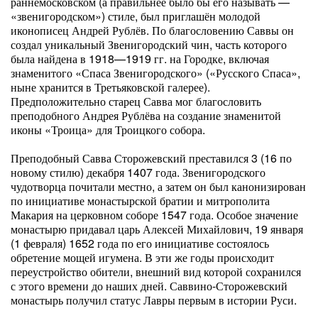
раннемосковском (а правильнее было бы его называть —
«звенигородском») стиле, был приглашён молодой
иконописец Андрей Рублёв. По благословению Саввы он
создал уникальный Звенигородский чин, часть которого
была найдена в 1918—1919 гг. на Городке, включая
знаменитого «Спаса Звенигородского» («Русского Спаса»,
ныне хранится в Третьяковской галерее).
Предположительно старец Савва мог благословить
преподобного Андрея Рублёва на создание знаменитой
иконы «Троица» для Троицкого собора.
Преподобный Савва Сторожевский преставился 3 (16 по
новому стилю) декабря 1407 года. Звенигородского
чудотворца почитали местно, а затем он был канонизирован
по инициативе монастырской братии и митрополита
Макария на церковном соборе 1547 года. Особое значение
монастырю придавал царь Алексей Михайлович, 19 января
(1 февраля) 1652 года по его инициативе состоялось
обретение мощей игумена. В эти же годы происходит
переустройство обители, внешний вид которой сохранился
с этого времени до наших дней. Саввино-Сторожевский
монастырь получил статус Лавры первым в истории Руси.