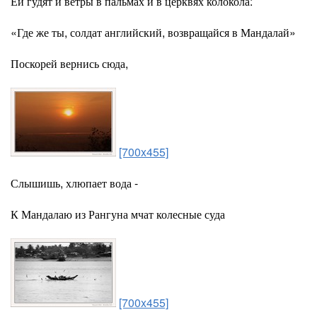
Ей гудят и ветры в пальмах и в церквях колокола:
«Где же ты, солдат английский, возвращайся в Мандалай»
Поскорей вернись сюда,
[700x455]
Слышишь, хлюпает вода -
К Мандалаю из Рангуна мчат колесные суда
[700x455]