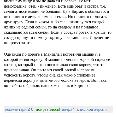
внешнему виду я бы не дала ей и сорока. Ее мать -
домохозяйка, отец - инженер. Есть еще брат и сестра, т.е.
семья относительно не большая. Да в Бирме, в общем то, и
не принято иметь огромные семьи. Но принято помогать
друг другу. Если в каком-либо селе планируется свадьба, а
жених из бедной семьи, то на свадьбу и на приданое
скидываются всем селом. Если у соседа протекла крыша, то
соседи придут и помогут крышу восстановить. И денег не
попросят за это.
Однажды по дороге в Мандалай встретили машину, в
которой везли корову. В машине вместе с коровой сидел ее
хозяин, который нежно поглаживал свою корову, что-то
приговаривая. Он пытался своей лаской и словами
успокоить корову, чтобы она как можно спокойнее
перенесла дорогу и дала много молока вечером. Вот такая
вот забота о братьях наших меньших в Бирме:)
комментарии: 0
понравилось!
вверх^
к полной версии