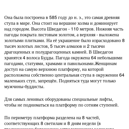
Она была построена в 585 году до н. э., это самая древняя
ступа в мире. Она стоит на вершине холма и доминирует
над городом. Высота Шведагон - 110 метров. Нижняя часть
пагоды покрыта листовым золотом, а верхняя - выложена
золотыми плитками. На её украшение было израсходовано 8
тысяч золотых листов, 5 тысяч алмазов и 2 тысячи
драгоценных и полудрагоценных камней. В Шведагон
хранятся 4 волоса Будды. Пагода окружена 64 небольшими
пагодами, статуями, храмами и павильонами.Женщинам
доступ на самую верхнюю платформу, на которой
расположена собственно центральная ступа в окружении 64
маленьких ступ, запрещён. Подняться туда могут только
мужчины-буддисты.
Для самых ленивых оборудованы специальные лифты,
чтобы не подниматься на платформу по сотням ступеней.
По периметру платформа разделена на 8 частей,
соответствующих 8 светилам и 8 дням недели (в
традиционном бирманском астрологическом календаре