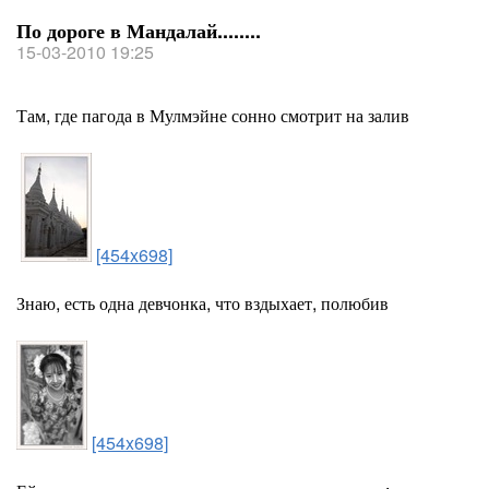
По дороге в Мандалай........
15-03-2010 19:25
Там, где пагода в Мулмэйне сонно смотрит на залив
[454x698]
Знаю, есть одна девчонка, что вздыхает, полюбив
[454x698]