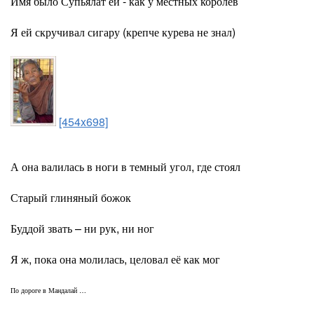
Имя было Супьялат ей - как у местных королев
Я ей скручивал сигару (крепче курева не знал)
[454x698]
А она валилась в ноги в темный угол, где стоял
Старый глиняный божок
Буддой звать – ни рук, ни ног
Я ж, пока она молилась, целовал её как мог
По дороге в Мандалай …