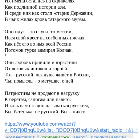
Их имена остались на скрижалях
Как подлинной истории азы.
И среди них как столп -старик Державин,
В чьих жилах кровь татарского мурзы.
Они идут – то слуги, то мессии, -
Неся свой крест на согбенных плечах,
Как нёс его во имя всей России
Потомок турка адмирал Колчак.
*
Они любовь привили и взрастили
От вековых истоков и корней.
Тот - русский, чья душа живёт в России,
Чьи помыслы - о матушке, о ней.
Патриотизм не продают в нагрузку
К беретам, сапогам или пальто.
И коль вам стыдно называться русским,
Вы, батенька, не русский. Вы – никто.
https://www.youtube.com/watch?
v=OD7j0BhqU0w&list=RDOD7j0BhqU0w&start_radio=1&t=
комментарии: 0
понравилось!
вверх^
к полной версии