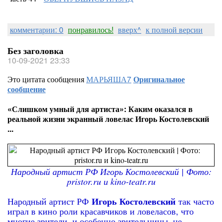
комментарии: 0
понравилось!
вверх^
к полной версии
Без заголовка
10-09-2021 23:33
Это цитата сообщения
МАРЬЯША7
Оригинальное
сообщение
«Слишком умный для артиста»: Каким оказался в
реальной жизни экранный ловелас Игорь Костолевский
...
Народный артист РФ Игорь Костолевский | Фото:
pristor.ru и kino-teatr.ru
Игорь Костолевский
Народный артист РФ
так часто
играл в кино роли красавчиков и ловеласов, что
многие зрители, и особенно зрительницы, не