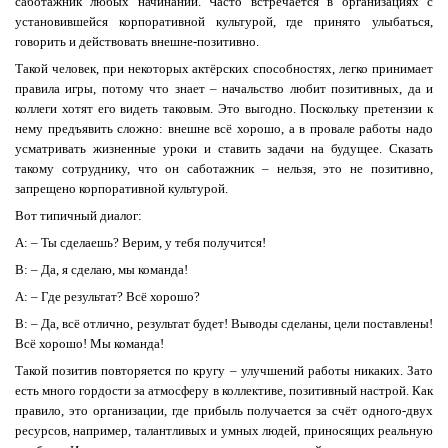
саботажник любых начинаний. Часто встречается в организациях с
установившейся корпоративной культурой, где принято улыбаться,
говорить и действовать внешне-позитивно.
Такой человек, при некоторых актёрских способностях, легко принимает
правила игры, потому что знает – начальство любит позитивных, да и
коллеги хотят его видеть таковым. Это выгодно. Поскольку претензии к
нему предъявить сложно: внешне всё хорошо, а в провале работы надо
усматривать жизненные уроки и ставить задачи на будущее. Сказать
такому сотруднику, что он саботажник – нельзя, это не позитивно,
запрещено корпоративной культурой.
Вот типичный диалог:
А: – Ты сделаешь? Верим, у тебя получится!
В: – Да, я сделаю, мы команда!
А: – Где результат? Всё хорошо?
В: – Да, всё отлично, результат будет! Выводы сделаны, цели поставлены!
Всё хорошо! Мы команда!
Такой позитив повторяется по кругу – улучшений работы никаких. Зато
есть много гордости за атмосферу в коллективе, позитивный настрой. Как
правило, это организации, где прибыль получается за счёт одного-двух
ресурсов, например, талантливых и умных людей, приносящих реальную