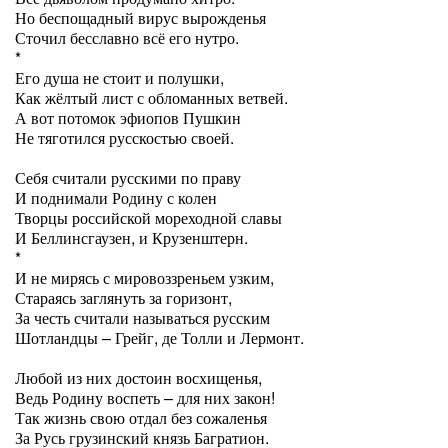
Но беспощадный вирус вырожденья
Сточил бесславно всё его нутро.
*
Его душа не стоит и полушки,
Как жёлтый лист с обломанных ветвей.
А вот потомок эфиопов Пушкин
Не тяготился русскостью своей.
Себя считали русскими по праву
И поднимали Родину с колен
Творцы российской мореходной славы
И Беллинсгаузен, и Крузенштерн.
*
И не мирясь с мировоззреньем узким,
Стараясь заглянуть за горизонт,
За честь считали называться русским
Шотландцы – Грейг, де Толли и Лермонт.
Любой из них достоин восхищенья,
Ведь Родину воспеть – для них закон!
Так жизнь свою отдал без сожаленья
За Русь грузинский князь Багратион.