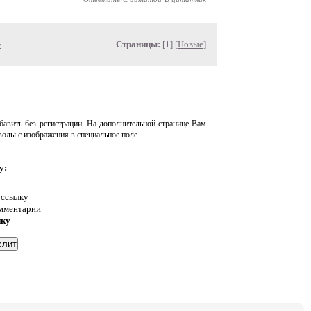
»
Страницы:
[1] [
Новые
]
авить без регистрации. На дополнительной странице Вам
волы с изображения в специальное поле.
у:
 ссылку
омментарии
нку