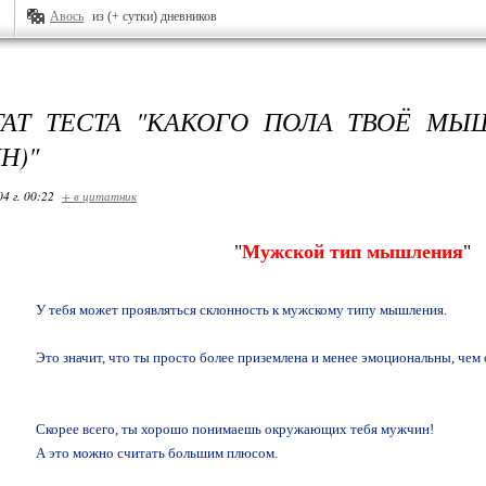
Авось
из (+ сутки) дневников
ТАТ ТЕСТА "КАКОГО ПОЛА ТВОЁ МЫ
Н)"
04 г. 00:22
+ в цитатник
"
Мужской тип мышления
"
У тебя может проявляться склонность к мужскому типу мышления.
Это значит, что ты просто более приземлена и менее эмоциональны, че
Скорее всего, ты хорошо понимаешь окружающих тебя мужчин!
А это можно считать большим плюсом.