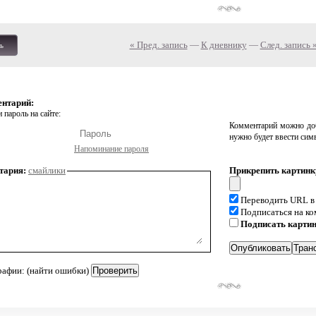
« Пред. запись
—
К дневнику
—
След. запись 
ь
ентарий:
 пароль на сайте:
Комментарий можно доб
нужно будет ввести сим
Напоминание пароля
тария:
смайлики
Прикрепить картинк
Переводить URL в
Подписаться на к
Подписать карти
рафии: (найти ошибки)