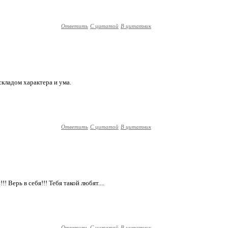
Ответить
С цитатой
В цитатник
кладом характера и ума.
Ответить
С цитатой
В цитатник
 Верь в себя!!! Тебя такой любят....
Ответить
С цитатой
В цитатник