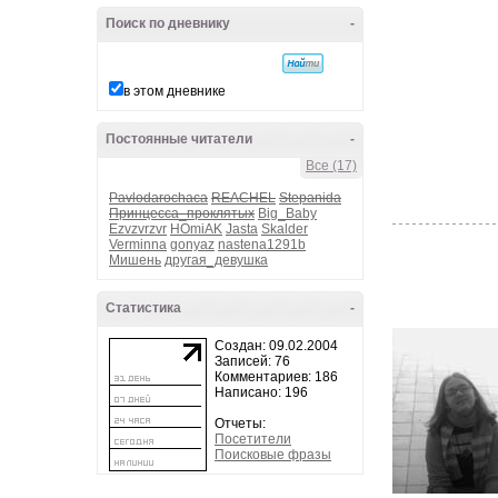
Поиск по дневнику
-
в этом дневнике
Постоянные читатели
-
Все (17)
Pavlodarochaca
REACHEL
Stepanida
Принцесса_проклятых
Big_Baby
Ezvzvrzvr
HOmiAK
Jasta
Skalder
Verminna
gonyaz
nastena1291b
Мишень
другая_девушка
Статистика
-
Создан: 09.02.2004
Записей: 76
Комментариев: 186
Написано: 196
Отчеты:
Посетители
Поисковые фразы