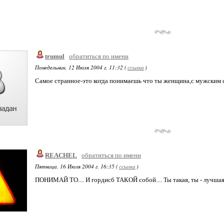
trumul
обратиться по имени
Понедельник, 12 Июля 2004 г. 11:32 (
ссылка
)
Самое странное-это когда понимаешь что ты женщина,с мужским с
REACHEL
обратиться по имени
Пятница, 16 Июля 2004 г. 16:35 (
ссылка
)
ПОНИМАЙ ТО.... И гордисб ТАКОЙ собой.... Ты такая, ты - лучшая!!!