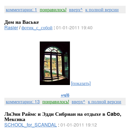
комментарии: 1
понравилось!
вверх^
к полной версии
Дом на Ваське
Rasier
/
фотик_с_собой
:
01-01-2011 19:40
[показать]
+ч/б
комментарии: 13
понравилось!
вверх^
к полной версии
ЛиЭнн Раймс и Эдди Сибриан на отдыхе в Cabo,
Мексика
SCHOOL_for_SCANDAL
:
01-01-2011 19:12