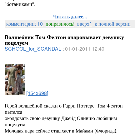
"ботаниками".
Читать далее...
комментарии: 10
понравилось!
вверх^
к полной версии
Волшебник Том Фелтон очаровывает девушку
поцелуем
SCHOOL_for_SCANDAL
:
01-01-2011 12:40
[454x698]
Г
ерой волшебной сказки о Гарри Поттере, Том Фелтон
пытался
околдовать свою девушку Джейд Оливию любящим
поцелуем.
Молодая пара сейчас отдыхает в Майами (Флорида).