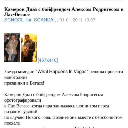
Камерон Диаз с бойфрендом Алексом Родригесом в
Лас-Вегасе
SCHOOL_for_SCANDAL
:
01-01-2011 13:37
[467x410]
З
везда комедии "What Happens In Vegas" решила провести
новогодние
праздники в Вегасе!
Камерон Диаз с бойфрендом Алексом Родригесом
сфотографировали
в Лас-Вегасе, когда пара занималась шопингом перед
началом гуляний
по случаю Нового года. Позднее она вместе с бейсболистом
поехала