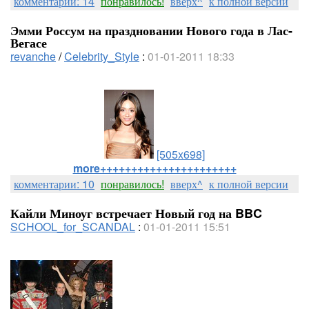
комментарии: 14
понравилось!
вверх^
к полной версии
Эмми Россум на праздновании Нового года в Лас-
Вегасе
revanche
/
Celebrity_Style
:
01-01-2011 18:33
[505x698]
more++++++++++++++++++++++
комментарии: 10
понравилось!
вверх^
к полной версии
Кайли Миноуг встречает Новый год на BBC
SCHOOL_for_SCANDAL
:
01-01-2011 15:51