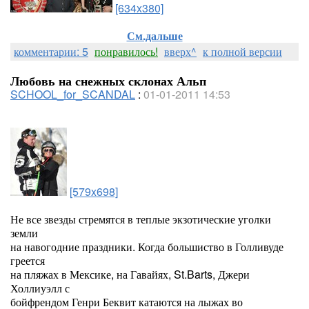
[634x380]
См.дальше
комментарии: 5
понравилось!
вверх^
к полной версии
Любовь на снежных склонах Альп
SCHOOL_for_SCANDAL
:
01-01-2011 14:53
[579x698]
Н
е все звезды стремятся в теплые экзотические уголки
земли
на навогодние праздники. Когда большиство в Голливуде
греется
на пляжах в Мексике, на Гавайях, St.Barts, Джери
Холлиуэлл с
бойфрендом Генри Беквит катаются на лыжах во