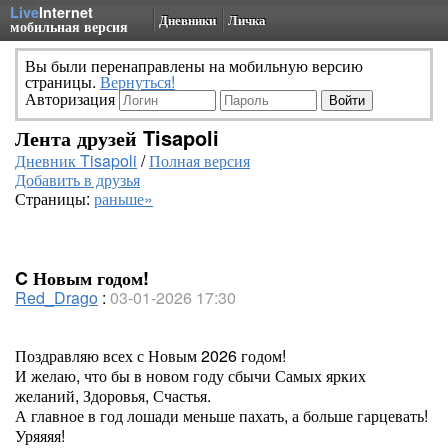
Live
Internet
Дневники
Личка
мобильная версия
Вы были перенаправлены на мобильную версию
страницы.
Вернуться!
Авторизация
Лента друзей Tisapoli
Дневник Tisapoli
/
Полная версия
Добавить в друзья
Страницы:
раньше»
C Новым годом!
Red_Drago
:
03-01-2026 17:30
Поздравляю всех с Новым 2026 годом!
И желаю, что бы в новом году сбычи Самых ярких
желаний, Здоровья, Счастья.
А главное в год лошади меньше пахать, а больше гарцевать!
Уряяяя!