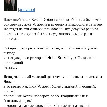
[400x699]
П
ару дней назад Келли Осборн яростно обвиняла бывшего
бойфренда Люка Уоррелла в изменах в микроблоге Твиттер.
Но глядя на эти снимки, понимаешь, что девушка решила
поставить точку и забыть о неудавшемся романе раз и
навсегда.
Осборн сфотографировали с загадочным незнакомцем на
выходе
из популярного ресторана Nobu Berkeley, в Лондоне в
прошедший
четверг.
Ясно, что новый молодой джентельмен очень отличается от
Люка -
в то время, как Люк Уоррелл более стильный и модный,
новый
поклонник Келли наоборот, более традиционный и
"книжный червь"
в хорошем смысле слова. Таких на сленге называют