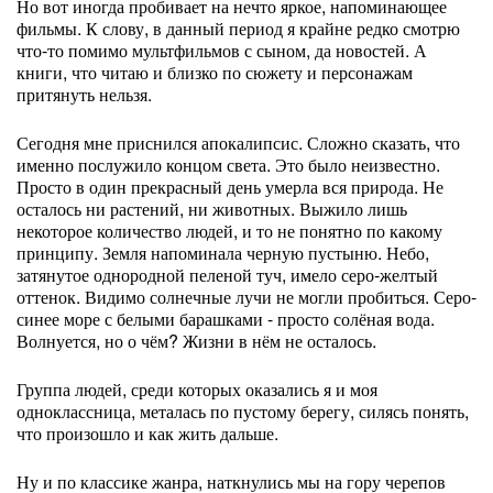
Но вот иногда пробивает на нечто яркое, напоминающее
фильмы. К слову, в данный период я крайне редко смотрю
что-то помимо мультфильмов с сыном, да новостей. А
книги, что читаю и близко по сюжету и персонажам
притянуть нельзя.
Сегодня мне приснился апокалипсис. Сложно сказать, что
именно послужило концом света. Это было неизвестно.
Просто в один прекрасный день умерла вся природа. Не
осталось ни растений, ни животных. Выжило лишь
некоторое количество людей, и то не понятно по какому
принципу. Земля напоминала черную пустыню. Небо,
затянутое однородной пеленой туч, имело серо-желтый
оттенок. Видимо солнечные лучи не могли пробиться. Серо-
синее море с белыми барашками - просто солёная вода.
Волнуется, но о чём? Жизни в нём не осталось.
Группа людей, среди которых оказались я и моя
одноклассница, металась по пустому берегу, силясь понять,
что произошло и как жить дальше.
Ну и по классике жанра, наткнулись мы на гору черепов