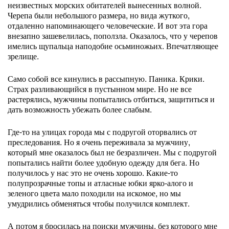
неизвестных морских обитателей вынесенных волной.
Черепа были небольшого размера, но вида жуткого,
отдаленно напоминающего человеческие. И вот эта гора
внезапно зашевелилась, поползла. Оказалось, что у черепов
имелись щупальца наподобие осьминожьих. Впечатляющее
зрелище.
Само собой все кинулись в рассыпную. Паника. Крики.
Страх разливающийся в пустынном мире. Но не все
растерялись, мужчины попытались отбиться, защититься и
дать возможность убежать более слабым.
Где-то на улицах города мы с подругой оторвались от
преследования. Но я очень переживала за мужчину,
который мне оказалось был не безразличен. Мы с подругой
попытались найти более удобную одежду для бега. Но
получилось у нас это не очень хорошо. Какие-то
полупрозрачные топы и атласные юбки ярко-алого и
зеленого цвета мало походили на искомое, но мы
умудрились обменяться чтобы получился комплект.
А потом я бросилась на поиски мужчины, без которого мне