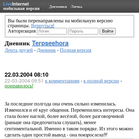
Live
Internet
Дневники
Личка
мобильная версия
Вы были перенаправлены на мобильную версию
страницы.
Вернуться!
Авторизация
Дневник
Terpseehora
Лента друзей
-
Дневник
-
Полная версия
22.03.2004 08:10
22-03-2004 09:51
к комментариям
-
к полной версии
-
понравилось!
За последние полгода она очень сильно изменилась.
Изменился и её круг общения. Переменились интересы. Она
стала более наглой, более весёлой, более разговорчивой
(раньше она предпочитала слушать), менее
сентиментальной. Именно в таком порядке. Из этого можно
сделать один простой вывод - она
повзрослела!!!