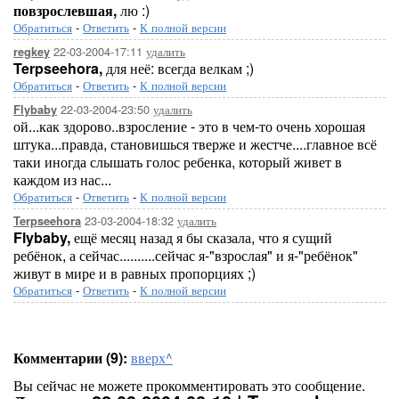
повзрослевшая,
лю :)
Обратиться
-
Ответить
-
К полной версии
22-03-2004-17:11
удалить
regkey
Terpseehora,
для неё: всегда велкам ;)
Обратиться
-
Ответить
-
К полной версии
22-03-2004-23:50
удалить
Flybaby
ой...как здорово..взросление - это в чем-то очень хорошая
штука...правда, становишься тверже и жестче....главное всё
таки иногда слышать голос ребенка, который живет в
каждом из нас...
Обратиться
-
Ответить
-
К полной версии
23-03-2004-18:32
удалить
Terpseehora
Flybaby,
ещё месяц назад я бы сказала, что я сущий
ребёнок, а сейчас..........сейчас я-"взрослая" и я-"ребёнок"
живут в мире и в равных пропорциях ;)
Обратиться
-
Ответить
-
К полной версии
Комментарии (9):
вверх^
Вы сейчас не можете прокомментировать это сообщение.