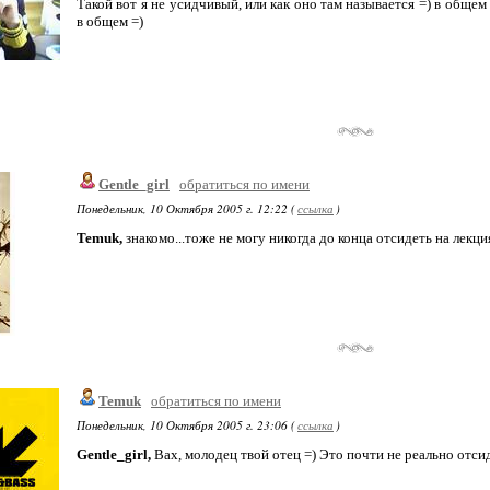
Такой вот я не усидчивый, или как оно там называется =) в общ
в общем =)
Gentle_girl
обратиться по имени
Понедельник, 10 Октября 2005 г. 12:22 (
ссылка
)
Temuk,
знакомо...тоже не могу никогда до конца отсидеть на лекция
Temuk
обратиться по имени
Понедельник, 10 Октября 2005 г. 23:06 (
ссылка
)
Gentle_girl,
Вах, молодец твой отец =) Это почти не реально отси