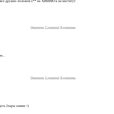
ем все дружно положем х** на ХИМИЮ и на институт
Ответить
С цитатой
В цитатник
х...
Ответить
С цитатой
В цитатник
деть 2пары химии =)