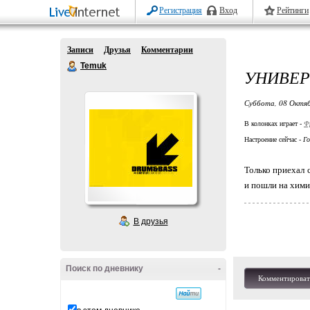
Регистрация
Вход
Рейтинги
Записи
Друзья
Комментарии
Temuk
УНИВЕР
Суббота, 08 Октяб
В колонках играет -
Ф
Настроение сейчас -
Го
Только приехал 
и пошли на химию
В друзья
Поиск по дневнику
-
Комментироват