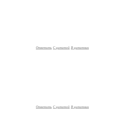
Ответить
С цитатой
В цитатник
Ответить
С цитатой
В цитатник