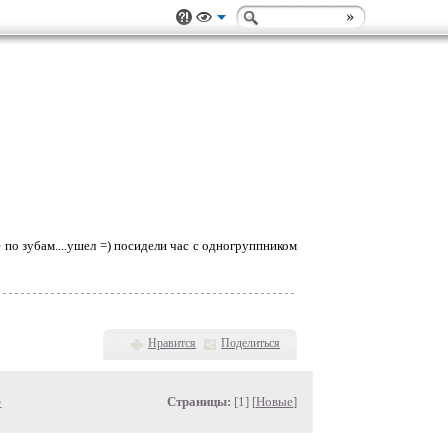
 по зубам....ушел =) посидели час с одногруппником
Нравится
Поделиться
»
Страницы:
[1] [
Новые
]