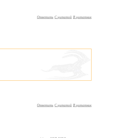
Ответить
С цитатой
В цитатник
Ответить
С цитатой
В цитатник