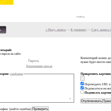
« Пред. запись
—
К дневнику
—
След. запись 
ь
ентарий:
 пароль на сайте:
Комментарий можно доб
нужно будет ввести сим
Напоминание пароля
тария:
смайлики
Прикрепить картинк
Переводить URL в
Подписаться на к
Подписать карти
рафии: (найти ошибки)