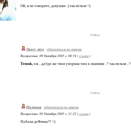
Ой, и не говорите, девушки :) так нельзя =)
Skort_nice
обратиться по имени
Воскресенье, 09 Октября 2005 г. 08:54 (
ссылка
)
Temuk,
хм....да!где же твоя упорная тяга к знаниям ..? так нельзя...!
Полевая
обратиться по имени
Воскресенье, 09 Октября 2005 г. 21:22 (
ссылка
)
ПлАхая деФачка!!! =)