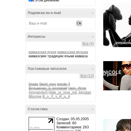
в этом дневнике
Подписка по e-mail
-
Интересы
-
Все (4)
кавказская кухня
кавказская музыка
кавказские традиции языки кавказа
Постоянные читатели
-
Все (13)
Diada
Skort_nice
prosto-T
Ведьмочка_в_розовом!
твоя_Лёля
Armyan4eG
Hate_or_love_me
Jgrodan
Mionme
В_о_Л_ч_И_ц_А
Статистика
-
Создан: 05.05.2005
Записей: 60
Комментариев: 263