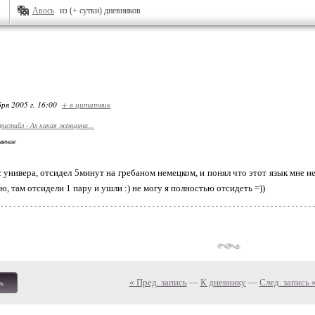
Авось
из (+ сутки) дневников
ря 2005 г. 16:00
+ в цитатник
ристайл - Ах какая женщина...
веное
с универа, отсидел 5минут на гребаном немецком, и понял что этот язык мне не
, там отсидели 1 пару и ушли :) не могу я полностью отсидеть =))
« Пред. запись
—
К дневнику
—
След. запись 
ь