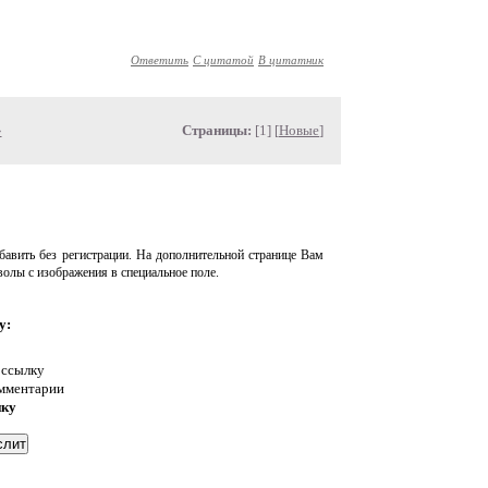
Ответить
С цитатой
В цитатник
»
Страницы:
[1] [
Новые
]
авить без регистрации. На дополнительной странице Вам
волы с изображения в специальное поле.
у:
 ссылку
омментарии
нку