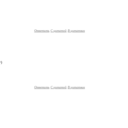
Ответить
С цитатой
В цитатник
=)
Ответить
С цитатой
В цитатник