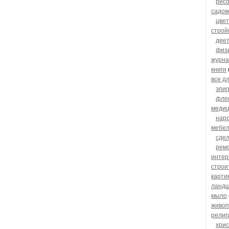
рис
садов
цве
строй
дие
физ
журн
книги
все д
эпи
фле
меди
нар
мебел
сдел
рем
интер
строи
карти
ланд
мыло
живоп
религ
хрис