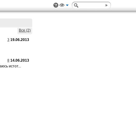
Все (2)
3
19.06.2013
8
14.06.2013
юсь истот...