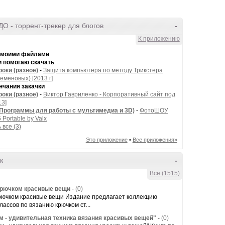
О - торрент-трекер для блогов
-
К приложению
 моими файлами
и помогаю скачать
оки (разное)
-
Защита компьютера по методу Трикстера
еменовых) [2013 г]
нчания закачки
оки (разное)
-
Виктор Гавриленко - Корпоративный сайт под
13]
(Программы для работы с мультимедиа и 3D)
-
ФотоШОУ
 Portable by Valx
 все (3)
Это приложение
•
Все приложения»
к
-
Все (1515)
рючком красивые вещи
-
(0)
рючком красивые вещи Издание предлагает коллекцию
лассов по вязанию крючком ст...
 - удивительная техника вязания красивых вещей"
-
(0)