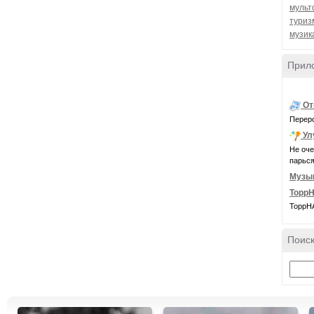
муль
туриз
музик
Прил
От
Переро
Ул
Не оче
парься
Музы
ТоррН
ТоррНА
Поиск