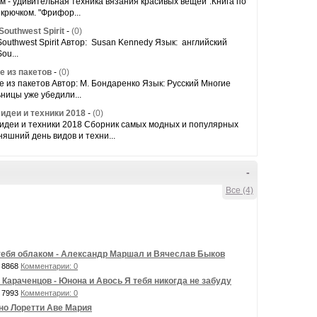
 - удивительная техника вязания красивых вещей".Книга по
крючком. "Фрифор...
Southwest Spirit
-
(0)
Southwest Spirit Автор: Susan Kennedy Язык: ‎ английский
ou...
е из пакетов
-
(0)
 из пакетов Автор: М. Бондаренко Язык: Русский Многие
ницы уже убедили...
идеи и техники 2018
-
(0)
идеи и техники 2018 Сборник самых модных и популярных
няшний день видов и техни...
-
Все (4)
тебя облаком - Александр Маршал и Вячеслав Быков
 8868
Комментарии: 0
 Караченцов - Юнона и Авось Я тебя никогда не забуду
 7993
Комментарии: 0
но Лоретти Аве Мария