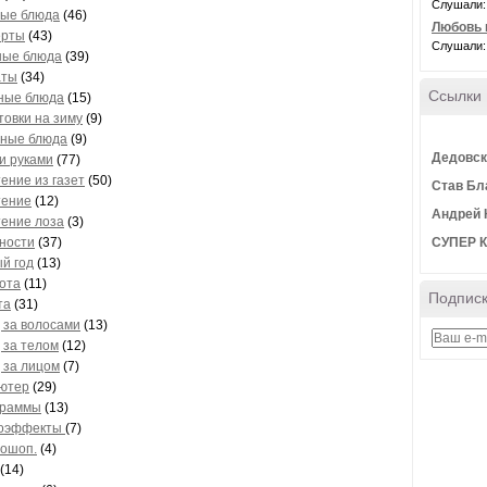
Слушали:
рые блюда
(46)
Любовь 
ерты
(43)
Слушали:
ные блюда
(39)
аты
(34)
Ссылки
ные блюда
(15)
товки на зиму
(9)
тные блюда
(9)
Дедовск
и руками
(77)
ение из газет
(50)
Став Бл
тение
(12)
Андрей 
тение лоза
(3)
ности
(37)
СУПЕР 
й год
(13)
ота
(11)
Подписк
та
(31)
 за волосами
(13)
 за телом
(12)
 за лицом
(7)
ютер
(29)
граммы
(13)
оэффекты
(7)
ошоп.
(4)
(14)