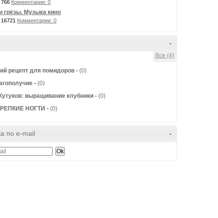
 766
Комментарии: 0
и грёзы. Музыка кино
 16721
Комментарии: 0
-
Все (4)
ий рецепт для помидоров
-
(0)
агополучие
-
(0)
Кутуков: выращивание клубники
-
(0)
КРЕПКИЕ НОГТИ
-
(0)
а по e-mail
-