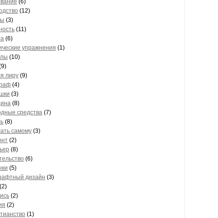
ование
(6)
одство
(12)
ты
(3)
ность
(11)
та
(6)
ические упражнения
(1)
алы
(10)
(9)
ля лиру
(9)
граф
(4)
шки
(3)
цина
(8)
одные средства
(7)
ь
(8)
ать самому
(3)
онт
(2)
ьер
(8)
тельство
(6)
нки
(5)
шафтный дизайн
(3)
(2)
ись
(2)
ия
(2)
тианство
(1)