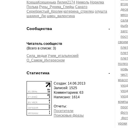
КсюшаКсюшенька
Лилия2174
Никколь
Норилка
вто
Полька
Руны_Руника_Глифы
Санато
дес
Серебристый_Кролик
катерина_стрелец
олушта
мяс
шахиня_Лю
швец_валентина
сал
рыб
Сообщества
-
заго
пос
своим
Читатель сообществ
плет
(Всего в списке: 3)
пле
Сила_ведьм
Учим_итальянский
пле
О_Самом_Интересном
полез
новы
Статистика
-
чист
красо
Создан: 14.06.2013
уход
Записей: 1525
уход
Комментариев: 63
уход
Написано: 1614
компь
Отчеты:
про
Посетители
фот
Поисковые фразы
фот
уроки