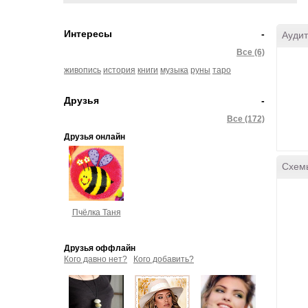
Интересы
-
Аудит
Все (6)
живопись
история
книги
музыка
руны
таро
Друзья
-
Все (172)
Друзья онлайн
Схем
Пчёлка Таня
Друзья оффлайн
Кого давно нет?
Кого добавить?