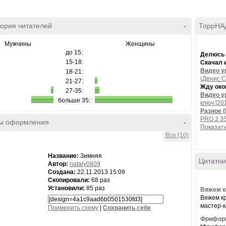
ория читателей
-
ТоррНАД
Мужчины
Женщины
до 15:
Делюсь
15-18:
Скачал 
Видео ур
18-21:
(Денис С
21-27:
Жду око
27-35:
Видео ур
больше 35:
ключ [20
Разное 
PRO 2.35
ы оформления
-
Показать
Все (10)
Название:
Зимняя
Цитатни
Автор:
nataly0809
Создана:
22.11.2013 15:09
Скопировали:
68 раз
Установили:
85 раз
Вяжем к
Вяжем к
мастер-к
Примерить схему
|
Cохранить себе
Фриформ