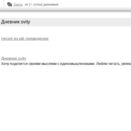
Авось
из (+ сутки) дневников
Дневник svity
песня из кф приведение
Дневник svity
Хочу поделится своими мыслями с единомышлениками. Люблю читать, увлека