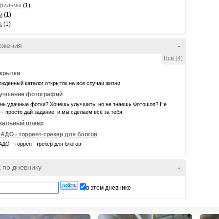
тфильмы
(1)
м
(1)
а
(1)
ожения
-
Все (4)
крытки
жденный каталог открыток на все случаи жизни
учшение фотографий
нь удачные фотки? Хочешь улучшить, но не знаешь Фотошоп? Не
 - просто дай задание, и мы сделаем всё за тебя!
кальный плеер
АДО - торрент-трекер для блогов
ДО - торрент-трекер для блогов
 по дневнику
-
в этом дневнике