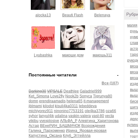
Рубр
alocka13
Beauti Flash
Belenaya
магия
рун
нум
слав
астр
тар
Lyubashka
макоши дом
макошь311
рукод
вяза
вяз
Постоянные читатели
-
вяз
Все (107)
изде
выш
Darking30
VIPSALE
Deathlee
Galadriel999
выш
Ket_Simona
Love2fly
Nook2b
Sonyca
Tigrunya80
domn
erendiraamadis
helena65
it-management
бис
jblmami
kilodot
kisuli4ka0311
lebeddeva
шит
michiyorez911
ninonino7753191
ole4ka3786
oza66
изде
syhor
tanyul4ik
udalina
vaskin-valera
vast-80
vecta
дек
vikibu
vvexplosive
АЛЬФА_Р
Алевтина_Харитонова
кулин
Астар
ВЕнеРИН_БАШМАЧОК
Возрождения
Галина_Пархоменко
Ирина_Яровая-яровая
вып
Капустина_Оксана
Клуб_Эттейлла
торт