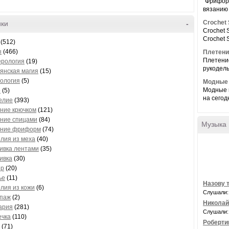
"Фриформ
вязанию 
Crochet 
ики
-
Crochet 
Crochet S
(512)
ы
(466)
Плетени
Плетение
ерология
(19)
рукодель
янская магия
(15)
ология
(5)
Модные 
Модные 
о
(5)
на сегод
елие
(393)
ние крючком
(121)
ание спицами
(84)
Музыка
ание фриформ
(74)
лия из меха
(40)
ивка лентами
(35)
ивка
(30)
ер
(20)
ье
(11)
Назову 
лия из кожи
(6)
Слушали:
упаж
(2)
Николай
ария
(281)
Слушали:
ечка
(110)
Роберти
(71)