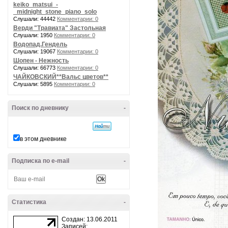
keiko_matsui_-
_midnight_stone_piano_solo
Слушали: 44442
Комментарии: 0
Верди "Травиата" Застольная
Слушали: 1950
Комментарии: 0
Водопад.Гендель
Слушали: 19067
Комментарии: 0
Шопен - Нежность
Слушали: 66773
Комментарии: 0
ЧАЙКОВСКИЙ**Вальс цветов**
Слушали: 5895
Комментарии: 0
Поиск по дневнику
-
в этом дневнике
Подписка по e-mail
-
Статистика
-
Создан: 13.06.2011
Записей: