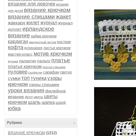
вязание для девочек
вязание
вязание крючком
для детей
вязание спицами
жакет
жаккард
жилет
журнал
журнал
ирландское
дуплет
вязание
кайма крючком
кардиган
костюм
квадратный мотив
кофта
кулинария
листья крючком
мотив крючком
мастер-класс
платье
пальто
палантин
музыка
платья крючком
платья спицами
пуловер
сарафан
свитер
салфетки
топ
туника
узоры
сумки
крючком
узоры спицами
уроки вязания
филейное
цветы
вязание
фото
цветы
шаль
крючком
шапка
шарф
юбка
Рубрики
-
ВЯЗАНИЕ КРЮЧКОМ
(1212)