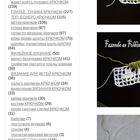
жакет,кофта,пуловер КРЮЧКОМ
(239)
ПЛАТЬЕ, ТУНИКА КРЮЧКОМ
(227)
ТОП, БОЛЕРО КРЮЧКОМ
(115)
мотив крючком
(106)
узоры крючком
(97)
уроки по вязанию крючком
(97)
юбка,брюки,шорты КРЮЧКОМ
(70)
шарфы, палантины,шаль,ШАПКИ
(64)
ФИЛЕЙНОЕ ВЯЗАНИЕ
(50)
жилет,безрукавка КРЮЧКОМ
(41)
салфетки,скатерти,пледы,коврики
(39)
ВЯЗАНИЕ ДЛЯ ДЕТЕЙ КРЮЧКОМ
(36)
пальто,кардиган КРЮЧКОМ
(34)
видеоуроки ВЯЗАНИЯ КРЮЧКОМ
(33)
кайма крючком
(30)
костюм КРЮЧКОМ
(29)
носки,тапочки,следки КРЮЧКОМ
(11)
бабочки
(7)
ленточное кружево
(6)
ссылки
(4)
перчатки,варежки,митенки
(3)