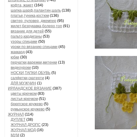
ВЯЗАНИЕ СПИЦАМИ
(746)
кофта, жакет
(164)
шапка,шарф,палантин,шаль
(138)
платье,туника,костюм
(136)
свитер, пуловер, джемпер
(95)
жилет,безрукавка,болеро,топ
(91)
вязание для детей
(55)
пальто,кардиганы
(53)
узоры спицами
(50)
уроки по вязанию спицами
(45)
жаккард
(43)
юбки
(30)
перчатки,варежки,митенки
(13)
видеоуроки
(10)
НОСКИ,ТАПКИ,ОБУВЬ
(5)
салфетки,скатерти
(4)
ДЛЯ МУЖЧИН
(1)
ИРЛАНДСКОЕ ВЯЗАНИЕ
(387)
цветы крючком
(83)
листья крючком
(51)
брюггское кружево
(5)
румынское кружево
(5)
ЖУРНАЛ
(114)
ДУПЛЕТ
(38)
ЖУРНАЛ ДРОПС
(23)
ЖУРНАЛ МОД
(16)
МУМ
(2)