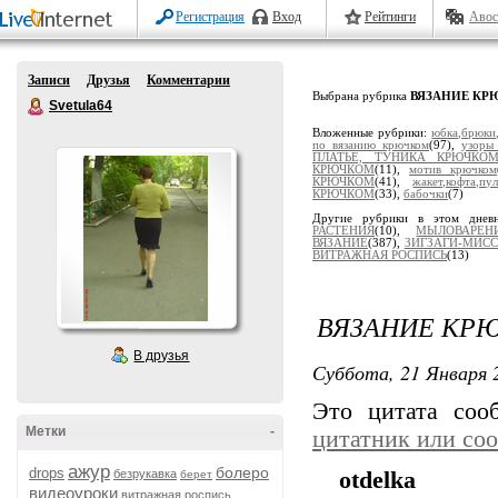
Регистрация
Вход
Рейтинги
Авос
Записи
Друзья
Комментарии
Выбрана рубрика
ВЯЗАНИЕ КР
Svetula64
Вложенные рубрики:
юбка,брюк
по вязанию крючком
(97),
узоры
ПЛАТЬЕ, ТУНИКА КРЮЧКО
КРЮЧКОМ
(11),
мотив крючком
КРЮЧКОМ
(41),
жакет,кофта,
КРЮЧКОМ
(33),
бабочки
(7)
Другие рубрики в этом днев
РАСТЕНИЯ
(10),
МЫЛОВАРЕН
ВЯЗАНИЕ
(387),
ЗИГЗАГИ-МИС
ВИТРАЖНАЯ РОСПИСЬ
(13)
ВЯЗАНИЕ КРЮ
В друзья
Суббота, 21 Января 2
Это цитата со
Метки
-
цитатник или со
ажур
болеро
drops
безрукавка
otdelka
берет
видеоуроки
витражная роспись