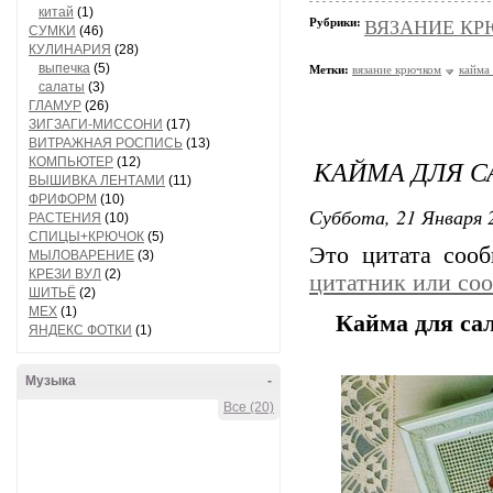
китай
(1)
Рубрики:
ВЯЗАНИЕ КРЮ
СУМКИ
(46)
КУЛИНАРИЯ
(28)
выпечка
(5)
Метки:
вязание крючком
кайма
салаты
(3)
ГЛАМУР
(26)
ЗИГЗАГИ-МИССОНИ
(17)
ВИТРАЖНАЯ РОСПИСЬ
(13)
КАЙМА ДЛЯ 
КОМПЬЮТЕР
(12)
ВЫШИВКА ЛЕНТАМИ
(11)
ФРИФОРМ
(10)
Суббота, 21 Января 2
РАСТЕНИЯ
(10)
СПИЦЫ+КРЮЧОК
(5)
Это цитата соо
МЫЛОВАРЕНИЕ
(3)
КРЕЗИ ВУЛ
(2)
цитатник или со
ШИТЬЁ
(2)
МЕХ
(1)
Кайма для са
ЯНДЕКС ФОТКИ
(1)
Музыка
-
Все (20)