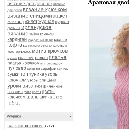
Арановая двой
вязание для девочек
вязание
вязание крючком
для детей
вязание спицами
жакет
жаккард
жилет
журнал
журнал
ирландское
дуплет
вязание
кайма крючком
кардиган
костюм
квадратный мотив
кофта
кулинария
листья крючком
мотив крючком
мастер-класс
платье
пальто
палантин
музыка
платья крючком
платья спицами
пуловер
сарафан
свитер
салфетки
топ
туника
узоры
сумки
крючком
узоры спицами
уроки вязания
филейное
цветы
вязание
фото
цветы
шаль
крючком
шапка
шарф
юбка
Рубрики
-
ВЯЗАНИЕ КРЮЧКОМ
(1212)