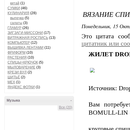
китай
(1)
СУМКИ
(46)
ВЯЗАНИЕ СПИ
КУЛИНАРИЯ
(28)
выпечка
(5)
салаты
(3)
Понедельник, 15 Окт
ГЛАМУР
(26)
ЗИГЗАГИ-МИССОНИ
(17)
Это цитата со
ВИТРАЖНАЯ РОСПИСЬ
(13)
цитатник или со
КОМПЬЮТЕР
(12)
ВЫШИВКА ЛЕНТАМИ
(11)
ФРИФОРМ
(10)
ЖИЛЕТ DRO
РАСТЕНИЯ
(10)
СПИЦЫ+КРЮЧОК
(5)
МЫЛОВАРЕНИЕ
(3)
КРЕЗИ ВУЛ
(2)
ШИТЬЁ
(2)
МЕХ
(1)
Источник: Drop
ЯНДЕКС ФОТКИ
(1)
Музыка
-
Вам потребуе
Все (20)
BOMULL-LIN от 
круговые спицы