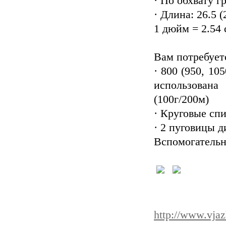
· По обхвату гр
· Длина: 26.5 (
1 дюйм = 2.54 
Вам потребует
· 800 (950, 10
использова
(100г/200м)
· Круговые спи
· 2 пуговицы 
Вспомогательн
http://www.vjaz