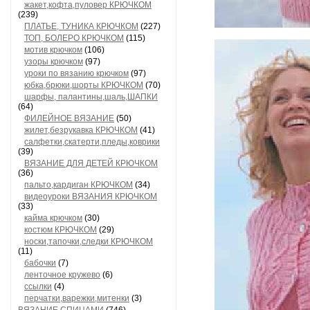
жакет,кофта,пуловер КРЮЧКОМ
(239)
ПЛАТЬЕ, ТУНИКА КРЮЧКОМ
(227)
ТОП, БОЛЕРО КРЮЧКОМ
(115)
мотив крючком
(106)
узоры крючком
(97)
уроки по вязанию крючком
(97)
юбка,брюки,шорты КРЮЧКОМ
(70)
шарфы, палантины,шаль,ШАПКИ
(64)
ФИЛЕЙНОЕ ВЯЗАНИЕ
(50)
жилет,безрукавка КРЮЧКОМ
(41)
салфетки,скатерти,пледы,коврики
(39)
ВЯЗАНИЕ ДЛЯ ДЕТЕЙ КРЮЧКОМ
(36)
пальто,кардиган КРЮЧКОМ
(34)
видеоуроки ВЯЗАНИЯ КРЮЧКОМ
(33)
кайма крючком
(30)
костюм КРЮЧКОМ
(29)
носки,тапочки,следки КРЮЧКОМ
(11)
бабочки
(7)
ленточное кружево
(6)
ссылки
(4)
перчатки,варежки,митенки
(3)