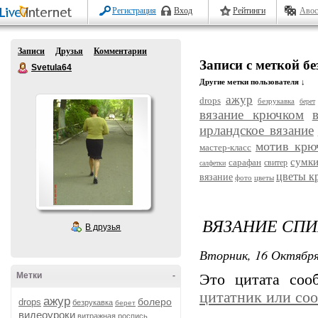
Регистрация
Вход
Рейтинги
Авос
Записи
Друзья
Комментарии
Записи с меткой б
Svetula64
Другие метки пользователя ↓
ажур
drops
безрукавка
берет
вязание крючком
ирландское вязание
мотив крю
мастер-класс
сумк
сарафан
свитер
салфетки
цветы к
вязание
фото
цветы
ВЯЗАНИЕ СПИ
В друзья
Вторник, 16 Октября
Метки
-
Это цитата со
цитатник или со
ажур
болеро
drops
безрукавка
берет
видеоуроки
витражная роспись