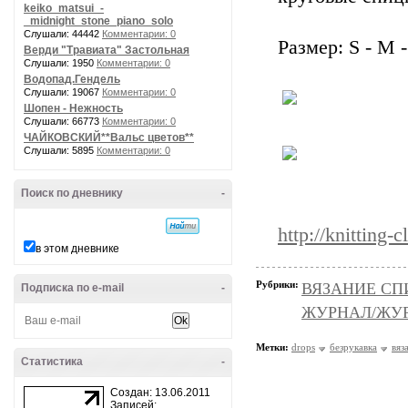
keiko_matsui_-
_midnight_stone_piano_solo
Слушали: 44442
Комментарии: 0
Размер: S - M 
Верди "Травиата" Застольная
Слушали: 1950
Комментарии: 0
Водопад.Гендель
Слушали: 19067
Комментарии: 0
Шопен - Нежность
Слушали: 66773
Комментарии: 0
ЧАЙКОВСКИЙ**Вальс цветов**
Слушали: 5895
Комментарии: 0
Поиск по дневнику
-
http://knitting-
в этом дневнике
Рубрики:
ВЯЗАНИЕ СПИЦ
Подписка по e-mail
-
ЖУРНАЛ/ЖУ
Метки:
drops
безрукавка
вяз
Статистика
-
Создан: 13.06.2011
Записей: