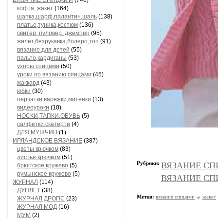
ВЯЗАНИЕ СПИЦАМИ
(746)
кофта, жакет
(164)
шапка,шарф,палантин,шаль
(138)
платье,туника,костюм
(136)
свитер, пуловер, джемпер
(95)
жилет,безрукавка,болеро,топ
(91)
вязание для детей
(55)
пальто,кардиганы
(53)
узоры спицами
(50)
уроки по вязанию спицами
(45)
жаккард
(43)
юбки
(30)
перчатки,варежки,митенки
(13)
видеоуроки
(10)
НОСКИ,ТАПКИ,ОБУВЬ
(5)
салфетки,скатерти
(4)
ДЛЯ МУЖЧИН
(1)
ИРЛАНДСКОЕ ВЯЗАНИЕ
(387)
цветы крючком
(83)
листья крючком
(51)
Рубрики:
ВЯЗАНИЕ СПИ
брюггское кружево
(5)
румынское кружево
(5)
ВЯЗАНИЕ СПИЦ
ЖУРНАЛ
(114)
ДУПЛЕТ
(38)
Метки:
вязание спицами
жакет
ЖУРНАЛ ДРОПС
(23)
ЖУРНАЛ МОД
(16)
МУМ
(2)