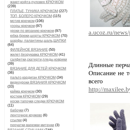
жакет,кофта,пуловер КРЮЧКОМ
(239)
ПЛАТЬЕ, ТУНИКА КРЮЧКОМ
(227)
ТОП, БОЛЕРО КРЮЧКОМ
(115)
мотив крючком
(106)
узоры крючком
(97)
уроки по вязанию крючком
(97)
a.ucoz.ru/news
юбка,брюки,шорты КРЮЧКОМ
(70)
шарфы, палантины,шаль,ШАПКИ
(64)
ФИЛЕЙНОЕ ВЯЗАНИЕ
(50)
жилет,безрукавка КРЮЧКОМ
(41)
салфетки,скатерти,пледы,коврики
(39)
Длинные перча
ВЯЗАНИЕ ДЛЯ ДЕТЕЙ КРЮЧКОМ
Описание не т
(36)
пальто,кардиган КРЮЧКОМ
(34)
всего к
видеоуроки ВЯЗАНИЯ КРЮЧКОМ
(33)
http://maxilee.b
кайма крючком
(30)
костюм КРЮЧКОМ
(29)
носки,тапочки,следки КРЮЧКОМ
(11)
бабочки
(7)
ленточное кружево
(6)
ссылки
(4)
перчатки,варежки,митенки
(3)