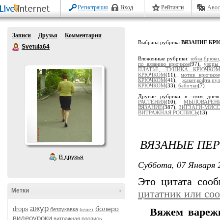
Регистрация
Вход
Рейтинги
Авос
Записи
Друзья
Комментарии
Выбрана рубрика
ВЯЗАНИЕ КР
Svetula64
Вложенные рубрики:
юбка,брюк
по вязанию крючком
(97),
узоры
ПЛАТЬЕ, ТУНИКА КРЮЧКО
КРЮЧКОМ
(11),
мотив крючком
КРЮЧКОМ
(41),
жакет,кофта,
КРЮЧКОМ
(33),
бабочки
(7)
Другие рубрики в этом днев
РАСТЕНИЯ
(10),
МЫЛОВАРЕН
ВЯЗАНИЕ
(387),
ЗИГЗАГИ-МИС
ВИТРАЖНАЯ РОСПИСЬ
(13)
ВЯЗАНЫЕ ПЕ
В друзья
Суббота, 07 Января 2
Это цитата соо
Метки
-
цитатник или со
ажур
болеро
drops
безрукавка
Вяжем варежк
берет
видеоуроки
витражная роспись