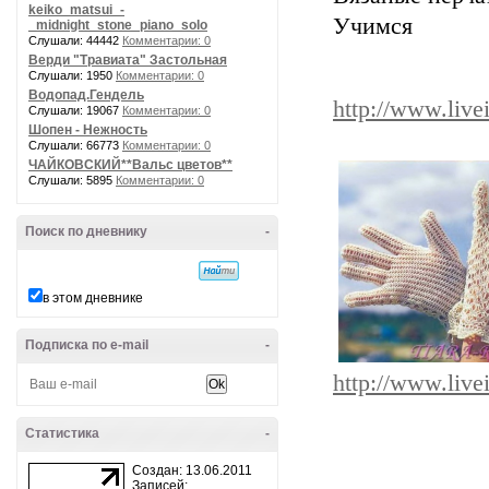
keiko_matsui_-
Учимся
_midnight_stone_piano_solo
Слушали: 44442
Комментарии: 0
Верди "Травиата" Застольная
Слушали: 1950
Комментарии: 0
Водопад.Гендель
http://www.live
Слушали: 19067
Комментарии: 0
Шопен - Нежность
Слушали: 66773
Комментарии: 0
ЧАЙКОВСКИЙ**Вальс цветов**
Слушали: 5895
Комментарии: 0
Поиск по дневнику
-
в этом дневнике
Подписка по e-mail
-
http://www.live
Статистика
-
Создан: 13.06.2011
Записей: