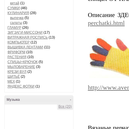
китай
(1)
СУМКИ
(46)
КУЛИНАРИЯ
(28)
Описание ЗД
выпечка
(5)
perchatki.html
салаты
(3)
ГЛАМУР
(26)
ЗИГЗАГИ-МИССОНИ
(17)
ВИТРАЖНАЯ РОСПИСЬ
(13)
КОМПЬЮТЕР
(12)
ВЫШИВКА ЛЕНТАМИ
(11)
ФРИФОРМ
(10)
РАСТЕНИЯ
(10)
СПИЦЫ+КРЮЧОК
(5)
МЫЛОВАРЕНИЕ
(3)
КРЕЗИ ВУЛ
(2)
ШИТЬЁ
(2)
МЕХ
(1)
http://www.avem
ЯНДЕКС ФОТКИ
(1)
Музыка
-
Все (20)
Вязаные перча