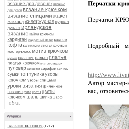
Перчатки крю
вязание для девочек
вязание
вязание крючком
для детей
вязание спицами
жакет
Перчатки КР
жаккард
жилет
журнал
журнал
ирландское
дуплет
вязание
кайма крючком
кардиган
костюм
квадратный мотив
кофта
Подробный ма
кулинария
листья крючком
мотив крючком
мастер-класс
платье
пальто
палантин
музыка
платья крючком
платья спицами
пуловер
сарафан
свитер
салфетки
топ
туника
узоры
http://www.live
сумки
крючком
узоры спицами
Автор мастер-
уроки вязания
филейное
вас, отзовитес
цветы
вязание
фото
цветы
шаль
крючком
шапка
шарф
юбка
Рубрики
-
ВЯЗАНИЕ КРЮЧКОМ
(1212)