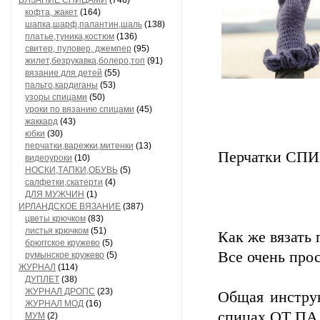
ВЯЗАНИЕ СПИЦАМИ
(746)
кофта, жакет
(164)
шапка,шарф,палантин,шаль
(138)
платье,туника,костюм
(136)
свитер, пуловер, джемпер
(95)
жилет,безрукавка,болеро,топ
(91)
вязание для детей
(55)
пальто,кардиганы
(53)
узоры спицами
(50)
уроки по вязанию спицами
(45)
жаккард
(43)
юбки
(30)
перчатки,варежки,митенки
(13)
Перчатки С
видеоуроки
(10)
НОСКИ,ТАПКИ,ОБУВЬ
(5)
салфетки,скатерти
(4)
ДЛЯ МУЖЧИН
(1)
ИРЛАНДСКОЕ ВЯЗАНИЕ
(387)
цветы крючком
(83)
листья крючком
(51)
Как же вязать
брюггское кружево
(5)
Все очень прос
румынское кружево
(5)
ЖУРНАЛ
(114)
ДУПЛЕТ
(38)
ЖУРНАЛ ДРОПС
(23)
Общая инструк
ЖУРНАЛ МОД
(16)
спицах
ОТ ПА
МУМ
(2)