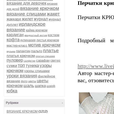
Перчатки крю
вязание для девочек
вязание
вязание крючком
для детей
вязание спицами
жакет
Перчатки КР
жаккард
жилет
журнал
журнал
ирландское
дуплет
вязание
кайма крючком
кардиган
костюм
квадратный мотив
кофта
Подробный ма
кулинария
листья крючком
мотив крючком
мастер-класс
платье
пальто
палантин
музыка
платья крючком
платья спицами
пуловер
сарафан
свитер
салфетки
топ
туника
узоры
http://www.live
сумки
крючком
узоры спицами
Автор мастер-
уроки вязания
филейное
вас, отзовитес
цветы
вязание
фото
цветы
шаль
крючком
шапка
шарф
юбка
Рубрики
-
ВЯЗАНИЕ КРЮЧКОМ
(1212)