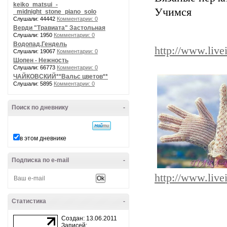
keiko_matsui_-
Учимся
_midnight_stone_piano_solo
Слушали: 44442
Комментарии: 0
Верди "Травиата" Застольная
Слушали: 1950
Комментарии: 0
Водопад.Гендель
http://www.live
Слушали: 19067
Комментарии: 0
Шопен - Нежность
Слушали: 66773
Комментарии: 0
ЧАЙКОВСКИЙ**Вальс цветов**
Слушали: 5895
Комментарии: 0
Поиск по дневнику
-
в этом дневнике
Подписка по e-mail
-
http://www.live
Статистика
-
Создан: 13.06.2011
Записей: