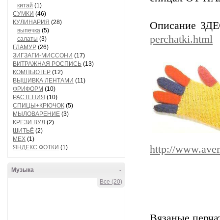
китай
(1)
СУМКИ
(46)
КУЛИНАРИЯ
(28)
Описание ЗД
выпечка
(5)
perchatki.html
салаты
(3)
ГЛАМУР
(26)
ЗИГЗАГИ-МИССОНИ
(17)
ВИТРАЖНАЯ РОСПИСЬ
(13)
КОМПЬЮТЕР
(12)
ВЫШИВКА ЛЕНТАМИ
(11)
ФРИФОРМ
(10)
РАСТЕНИЯ
(10)
СПИЦЫ+КРЮЧОК
(5)
МЫЛОВАРЕНИЕ
(3)
КРЕЗИ ВУЛ
(2)
ШИТЬЁ
(2)
МЕХ
(1)
http://www.avem
ЯНДЕКС ФОТКИ
(1)
Музыка
-
Все (20)
Вязаные перча