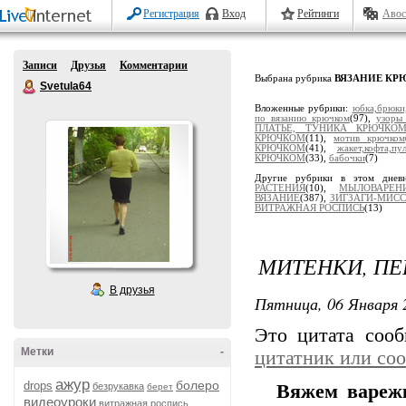
Регистрация
Вход
Рейтинги
Авос
Записи
Друзья
Комментарии
Выбрана рубрика
ВЯЗАНИЕ КР
Svetula64
Вложенные рубрики:
юбка,брюк
по вязанию крючком
(97),
узоры
ПЛАТЬЕ, ТУНИКА КРЮЧКО
КРЮЧКОМ
(11),
мотив крючком
КРЮЧКОМ
(41),
жакет,кофта,
КРЮЧКОМ
(33),
бабочки
(7)
Другие рубрики в этом днев
РАСТЕНИЯ
(10),
МЫЛОВАРЕН
ВЯЗАНИЕ
(387),
ЗИГЗАГИ-МИС
ВИТРАЖНАЯ РОСПИСЬ
(13)
МИТЕНКИ, ПЕ
В друзья
Пятница, 06 Января 
Это цитата соо
Метки
-
цитатник или со
ажур
болеро
drops
безрукавка
Вяжем варежк
берет
видеоуроки
витражная роспись