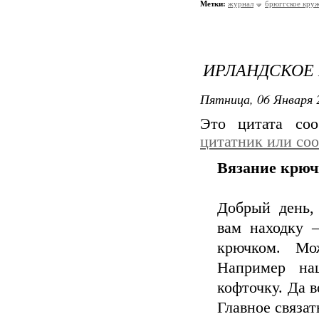
Метки:
журнал
брюггское кру
ИРЛАНДСКОЕ
Пятница, 06 Января 
Это цитата со
цитатник или со
Вязание крюч
Добрый день, 
вам находку 
крючком. Мо
Например на
кофточку. Да 
Главное связат