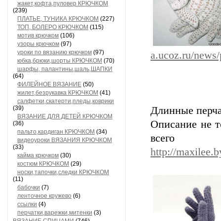
жакет,кофта,пуловер КРЮЧКОМ
(239)
ПЛАТЬЕ, ТУНИКА КРЮЧКОМ
(227)
ТОП, БОЛЕРО КРЮЧКОМ
(115)
мотив крючком
(106)
узоры крючком
(97)
уроки по вязанию крючком
(97)
a.ucoz.ru/news
юбка,брюки,шорты КРЮЧКОМ
(70)
шарфы, палантины,шаль,ШАПКИ
(64)
ФИЛЕЙНОЕ ВЯЗАНИЕ
(50)
жилет,безрукавка КРЮЧКОМ
(41)
салфетки,скатерти,пледы,коврики
(39)
Длинные перча
ВЯЗАНИЕ ДЛЯ ДЕТЕЙ КРЮЧКОМ
Описание не т
(36)
пальто,кардиган КРЮЧКОМ
(34)
всего к
видеоуроки ВЯЗАНИЯ КРЮЧКОМ
(33)
http://maxilee.b
кайма крючком
(30)
костюм КРЮЧКОМ
(29)
носки,тапочки,следки КРЮЧКОМ
(11)
бабочки
(7)
ленточное кружево
(6)
ссылки
(4)
перчатки,варежки,митенки
(3)