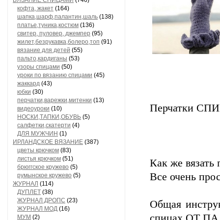
ВЯЗАНИЕ СПИЦАМИ
(746)
кофта, жакет
(164)
шапка,шарф,палантин,шаль
(138)
платье,туника,костюм
(136)
свитер, пуловер, джемпер
(95)
жилет,безрукавка,болеро,топ
(91)
вязание для детей
(55)
пальто,кардиганы
(53)
узоры спицами
(50)
уроки по вязанию спицами
(45)
жаккард
(43)
юбки
(30)
перчатки,варежки,митенки
(13)
Перчатки С
видеоуроки
(10)
НОСКИ,ТАПКИ,ОБУВЬ
(5)
салфетки,скатерти
(4)
ДЛЯ МУЖЧИН
(1)
ИРЛАНДСКОЕ ВЯЗАНИЕ
(387)
цветы крючком
(83)
листья крючком
(51)
Как же вязать
брюггское кружево
(5)
Все очень прос
румынское кружево
(5)
ЖУРНАЛ
(114)
ДУПЛЕТ
(38)
ЖУРНАЛ ДРОПС
(23)
Общая инструк
ЖУРНАЛ МОД
(16)
спицах
ОТ ПА
МУМ
(2)