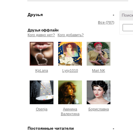
Друзья
-
Поиск
Все (707)
Друзья оффлайн
Кого давно нет?
Кого добавить?
KpLana
Lysy1010
Mari NK
Osenja
Акинина
Бориславна
Валентина
Постоянные читатели
-