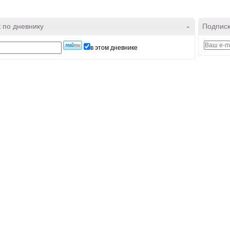
 по дневнику
-
Подписк
в этом дневнике