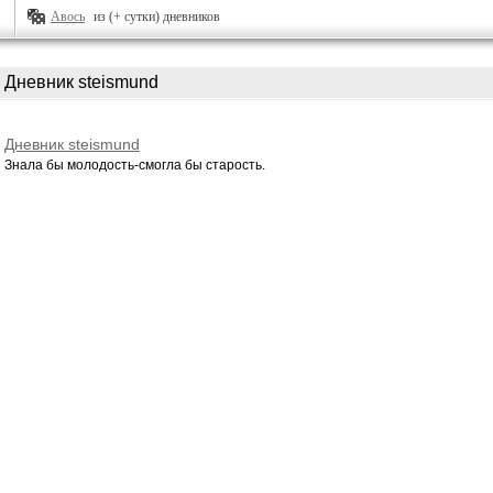
Авось
из (+ сутки) дневников
Дневник steismund
Дневник steismund
Знала бы молодость-смогла бы старость.