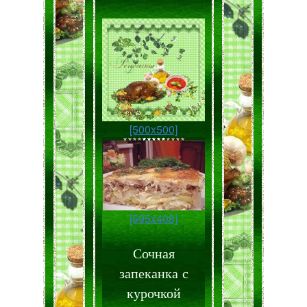
[500x500]
[595x408]
Сочная
запеканка с
курочкой