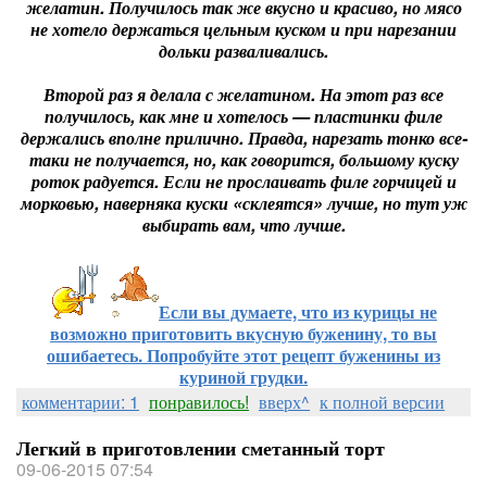
желатин. Получилось так же вкусно и красиво, но мясо
не хотело держаться цельным куском и при нарезании
дольки разваливались.
Второй раз я делала с желатином. На этот раз все
получилось, как мне и хотелось — пластинки филе
держались вполне прилично. Правда, нарезать тонко все-
таки не получается, но, как говорится, большому куску
роток радуется. Если не прослаивать филе горчицей и
морковью, наверняка куски «склеятся» лучше, но тут уж
выбирать вам, что лучше.
Если вы думаете, что из курицы не
возможно приготовить вкусную буженину, то вы
ошибаетесь. Попробуйте этот рецепт буженины из
куриной грудки.
комментарии: 1
понравилось!
вверх^
к полной версии
Легкий в приготовлении сметанный торт
09-06-2015 07:54