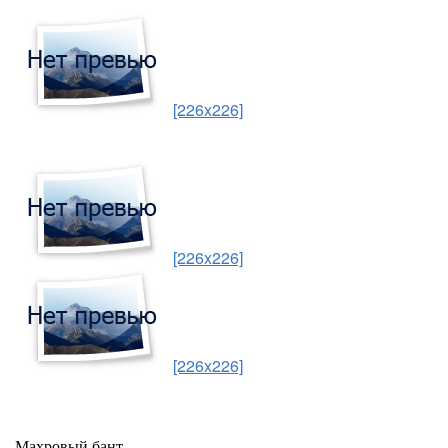
[226x226]
[226x226]
[226x226]
Махровый бант