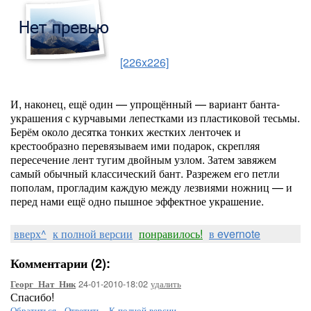
[226x226]
И, наконец, ещё один — упрощённый — вариант банта-
украшения с курчавыми лепестками из пластиковой тесьмы.
Берём около десятка тонких жестких ленточек и
крестообразно перевязываем ими подарок, скрепляя
пересечение лент тугим двойным узлом. Затем завяжем
самый обычный классический бант. Разрежем его петли
пополам, прогладим каждую между лезвиями ножниц — и
перед нами ещё одно пышное эффектное украшение.
вверх^
к полной версии
понравилось!
в evernote
Комментарии (2):
24-01-2010-18:02
удалить
Георг_Нат_Ник
Спасибо!
Обратиться
-
Ответить
-
К полной версии