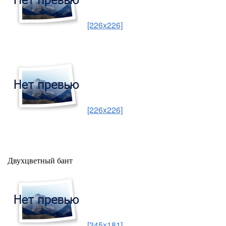
[226x226]
[226x226]
Двухцветный бант
[345x181]