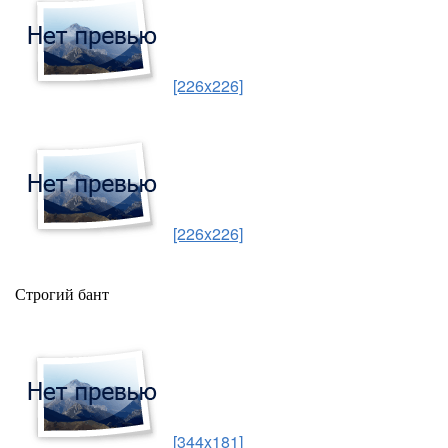
[226x226]
[226x226]
Строгий бант
[344x181]