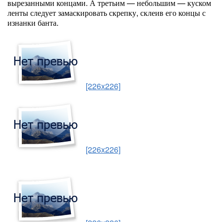
вырезанными концами. А третьим — небольшим — куском
ленты следует замаскировать скрепку, склеив его концы с
изнанки банта.
[226x226]
[226x226]