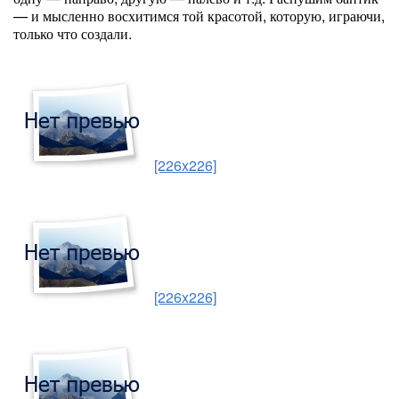
— и мысленно восхитимся той красотой, которую, играючи,
только что создали.
[226x226]
[226x226]