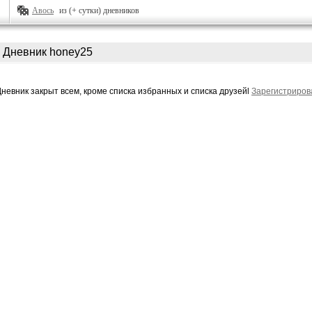
Авось
из (+ сутки) дневников
Дневник honey25
Дневник закрыт всем, кроме списка избранных и списка друзейl
Зарегистриров