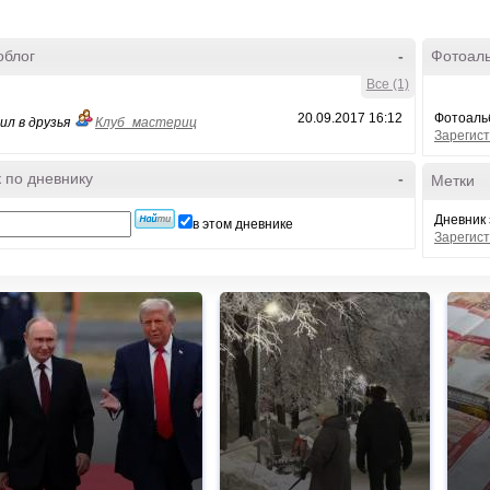
облог
-
Фотоал
Все (1)
20.09.2017 16:12
Фотоальб
ил в друзья
Клуб_мастериц
Зарегист
 по дневнику
-
Метки
Дневник 
в этом дневнике
Зарегист