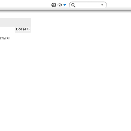
Все (47)
аться!