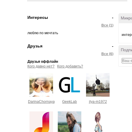
Интересы
-
Микр
Все (1)
люблю по мечтать
интер
Друзья
-
Подпи
Все (6)
Друзья оффлайн
Кого давно нет?
Кого добавить?
DarinaChornaya
GeekLab
ilya-m1972