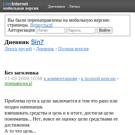
Live
Internet
Дневники
Личка
мобильная версия
Вы были перенаправлены на мобильную версию
страницы.
Вернуться!
Авторизация
Дневник
Sin7
Лента друзей
-
Дневник
-
Полная версия
Без заголовка
11-03-2009 10:58
к комментариям
-
к полной версии
-
понравилось!
Проблема пути к цели заключается в том что рано или
поздно начинаешь
взвешивать средства и цель и в итоге, достигая цели
понимаешь... Нет, вовсе не оценку цели средствами ее
длстижения.
А то что цель...