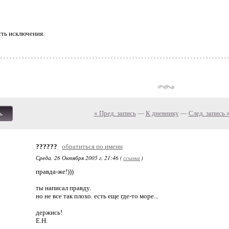
ть исключения.
« Пред. запись
—
К дневнику
—
След. запись 
ь
??????
обратиться по имени
Среда, 26 Октября 2005 г. 21:46 (
ссылка
)
правда-же!)))
ты написал правду.
но не все так плохо. есть еще где-то море...
держись!
Е.Н.