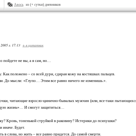
Авось
из (+ сутки) дневников
 2005 г. 17:13
+ в цитатник
о пойдете не вы, а я сам, но…
у. Как положено – со всей дури, сдирая кожу на костяшках пальцев.
ли. До мысли: «Глупо… Этим все равно ничего не изменишь.».
чки, читающие взросло-цинично-бывалых мужчин (или, все-таки пытающихся
щую жизнь»… И смогут защититься…
ку? Кровь, тоненькой струйкой в раковину? Истерики до психушки?
и иначе. Будет.
ь в слова, но жить – все равно придется. До самой смерти.