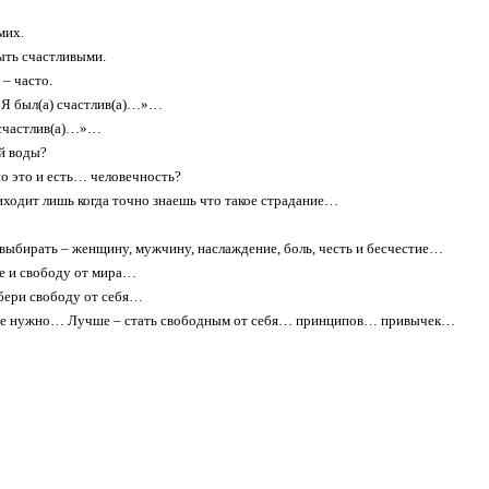
мих.
ыть счастливыми.
 – часто.
«Я был(а) счастлив(а)…»…
 счастлив(а)…»…
й воды?
о это и есть… человечность?
ходит лишь когда точно знаешь что такое страдание…
выбирать – женщину, мужчину, наслаждение, боль, честь и бесчестие…
е и свободу от мира…
бери свободу от себя…
е нужно… Лучше – стать свободным от себя… принципов… привычек…