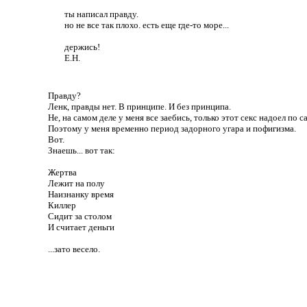
ты написал правду.
но не все так плохо. есть еще где-то море...
держись!
Е.Н.
Правду?
Ленк, правды нет. В принципе. И без принципа.
Не, на самом деле у меня все заебись, только этот секс надоел по с
Поэтому у меня временно период задорного угара и пофигизма.
Вот.
Знаешь... вот так:
Жертва
Лежит на полу
Наизнанку время
Киллер
Сидит за столом
И считает деньги
...зато весело.