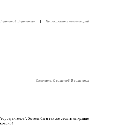
С цитатой
В цитатник
|
Не показывать комментарий
Ответить
С цитатой
В цитатник
"город ангелов". Хотела бы я так же стоять на крыше
екрасно!