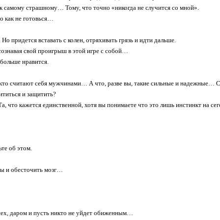
к самому страшному… Тому, что точно «никогда не случится со мной».
то как не готовься…
 Но придется вставать с колен, отряхивать грязь и идти дальше.
сознавая свой проигрыш в этой игре с собой…
 больше нравится.
то считают себя мужчинами… А что, разве вы, такие сильные и надежные… 
титься и защитить?
а, что кажется единственной, хотя вы понимаете что это лишь инстинкт на с
те об этом.
ы и обесточить мозг…
сех, даром и пусть никто не уйдет обиженным…