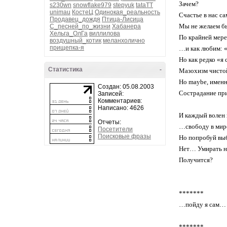
Зачем?
s230wn
snowflake979
stepyuk
tataTT
unimau
КостеЦ
Одинокая_реальность
Счастье в нас са
Продавец_дождя
Птица-Лисица
Мы не желаем б
С_песней_по_жизни
Хабанера
Хельга_ОлГа
виллилова
По крайней мере
воздушный_котик
меланхолично
прищепка-я
…и как любим: 
Но как редко «я
Статистика
-
Мазохизм чисто
Но maybe, именн
Создан: 05.08.2003
Сострадание при
Записей:
Комментариев:
Написано: 4626
И каждый волен 
Отчеты:
…свободу в мир
Посетители
Поисковые фразы
Но попробуй вы
Нет… Умирать н
Получится?
*******
…пойду я сам…
*******