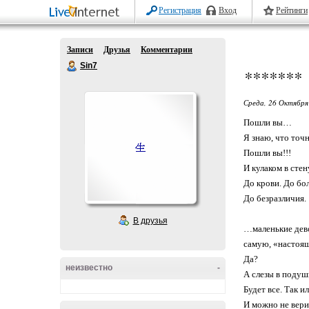
Регистрация
Вход
Рейтинги
Записи
Друзья
Комментарии
Sin7
*******
Среда, 26 Октября
Пошли вы…
Я знаю, что точн
Пошли вы!!!
И кулаком в стен
До крови. До бо
До безразличия.
В друзья
…маленькие дево
самую, «настоя
Да?
неизвестно
-
А слезы в подуш
Будет все. Так ил
И можно не верит