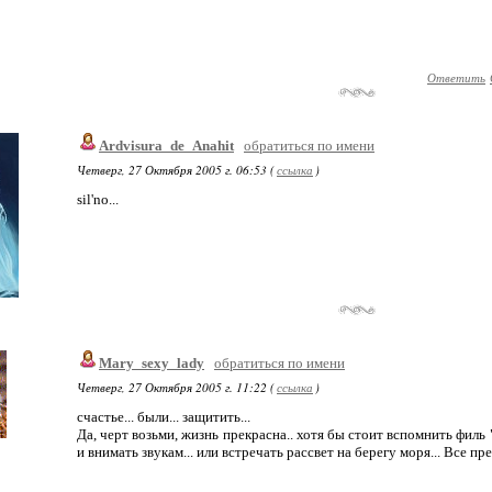
Ответить
Ardvisura_de_Anahit
обратиться по имени
Четверг, 27 Октября 2005 г. 06:53 (
ссылка
)
sil'no...
Mary_sexy_lady
обратиться по имени
Четверг, 27 Октября 2005 г. 11:22 (
ссылка
)
счастье... были... защитить...
Да, черт возьми, жизнь прекрасна.. хотя бы стоит вспомнить филь 
и внимать звукам... или встречать рассвет на берегу моря... Все пр