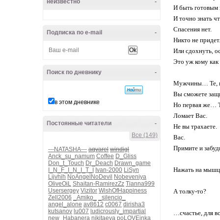
неизвестно
-
И быть готовым 
И точно знать ч
Спасения нет.
Подписка по e-mail
-
Никто не придет.
Или сдохнуть, о
Это уж кому как
Поиск по дневнику
-
Мужчины… Те, к
Вы сможете защи
в этом дневнике
Но первая же… Т
Ломает Вас.
Постоянные читатели
-
Не вы трахаете.
Все (149)
Вас.
Примите и забудь
---NATASHA---
aqvarel
windigl
Anck_su_namum
Coffee
D_Gliss
Don_t_Touch
Dr_Deach
Drawn_game
Нажать на мышц
I_N_F_I_N_I_T_I
Ivan-2000
LiSyn
Lijvhih
NoAngelNoDevil
Nobeveniya
OliveOiL
Shaitan-RamirezZz
Tianna999
Usersergey
Vizitor
WishOfHappiness
А толку-то?
Zell2006
_Amiko_
_silencio_
angel_alone
av8612
c0067
dirisha3
kutsanov
lu007
ludicrously_impartial
…счастье, для в
new_Habanera
nikitaeva
poLOVEinka