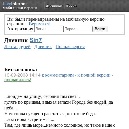
Live
Internet
Дневники
Личка
мобильная версия
Вы были перенаправлены на мобильную версию
страницы.
Вернуться!
Авторизация
Дневник
Sin7
Лента друзей
-
Дневник
-
Полная версия
Без заголовка
13-09-2008 14:14
к комментариям
-
к полной версии
-
понравилось!
...пойдем на улицу, сегодня там свет...
гулять по крышам, вдыхая запахи Города без людей, да
неба...
Нам снова суждено расстаться, но это не беда.
...мы снова встретимся....
Там, где лишь море...немного холодное, но такое наше с