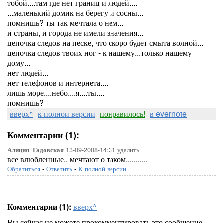
тобой....там где нет границ и людей....
...маленький домик на берегу и сосны...
помнишь? ты так мечтала о нем...
и страны, и города не имели значения...
цепочка следов на песке, что скоро будет смыта волной...
цепочка следов твоих ног - к нашему...только нашему
дому...
нет людей...
нет телефонов и интернета....
лишь море....небо....я....ты....
помнишь?
вверх^
к полной версии
понравилось!
в evernote
Комментарии (1):
13-09-2008-14:31
удалить
Алиция_Гадовская
все влюбленные.. мечтают о таком...........
Обратиться
-
Ответить
-
К полной версии
Комментарии (1):
вверх^
Вы сейчас не можете прокомментировать это сообщение.