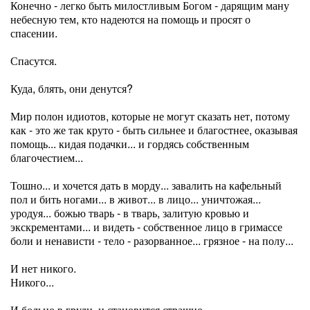
Конечно - легко быть милостливым Богом - дарящим ману
небесную тем, кто надеются на помощь и просят о
спасении.
Спасутся.
Куда, блять, они денутся?
Мир полон идиотов, которые не могут сказать нет, потому
как - это же так круто - быть сильнее и благостнее, оказывая
помощь... кидая подачки... и гордясь собственным
благочестием...
Тошно... и хочется дать в морду... завалить на кафельный
пол и бить ногами... в живот... в лицо... уничтожая...
уродуя... божью тварь - в тварь, залитую кровью и
экскрементами... и видеть - собственное лицо в гримассе
боли и ненависти - тело - разорванное... грязное - на полу...
И нет никого.
Никого...
И больно в груди, и становится страшно...