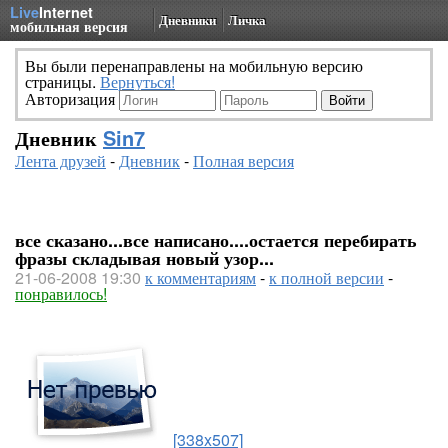
Live
Internet
Дневники
Личка
мобильная версия
Вы были перенаправлены на мобильную версию
страницы.
Вернуться!
Авторизация
Дневник
Sin7
Лента друзей
-
Дневник
-
Полная версия
все сказано...все написано....остается перебирать
фразы складывая новый узор...
21-06-2008 19:30
к комментариям
-
к полной версии
-
понравилось!
[338x507]