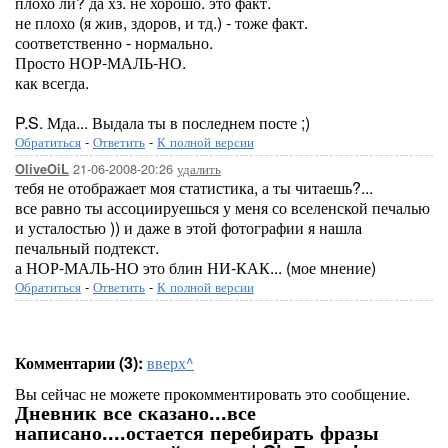
плохо ли? да хз. не хорошо. это факт.
не плохо (я жив, здоров, и тд.) - тоже факт.
соответственно - нормально.
Просто НОР-МАЛЬ-НО.
как всегда.
P.S. Мда... Выдала ты в последнем посте ;)
Обратиться
-
Ответить
-
К полной версии
21-06-2008-20:26
удалить
OliveOiL
тебя не отображает моя статистика, а ты читаешь?...
все равно ты ассоциируешься у меня со вселенской печалью
и усталостью )) и даже в этой фотографии я нашла
печальный подтекст.
а НОР-МАЛЬ-НО это блин НИ-КАК... (мое мнение)
Обратиться
-
Ответить
-
К полной версии
Комментарии (3):
вверх^
Вы сейчас не можете прокомментировать это сообщение.
Дневник все сказано...все
написано....остается перебирать фразы