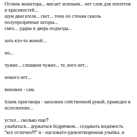
Огонек монитора... мигает зеленым... нет слов для эпитетов
и красивостей...
шум двигателя... свет... тени по стенам сквозь
полупрозрачные шторы...
смех... удары в дверь подъезда...
хоть кто-то живой...
но...
чужие... слишком чужие... те, кого нет...
никого нет...
виновен - сам.
бланк приговора - заполнен собственной рукой, приведен в
исполнение...
устал... сколько еще?
улыбаться... держаться бодрячком... создавать видимость
"все отлично!!!" и - нагловато-удовлетворенная улыбка, и