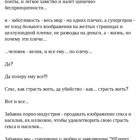
понты, и легкое хамство и налет цинично-
беспринципности...
и - заботливость - весь мир - на одних плечах, а супергерои -
не плод больного воображения на желтых страницах и
целлулоидной пленке, не разводка на деньги, а - жизнь, но
почему эти плечи...
...человек - велик, и все ему... по плечу...
Да?
Да похеру ему все!!!
Секс, как страсть жить, да убийство - как... страсть жить?
Вот и все...
Забавна порно-индустрия - продавать изображение секса и
насилия, их иллюзию, чтобы удовлетворить свою страсть
секса и насилия...
Забавны мы - говорящие о любви и заявляющие "НЕеееет,