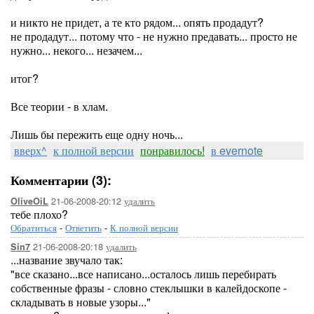
и никто не придет, а те кто рядом... опять продадут?
не продадут... потому что - не нужно предавать... просто не
нужно... некого... незачем...
итог?
Все теории - в хлам.
Лишь бы пережить еще одну ночь...
вверх^
к полной версии
понравилось!
в evernote
Комментарии (3):
21-06-2008-20:12
удалить
OliveOiL
тебе плохо?
Обратиться
-
Ответить
-
К полной версии
21-06-2008-20:18
удалить
Sin7
...название звучало так:
"все сказано...все написано...осталось лишь перебирать
собственные фразы - словно стеклышки в калейдоскопе -
складывать в новые узоры..."