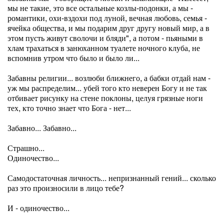
мы не такие, это все остальные козлы-подонки, а мы -
романтики, охи-вздохи под луной, вечная любовь, семья -
ячейка общества, и мы подарим друг другу новый мир, а в
этом пусть живут сволочи и бляди", а потом - пьяными в
хлам трахаться в занюханном туалете ночного клуба, не
вспомнив утром что было и было ли...
Забавны религии... возлюби ближнего, а бабки отдай нам -
уж мы распределим... убей того кто неверен Богу и не так
отбивает рисунку на стене поклоны, целуя грязные ноги
тех, кто точно знает что Бога - нет...
Забавно... Забавно...
Страшно...
Одиночество...
Самодостаточная личность... непризнанный гений... сколько
раз это произносили в лицо тебе?
И - одиночество...