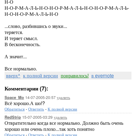
Н-О
Н-О-Р-М-А-Л-Ь-Н-О-Н-О-Р-М-А-Л-Ь-Н-О-Н-О-Р-М-А-Л-Ь-
Н-О-Н-О-Р-М-А-Л-Ь-Н-О
...слово, разбившись о звуки...
теряется.
И теряет смысл.
В бесконечность.
А значит...
Все нормально.
вверх^
к полной версии
понравилось!
в evernote
Комментарии (7):
14-07-2005-20:57
удалить
Space_Mo
Всё хорошо.А шо!?
Обратиться
-
Ответить
-
К полной версии
15-07-2005-03:29
удалить
RedStrip
Отвратительно когда все нормально. Должно быть очень
хорошо или очень плохо...так хоть понятно
Обратиться
-
Ответить
-
К полной версии