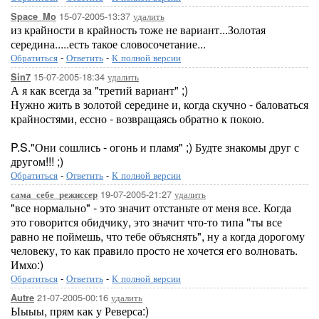
15-07-2005-13:37
удалить
Space_Mo
из крайности в крайность тоже не вариант...Золотая
середина.....есть такое словосочетание...
Обратиться
-
Ответить
-
К полной версии
15-07-2005-18:34
удалить
Sin7
А я как всегда за "третий вариант" ;)
Нужно жить в золотой середине и, когда скучно - баловаться
крайностями, ессно - возвращаясь обратно к покою.
P.S."Они сошлись - огонь и пламя" ;) Будте знакомы друг с
другом!!! ;)
Обратиться
-
Ответить
-
К полной версии
19-07-2005-21:27
удалить
сама_себе_режиссер
"все нормально" - это значит отстаньте от меня все. Когда
это говорится обидчику, это значит что-то типа "ты все
равно не поймешь, что тебе объяснять", ну а когда дорогому
человеку, то как правило просто не хочется его волновать.
Имхо:)
Обратиться
-
Ответить
-
К полной версии
21-07-2005-00:16
удалить
Autre
Ыыыы, прям как у Реверса:)