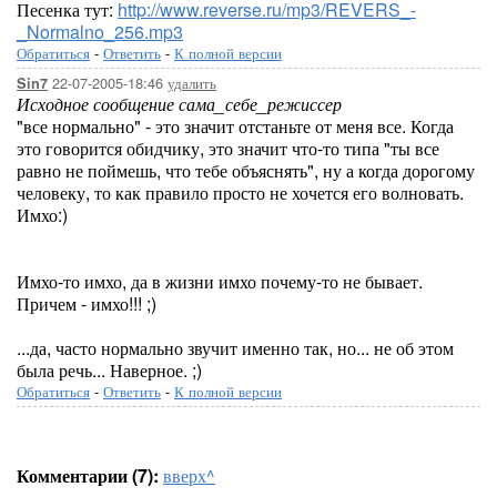
Песенка тут:
http://www.reverse.ru/mp3/REVERS_-
_Normalno_256.mp3
Обратиться
-
Ответить
-
К полной версии
22-07-2005-18:46
удалить
Sin7
Исходное сообщение сама_себе_режиссер
"все нормально" - это значит отстаньте от меня все. Когда
это говорится обидчику, это значит что-то типа "ты все
равно не поймешь, что тебе объяснять", ну а когда дорогому
человеку, то как правило просто не хочется его волновать.
Имхо:)
Имхо-то имхо, да в жизни имхо почему-то не бывает.
Причем - имхо!!! ;)
...да, часто нормально звучит именно так, но... не об этом
была речь... Наверное. ;)
Обратиться
-
Ответить
-
К полной версии
Комментарии (7):
вверх^