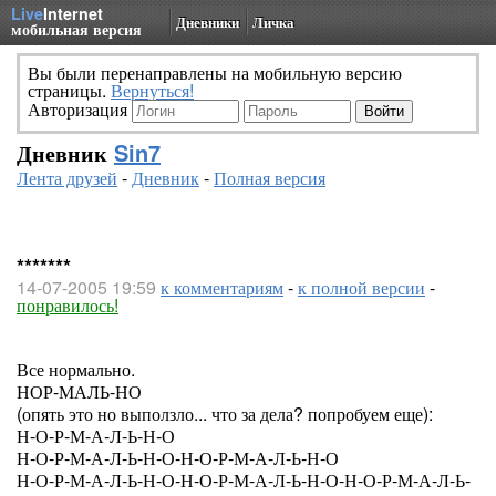
Live
Internet
Дневники
Личка
мобильная версия
Вы были перенаправлены на мобильную версию
страницы.
Вернуться!
Авторизация
Дневник
Sin7
Лента друзей
-
Дневник
-
Полная версия
*******
14-07-2005 19:59
к комментариям
-
к полной версии
-
понравилось!
Все нормально.
НОР-МАЛЬ-НО
(опять это но выползло... что за дела? попробуем еще):
Н-О-Р-М-А-Л-Ь-Н-О
Н-О-Р-М-А-Л-Ь-Н-О-Н-О-Р-М-А-Л-Ь-Н-О
Н-О-Р-М-А-Л-Ь-Н-О-Н-О-Р-М-А-Л-Ь-Н-О-Н-О-Р-М-А-Л-Ь-