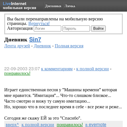
Live
Internet
Дневники
Личка
мобильная версия
Вы были перенаправлены на мобильную версию
страницы.
Вернуться!
Авторизация
Дневник
Sin7
Лента друзей
-
Дневник
-
Полная версия
22-09-2003 23:07
к комментариям
-
к полной версии
-
понравилось!
Играет единственная песня у "Машины времени" которая
мне нравится. "Имитация"... Что-то слишком близкое...
Часто смотрю и вижу ту самую имитацию...
Но, хорошо что в последнее время в себе - все реже и реже...
Сегодня же скажу ЕЙ за это "Спасибо".
вверх^
к полной версии
понравилось!
в evernote