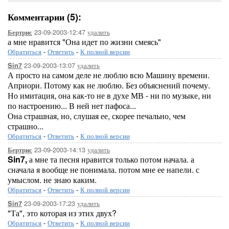
Комментарии (5):
23-09-2003-12:47
удалить
Бертрис
а мне нравится "Она идет по жизни смеясь"
Обратиться
-
Ответить
-
К полной версии
23-09-2003-13:07
удалить
Sin7
А просто на самом деле не люблю всю Машину времени.
Априори. Потому как не люблю. Без объяснений почему.
Но имитация, она как-то не в духе МВ - ни по музыке, ни
по настроению... В ней нет пафоса...
Она страшная, но, слушая ее, скорее печально, чем
страшно...
Обратиться
-
Ответить
-
К полной версии
23-09-2003-14:13
удалить
Бертрис
Sin7,
а мне та песня нравится только потом начала. а
сначала я вообще не понимала. потом мне ее напели. с
умыслом. не знаю каким.
Обратиться
-
Ответить
-
К полной версии
23-09-2003-17:23
удалить
Sin7
"Та", это которая из этих двух?
Обратиться
-
Ответить
-
К полной версии