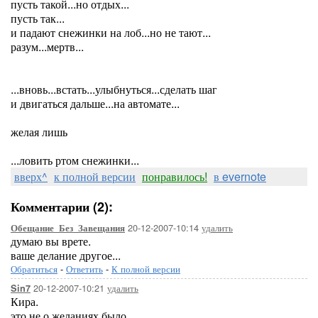
пусть такой...но отдых...
пусть так...
и падают снежинки на лоб...но не тают...
разум...мертв...
...вновь...встать...улыбнуться...сделать шаг
и двигаться дальше...на автомате...
желая лишь
...ловить ртом снежинки...
вверх^
к полной версии
понравилось!
в evernote
Комментарии (2):
20-12-2007-10:14
удалить
Обещание_Без_Завещания
думаю вы врете.
ваше делание другое...
Обратиться
-
Ответить
-
К полной версии
20-12-2007-10:21
удалить
Sin7
Кира.
это не о желаниях было