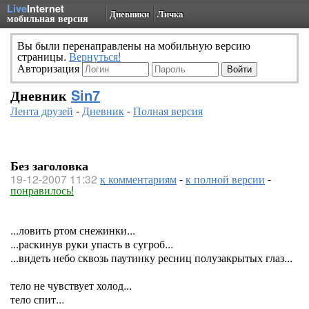
Live
Internet
Дневники
Личка
мобильная версия
Вы были перенаправлены на мобильную версию
страницы.
Вернуться!
Авторизация
Дневник
Sin7
Лента друзей
-
Дневник
-
Полная версия
Без заголовка
19-12-2007 11:32
к комментариям
-
к полной версии
-
понравилось!
...ловить ртом снежинки...
...раскинув руки упасть в сугроб...
...видеть небо сквозь паутинку ресниц полузакрытых глаз...
тело не чувствует холод...
тело спит...