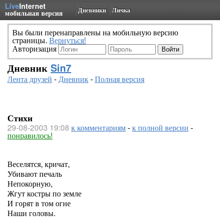
Live
Internet
Дневники
Личка
мобильная версия
Вы были перенаправлены на мобильную версию
страницы.
Вернуться!
Авторизация
Дневник
Sin7
Лента друзей
-
Дневник
-
Полная версия
Стихи
29-08-2003 19:08
к комментариям
-
к полной версии
-
понравилось!
Веселятся, кричат,
Убивают печаль
Непокорную,
Жгут костры по земле
И горят в том огне
Наши головы.