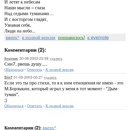
И летят к небесам
Наши мысли – глаза
Над седыми туманами…
И с восторгом глядят,
Узнавая себя,
Люди на небо...
вверх^
к полной версии
понравилось!
в evernote
Комментарии (2):
30-08-2003-23:58
удалить
Бертрис
Син7, рвешь душу.....
Обратиться
-
Ответить
-
К полной версии
01-09-2003-00:27
удалить
Sin7
Если это ты про стихи, то я к ним отношения не имею - это
М.Борзыкин, который играл у меня в тот момент - "Дым-
туман".
;)
Обратиться
-
Ответить
-
К полной версии
Комментарии (2):
вверх^