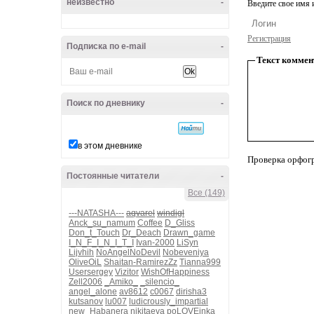
неизвестно
-
Введите свое имя и
Регистрация
Подписка по e-mail
-
Текст коммен
Поиск по дневнику
-
в этом дневнике
Проверка орфог
Постоянные читатели
-
Все (149)
---NATASHA---
aqvarel
windigl
Anck_su_namum
Coffee
D_Gliss
Don_t_Touch
Dr_Deach
Drawn_game
I_N_F_I_N_I_T_I
Ivan-2000
LiSyn
Lijvhih
NoAngelNoDevil
Nobeveniya
OliveOiL
Shaitan-RamirezZz
Tianna999
Usersergey
Vizitor
WishOfHappiness
Zell2006
_Amiko_
_silencio_
angel_alone
av8612
c0067
dirisha3
kutsanov
lu007
ludicrously_impartial
new_Habanera
nikitaeva
poLOVEinka