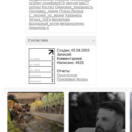
s230wn
snowflake979
stepyuk
tataTT
unimau
КостеЦ
Одинокая_реальность
Продавец_дождя
Птица-Лисица
С_песней_по_жизни
Хабанера
Хельга_ОлГа
виллилова
воздушный_котик
меланхолично
прищепка-я
Статистика
-
Создан: 05.08.2003
Записей:
Комментариев:
Написано: 4626
Отчеты:
Посетители
Поисковые фразы