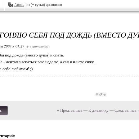
Авось
из (+ сутки) дневников
ЫГОНЯЮ СЕБЯ ПОД ДОЖДЬ (ВМЕСТО ДУ
та 2003 г. 01:27
+ в цитатник
бя под дождь (вместо душа) и спать.
ое - мечтал выспаться всю неделю, а сам в и-нете сижу...
о себе-любимом! ;)
« Пред. запись
—
К дневнику
—
След. запись 
ь
ентарий: