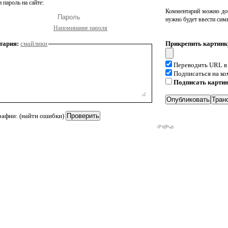
 пароль на сайте:
Комментарий можно доб
нужно будет ввести сим
Напоминание пароля
тария:
смайлики
Прикрепить картинк
Переводить URL в
Подписаться на к
Подписать карти
рафии: (найти ошибки)