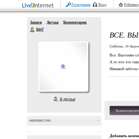
Регистрация
Вход
Рейтинги
Записи
Друзья
Комментарии
Sin7
ВСЕ. В
Суббота, 16 Авгус
Все. Выгоняю се
А то что это так
Никакой заботы 
В друзья
Комментироват
неизвестно
-
Добавить комм