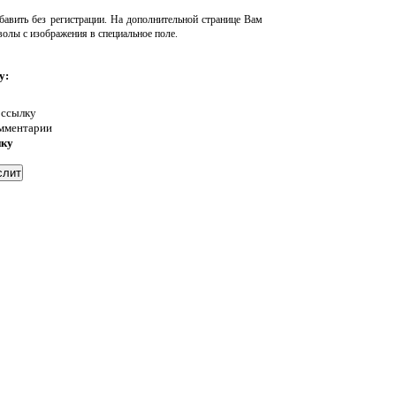
авить без регистрации. На дополнительной странице Вам
волы с изображения в специальное поле.
у:
 ссылку
омментарии
нку