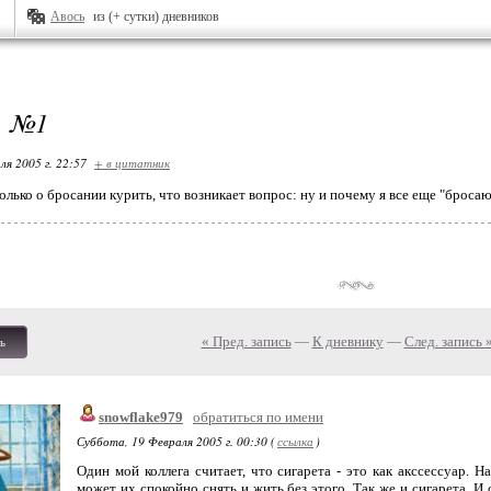
Авось
из (+ сутки) дневников
. №1
ля 2005 г. 22:57
+ в цитатник
олько о бросании курить, что возникает вопрос: ну и почему я все еще "бросаю"
« Пред. запись
—
К дневнику
—
След. запись 
ь
snowflake979
обратиться по имени
Суббота, 19 Февраля 2005 г. 00:30 (
ссылка
)
Один мой коллега считает, что сигарета - это как акссессуар. Н
может их спокойно снять и жить без этого. Так же и сигарета. И 