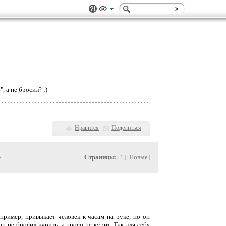
, а не бросил? ;)
Нравится
Поделиться
»
Страницы:
[1] [
Новые
]
апример, привыкает человек к часам на руке, но он
он не бросил курить, а просо не курит. Так для себя