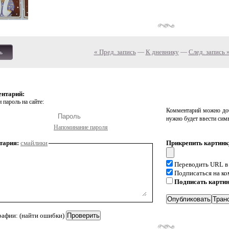
« Пред. запись
—
К дневнику
—
След. запись 
ь
ентарий:
 пароль на сайте:
Комментарий можно доб
нужно будет ввести сим
Напоминание пароля
тария:
смайлики
Прикрепить картинк
Переводить URL в
Подписаться на к
Подписать карти
рафии: (найти ошибки)