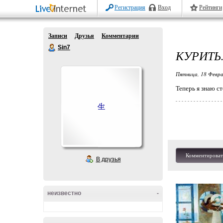
Регистрация
Вход
Рейтинги
Записи
Друзья
Комментарии
Sin7
КУРИТЬ
Пятница, 18 Февра
Теперь я знаю ст
Комментироват
В друзья
неизвестно
-