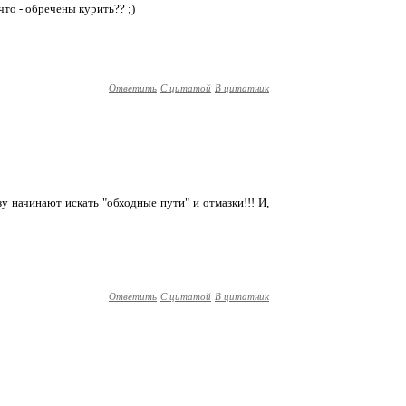
что - обречены курить?? ;)
Ответить
С цитатой
В цитатник
зу начинают искать "обходные пути" и отмазки!!! И,
Ответить
С цитатой
В цитатник