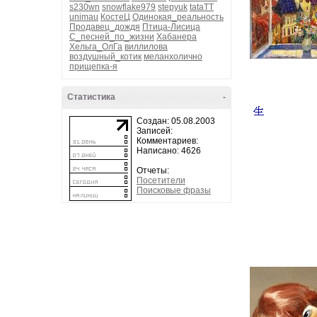
s230wn
snowflake979
stepyuk
tataTT
unimau
КостеЦ
Одинокая_реальность
Продавец_дождя
Птица-Лисица
С_песней_по_жизни
Хабанера
Хельга_ОлГа
виллилова
воздушный_котик
меланхолично
прищепка-я
Статистика
-
Создан: 05.08.2003
Записей:
Комментариев:
Написано: 4626
Отчеты:
Посетители
Поисковые фразы