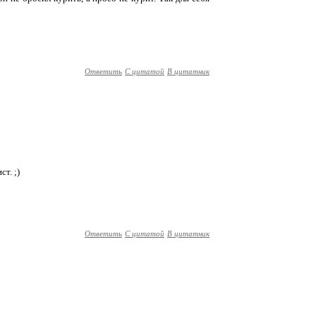
Ответить
С цитатой
В цитатник
т. ;)
Ответить
С цитатой
В цитатник