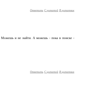
Ответить
С цитатой
В цитатник
т. Можешь и не найти. А можешь - пока в поиске -
Ответить
С цитатой
В цитатник