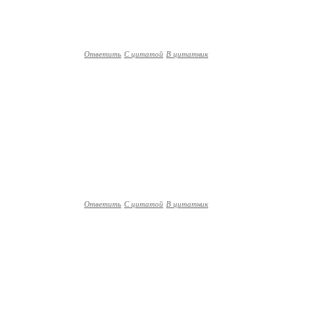
Ответить
С цитатой
В цитатник
Ответить
С цитатой
В цитатник