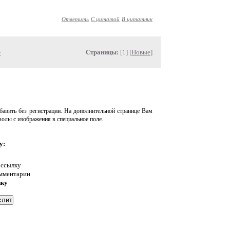
Ответить
С цитатой
В цитатник
»
Страницы:
[1] [
Новые
]
авить без регистрации. На дополнительной странице Вам
волы с изображения в специальное поле.
у:
 ссылку
омментарии
нку