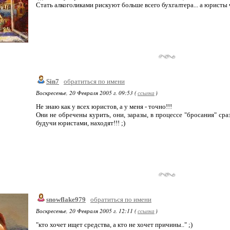
Стать алкоголиками рискуют больше всего бухгалтера... а юристы 
Sin7
обратиться по имени
Воскресенье, 20 Февраля 2005 г. 09:53 (
ссылка
)
Не знаю как у всех юристов, а у меня - точно!!!
Они не обречены курить, они, заразы, в процессе "бросания" сра
будучи юристами, находят!!! ;)
snowflake979
обратиться по имени
Воскресенье, 20 Февраля 2005 г. 12:11 (
ссылка
)
"кто хочет ищет средства, а кто не хочет причины.." ;)