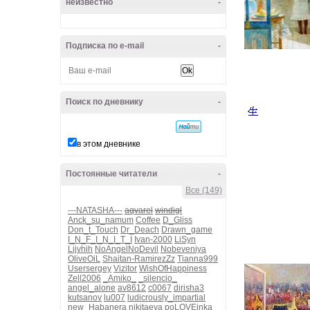
неизвестно
-
Подписка по e-mail
-
Поиск по дневнику
-
в этом дневнике
Постоянные читатели
-
Все (149)
---NATASHA---
aqvarel
windigl
Anck_su_namum
Coffee
D_Gliss
Don_t_Touch
Dr_Deach
Drawn_game
I_N_F_I_N_I_T_I
Ivan-2000
LiSyn
Lijvhih
NoAngelNoDevil
Nobeveniya
OliveOiL
Shaitan-RamirezZz
Tianna999
Usersergey
Vizitor
WishOfHappiness
Zell2006
_Amiko_
_silencio_
angel_alone
av8612
c0067
dirisha3
kutsanov
lu007
ludicrously_impartial
new_Habanera
nikitaeva
poLOVEinka