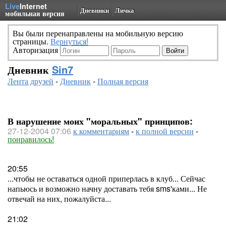
Live
Internet
Дневники
Личка
мобильная версия
Вы были перенаправлены на мобильную версию
страницы.
Вернуться!
Авторизация
Дневник
Sin7
Лента друзей
-
Дневник
-
Полная версия
В нарушение моих "моральных" принципов:
27-12-2004 07:06
к комментариям
-
к полной версии
-
понравилось!
20:55
...чтобы не оставаться одной приперлась в клуб... Сейчас
напьюсь и возможно начну доставать тебя sms'ками... Не
отвечай на них, пожалуйста...
21:02