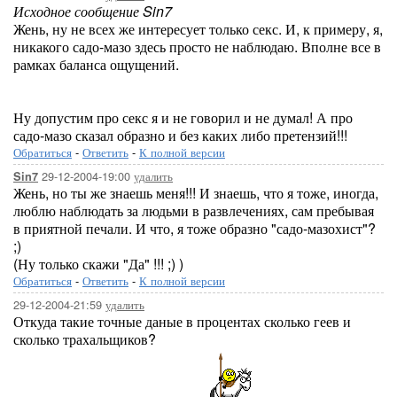
Исходное сообщение Sin7
Жень, ну не всех же интересует только секс. И, к примеру, я,
никакого садо-мазо здесь просто не наблюдаю. Вполне все в
рамках баланса ощущений.
Ну допустим про секс я и не говорил и не думал! А про
садо-мазо сказал образно и без каких либо претензий!!!
Обратиться
-
Ответить
-
К полной версии
29-12-2004-19:00
удалить
Sin7
Жень, но ты же знаешь меня!!! И знаешь, что я тоже, иногда,
люблю наблюдать за людьми в развлечениях, сам пребывая
в приятной печали. И что, я тоже образно "садо-мазохист"?
;)
(Ну только скажи "Да" !!! ;) )
Обратиться
-
Ответить
-
К полной версии
29-12-2004-21:59
удалить
Откуда такие точные даные в процентах сколько геев и
сколько трахальщиков?