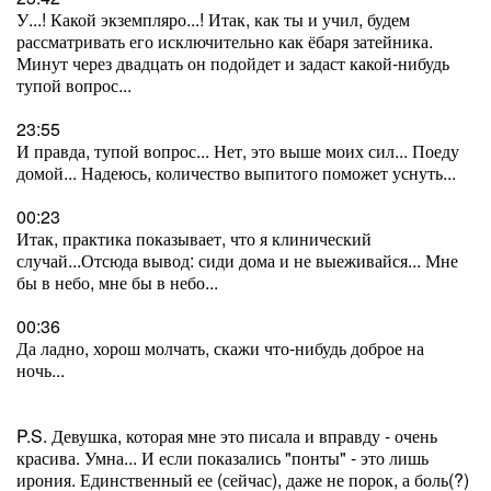
У...! Какой экземпляро...! Итак, как ты и учил, будем
рассматривать его исключительно как ёбаря затейника.
Минут через двадцать он подойдет и задаст какой-нибудь
тупой вопрос...
23:55
И правда, тупой вопрос... Нет, это выше моих сил... Поеду
домой... Надеюсь, количество выпитого поможет уснуть...
00:23
Итак, практика показывает, что я клинический
случай...Отсюда вывод: сиди дома и не выеживайся... Мне
бы в небо, мне бы в небо...
00:36
Да ладно, хорош молчать, скажи что-нибудь доброе на
ночь...
P.S. Девушка, которая мне это писала и вправду - очень
красива. Умна... И если показались "понты" - это лишь
ирония. Единственный ее (сейчас), даже не порок, а боль(?)