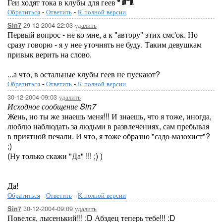
Геи ходят тока в клубы для геев
Обратиться
-
Ответить
-
К полной версии
29-12-2004-22:03
удалить
Sin7
Первый вопрос - не ко мне, а к "автору" этих смс'ок. Но
сразу говорю - я у нее уточнять не буду. Таким девушкам
привык верить на слово.
...а что, в остальные клубы геев не пускают?
Обратиться
-
Ответить
-
К полной версии
30-12-2004-09:03
удалить
Исходное сообщение Sin7
Жень, но ты же знаешь меня!!! И знаешь, что я тоже, иногда,
люблю наблюдать за людьми в развлечениях, сам пребывая
в приятной печали. И что, я тоже образно "садо-мазохист"?
;)
(Ну только скажи "Да" !!! ;) )
Да!
Обратиться
-
Ответить
-
К полной версии
30-12-2004-09:09
удалить
Sin7
Повелся, лысенький!!! :D Абздец теперь тебе!!! :D