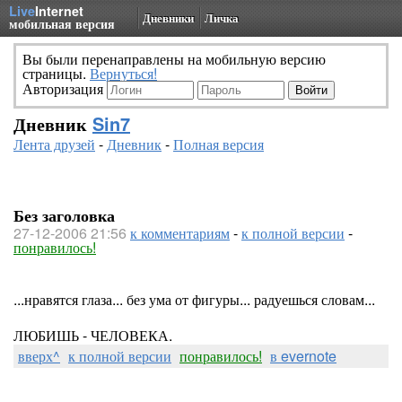
Live
Internet
Дневники
Личка
мобильная версия
Вы были перенаправлены на мобильную версию
страницы.
Вернуться!
Авторизация
Дневник
Sin7
Лента друзей
-
Дневник
-
Полная версия
Без заголовка
27-12-2006 21:56
к комментариям
-
к полной версии
-
понравилось!
...нравятся глаза... без ума от фигуры... радуешься словам...
ЛЮБИШЬ - ЧЕЛОВЕКА.
вверх^
к полной версии
понравилось!
в evernote