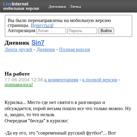
Live
Internet
Дневники
Личка
мобильная версия
Вы были перенаправлены на мобильную версию
страницы.
Вернуться!
Авторизация
Дневник
Sin7
Лента друзей
-
Дневник
-
Полная версия
На работе
17-06-2004 12:36
к комментариям
-
к полной версии
-
понравилось!
Курилка... Место где нет святого в разговорах и
обсуждается, порой весьма пошло все что только можно. Ну
и, заодно, то что нельзя.
Очередная "беседа" в курилке:
-Да ну его, это "современный русский футбол"... Вот