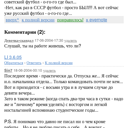
советский футбол - о-го-го где был...
-Нет, как раз в СССР футбол - просто БЫЛ!!! А вот сейчас
уже русский футбол - о-го-го где...
вверх^
к полной версии
понравилось!
в evernote
Комментарии (2):
17-06-2004-17:30
удалить
Девочка-скандал
Слушай, ты на работе живешь, что ли?
LI 3.6.05
Обратиться
-
Ответить
-
К полной версии
18-06-2004-00:10
удалить
Sin7
Последнее время - практически да. Отпуска же... Я сейчас
и.о. начальника отдела... Только командовать почти не кем...
Вот и приходится - с восьми утра и в лучшем случае до
девяти вечера...
Зато в таком режиме (когда спать два-три часа в сутки - надо
же и "личному" время уделять) с восторгом и легкой
ностальгиней вспоминаю студентческие годы...
P.S. Я понимаю что давно не писал ни о чем кроме
работы... Но я не люблю писать о себе... А вокруг -