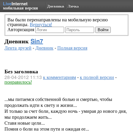
Live
Internet
Дневники
Личка
мобильная версия
Вы были перенаправлены на мобильную версию
страницы.
Вернуться!
Авторизация
Дневник
Sin7
Лента друзей
-
Дневник
-
Полная версия
Без заголовка
28-04-2012 11:13
к комментариям
-
к полной версии
-
понравилось!
...мы питаемся собственной болью и смертью, чтобы
продолжать идти к свету и жизни...
И только за счет боли, каждую ночь - умирая до нового дня,
мы продолжаем жить...
Ставя новые цели...
Помня о боли на этом пути и ожидая ее...