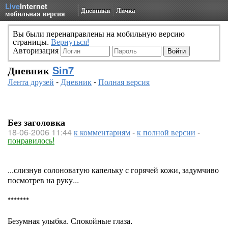
Live
Internet
Дневники
Личка
мобильная версия
Вы были перенаправлены на мобильную версию
страницы.
Вернуться!
Авторизация
Дневник
Sin7
Лента друзей
-
Дневник
-
Полная версия
Без заголовка
18-06-2006 11:44
к комментариям
-
к полной версии
-
понравилось!
...слизнув солоноватую капельку с горячей кожи, задумчиво
посмотрев на руку...
*******
Безумная улыбка. Спокойные глаза.