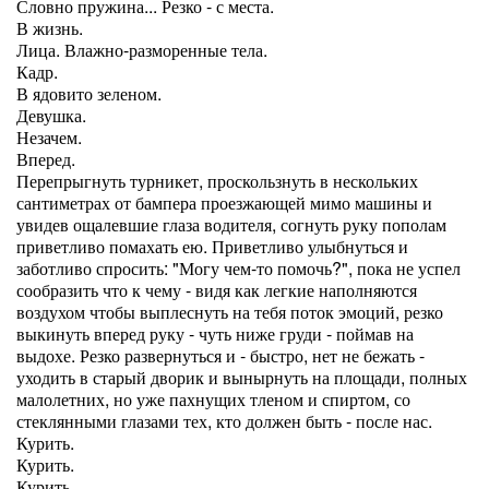
Словно пружина... Резко - с места.
В жизнь.
Лица. Влажно-разморенные тела.
Кадр.
В ядовито зеленом.
Девушка.
Незачем.
Вперед.
Перепрыгнуть турникет, проскользнуть в нескольких
сантиметрах от бампера проезжающей мимо машины и
увидев ощалевшие глаза водителя, согнуть руку пополам
приветливо помахать ею. Приветливо улыбнуться и
заботливо спросить: "Могу чем-то помочь?", пока не успел
сообразить что к чему - видя как легкие наполняются
воздухом чтобы выплеснуть на тебя поток эмоций, резко
выкинуть вперед руку - чуть ниже груди - поймав на
выдохе. Резко развернуться и - быстро, нет не бежать -
уходить в старый дворик и вынырнуть на площади, полных
малолетних, но уже пахнущих тленом и спиртом, со
стеклянными глазами тех, кто должен быть - после нас.
Курить.
Курить.
Курить.