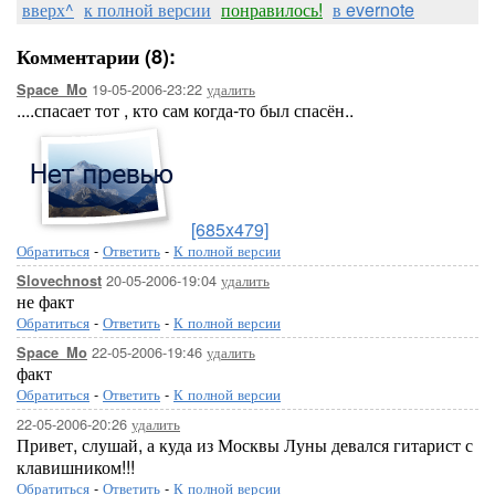
вверх^
к полной версии
понравилось!
в evernote
Комментарии (8):
19-05-2006-23:22
удалить
Space_Mo
....спасает тот , кто сам когда-то был спасён..
[685x479]
Обратиться
-
Ответить
-
К полной версии
20-05-2006-19:04
удалить
Slovechnost
не факт
Обратиться
-
Ответить
-
К полной версии
22-05-2006-19:46
удалить
Space_Mo
факт
Обратиться
-
Ответить
-
К полной версии
22-05-2006-20:26
удалить
Привет, слушай, а куда из Москвы Луны девался гитарист с
клавишником!!!
Обратиться
-
Ответить
-
К полной версии