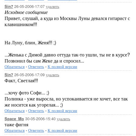
26-05-2006-17:07
удалить
Sin7
Исходное сообщение
Привет, слушай, а куда из Москвы Луны девался гитарист с
клавишником!!!
На Луну, блин, Женя!!! ;)
...Женька с Димой давно оттуда так-то ушли, ты не в курсе?
Позвонил бы сам Жеке да и спросил...
Обратиться
-
Ответить
-
К полной версии
26-05-2006-17:09
удалить
Sin7
Факт, Светлая!!!
...хочу фото Софи... ;)
Полинка - уже выросла, но успокаивается не хочет, все так
же носится как угорелая... ;)
Обратиться
-
Ответить
-
К полной версии
30-05-2006-15:40
удалить
Space_Mo
таже фигня
Обратиться
-
Ответить
-
К полной версии