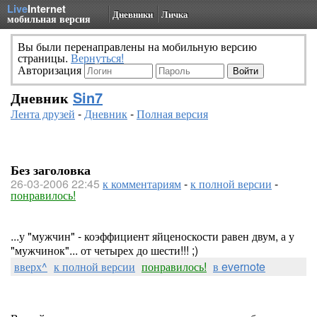
Live
Internet
Дневники
Личка
мобильная версия
Вы были перенаправлены на мобильную версию
страницы.
Вернуться!
Авторизация
Дневник
Sin7
Лента друзей
-
Дневник
-
Полная версия
Без заголовка
26-03-2006 22:45
к комментариям
-
к полной версии
-
понравилось!
...у "мужчин" - коэффициент яйценоскости равен двум, а у
"мужчинок"... от четырех до шести!!! ;)
вверх^
к полной версии
понравилось!
в evernote