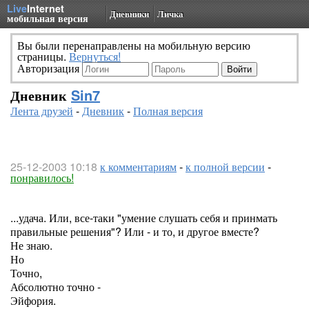
Live
Internet
Дневники
Личка
мобильная версия
Вы были перенаправлены на мобильную версию
страницы.
Вернуться!
Авторизация
Дневник
Sin7
Лента друзей
-
Дневник
-
Полная версия
25-12-2003 10:18
к комментариям
-
к полной версии
-
понравилось!
...удача. Или, все-таки "умение слушать себя и принмать
правильные решения"? Или - и то, и другое вместе?
Не знаю.
Но
Точно,
Абсолютно точно -
Эйфория.