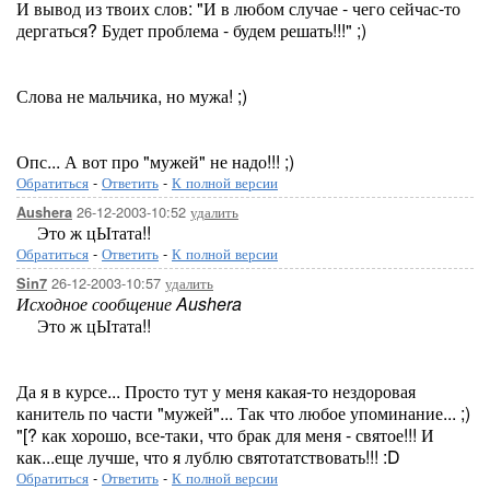
И вывод из твоих слов: "И в любом случае - чего сейчас-то
дергаться? Будет проблема - будем решать!!!" ;)
Слова не мальчика, но мужа! ;)
Опс... А вот про "мужей" не надо!!! ;)
Обратиться
-
Ответить
-
К полной версии
26-12-2003-10:52
удалить
Aushera
Это ж цЫтата!!
Обратиться
-
Ответить
-
К полной версии
26-12-2003-10:57
удалить
Sin7
Исходное сообщение Aushera
Это ж цЫтата!!
Да я в курсе... Просто тут у меня какая-то нездоровая
канитель по части "мужей"... Так что любое упоминание... ;)
"[? как хорошо, все-таки, что брак для меня - святое!!! И
как...еще лучше, что я лублю святотатствовать!!! :D
Обратиться
-
Ответить
-
К полной версии