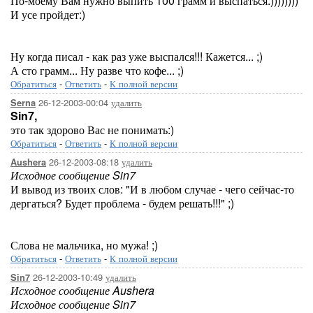
По-моему Вам нужно выпить 100 грамм и выспаться:))))))))
И усе пройдет:)
Ну когда писал - как раз уже выспался!!! Кажется... ;)
А сто грамм... Ну разве что кофе... ;)
Обратиться
-
Ответить
-
К полной версии
26-12-2003-00:04
удалить
Serna
Sin7,
это так здорово Вас не понимать:)
Обратиться
-
Ответить
-
К полной версии
26-12-2003-08:18
удалить
Aushera
Исходное сообщение Sin7
И вывод из твоих слов: "И в любом случае - чего сейчас-то
дергаться? Будет проблема - будем решать!!!" ;)
Слова не мальчика, но мужа! ;)
Обратиться
-
Ответить
-
К полной версии
26-12-2003-10:49
удалить
Sin7
Исходное сообщение Aushera
Исходное сообщение Sin7