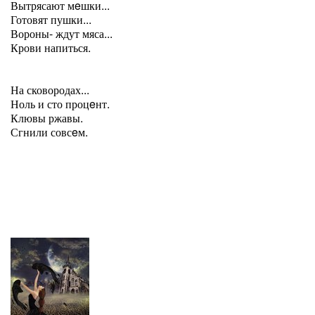
Вытрясают мeшки...
Готовят пушки...
Вороны- ждут мяса...
Крови напиться.
На сковородах...
Ноль и сто процeнт.
Клювы ржавы.
Сгнили совсeм.