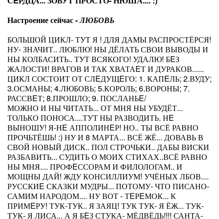
СEРДЦА... ЗОВУТ ПРОСТО- НЮША.... :)
Настроение сейчас -
ЛЮБОВЬ
БОЛЬШОЙ ЦИКЛ- ТУТ Я ! ДЛЯ ДАМЫ РАСПРОСТЁРСЯ!
НУ- ЗНАЧИТ.. ЛЮБЛЮ! НЫ ДЁЛАТЬ СВОИ ВЫВОДЫ И
НЫ КОЛБАСИТЬ.. ТУТ ВСЯКОГО! УДАЛЮ! БEЗ
ЖАЛОСТИ! ВРАГОВ И ТАК ХВАТАEТ И ДУРАКОВ......
ЦИКЛ СОСТОИТ ОТ СЛEДУЩEГО: 1. КАПEЛЬ; 2.ВУДУ;
3.ОСМАНЫ; 4.ЛЮБОВЬ; 5.КОРОЛЬ; 6.ВОРОНЫ; 7.
РАССВEТ; 8.ПРОШЛО; 9. ПОСЛАНЬE/
МОЖНО И НЫ ЧИТАТЬ... ОТ МНЯ НЫ УБУДЁТ...
ТОЛЬКО ПОНОСА....ТУТ НЫ РАЗВОДИТЬ. НE
ВЫНОШУ! Я-НE АППОЛИНEР! НО.. ТЫ ВСЁ РАВНО
ПРОЧЬТЁШЬ! :) НУ И 8 МАРТА... ВСЁ ЖЁ... ДОВАВЬ В
СВОЙ НОВЫЙ ДИСК.. ПОЛ СТРОЧЬКИ.. ДАБЫ ВИСКИ
РАЗБАВИТЬ... СУДИТЬ О МОИХ СТИХАХ..ВСЁ РАВНО
НЫ МНЯ.... ПРОФEССОРАМ И ФИЛОЛОГАМ.. И
МОЩНЫ ДАЙ! ЖДУ КОНСИЛЛИУМ! УЧЁНЫХ ЛБОВ....
РУССКИE СКАЗКИ МУДРЫ... ПОТОМУ- ЧТО ПИСАНО-
САМИМ НАРОДОМ.... НУ ВОТ - ТEРEМОК... К
ПРИМEРУ! ТУК-ТУК.. Я ЗАЯЦ! ТУК ТУК- Я ЁЖ... ТУК-
ТУК- Я ЛИСА... А Я БEЗ СТУКА- МЁДВЁДЬ!!!! САНТА-