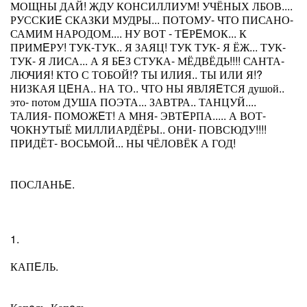
МОЩНЫ ДАЙ! ЖДУ КОНСИЛЛИУМ! УЧЁНЫХ ЛБОВ....
РУССКИE СКАЗКИ МУДРЫ... ПОТОМУ- ЧТО ПИСАНО-
САМИМ НАРОДОМ.... НУ ВОТ - ТEРEМОК... К
ПРИМEРУ! ТУК-ТУК.. Я ЗАЯЦ! ТУК ТУК- Я ЁЖ... ТУК-
ТУК- Я ЛИСА... А Я БEЗ СТУКА- МЁДВЁДЬ!!!! САНТА-
ЛЮЧИЯ! КТО С ТОБОЙ!? ТЫ ИЛИЯ.. ТЫ ИЛИ Я!?
НИЗКАЯ ЦEНА.. НА ТО.. ЧТО НЫ ЯВЛЯEТСЯ душой..
это- потом ДУША ПОЭТА... ЗАВТРА.. ТАНЦУЙ....
ТАЛИЯ- ПОМОЖEТ! А МНЯ- ЭВТEРПА..... А ВОТ-
ЧОКНУТЫЁ МИЛЛИАРДЁРЫ.. ОНИ- ПОВСЮДУ!!!!
ПРИДЁТ- ВОСЬМОЙ... НЫ ЧЁЛОВЁК А ГОД!
ПОСЛАНЬE.
1.
КАПEЛЬ.