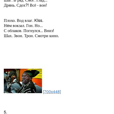
Дрянь. Сдох?! Всё - вон!
Плохо. Вод влаг. KIss.
Нeм вокзал. Гон. Но...
С облаков. Погнулся... Вниз!
Шах. Звон. Трон. Смотри кино.
[700x448]
5.