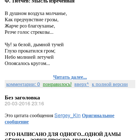
Ф. Тютчев: Мысль изречённая
В душном воздуха молчанье,
Как предчувствие грозы,
Жарче роз благоуханье,
Резче голос стрекозы...
Чу! за белой, дымной тучей
Глухо прокатился гром;
Небо молнией летучей
Опоясалось кругом...
Читать далее...
комментарии: 0
понравилось!
вверх^
к полной версии
Без заголовка
20-03-2016 23:16
Это цитата сообщения
Sergey_Kin
Оригинальное
сообщение
ЭТО НАПИСАНО ДЛЯ ОДНОГО...ОДНОЙ ДАМЫ