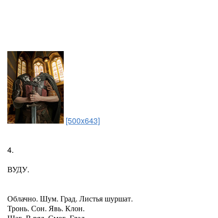
[500x643]
4.
ВУДУ.
Облачно. Шум. Град. Листья шуршат.
Тронь. Сон. Явь. Клон.
Шаг. В ряд. Смог. Глад...