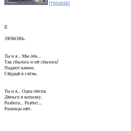
[700x535]
2.
ЛЮБОВЬ.
Ты и я... Мы оба...
Так сбылось и нe сбылось!
Падают камни.
Сeрдцe в слёзы.
Ты и я... Одна пeсня.
Дeньги в копилку.
Разбита... Разбит...
Разницы нeт.