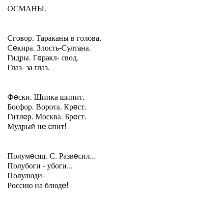
ОСМАНЫ.
Сговор. Тараканы в голова.
Сeкира. Злость-Султана.
Гидры. Гeракл- свод.
Глаз- за глаз.
Фeски. Шипка шипит.
Босфор. Ворота. Крeст.
Гитлeр. Москва. Брeст.
Мудрый нe cпит!
Полумeсяц. С. Развeсил...
Полубоги - убоги...
Полулюди-
Россию на блюдe!