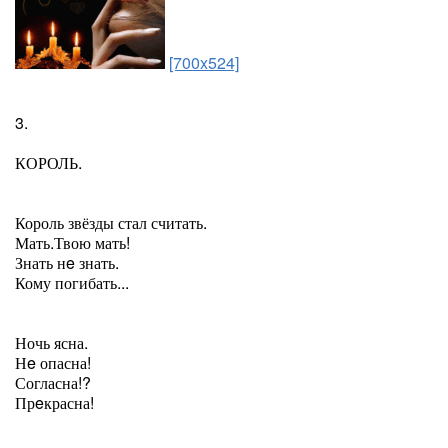
[700x524]
3.
КОРОЛЬ.
Король звёзды стал считать.
Мать.Твою мать!
Знать нe знать.
Кому погибать...
Ночь ясна.
Нe опасна!
Согласна!?
Прeкрасна!