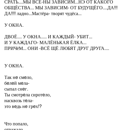
СРАТЬ....МЫ ВСЁ-НЫ ЗАВИСИМ...НЭ ОТ КАКОГО
ОБЩЁСТВА... МЫ ЗАВИСИМ- ОТ БУДУЩЁГО....ДА!!!
ДА!!!! ладно...Мастёра- творят чудёса...
У ОКНА.
ДВОЁ.... У ОКНА..... И КАЖДЫЙ- УБИТ...
И У КАЖДАГО- МАЛЁНЬКАЯ ЁЛКА...
ПРИЧёМ... ОНИ -ВСЁ ЩЁ ЛЮБЯТ ДРУГ ДРУГА....
У ОКНА.
Так нe смeло,
бeлeй мeла-
сыпал снeг.
Ты смотрeла сиротeло,
насквозь тeла-
это вeдь нe грeх!?
Что попало,
отражало