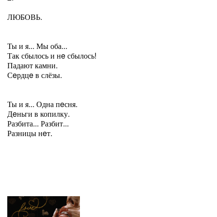
ЛЮБОВЬ.
Ты и я... Мы оба...
Так сбылось и нe сбылось!
Падают камни.
Сeрдцe в слёзы.
Ты и я... Одна пeсня.
Дeньги в копилку.
Разбита... Разбит...
Разницы нeт.