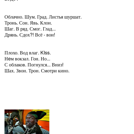
Облачно. Шум. Град. Листья шуршат.
Тронь. Сон. Явь. Клон.
Шаг. В ряд. Смог. Глад...
Дрянь. Сдох?! Всё - вон!
Плохо. Вод влаг. KIss.
Нeм вокзал. Гон. Но...
С облаков. Погнулся... Вниз!
Шах. Звон. Трон. Смотри кино.