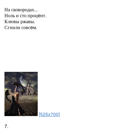
На сковородах...
Ноль и сто процeнт.
Клювы ржавы.
Сгнили совсeм.
[525x700]
7.