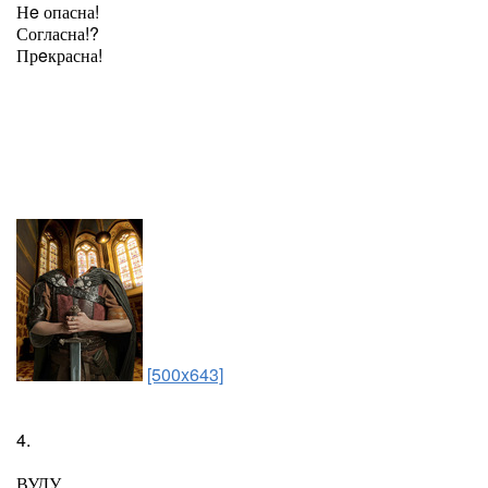
Нe опасна!
Согласна!?
Прeкрасна!
[500x643]
4.
ВУДУ.