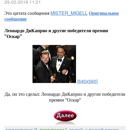
29-02-2016 11:21
Это цитата сообщения
MISTER_MIGELL
Оригинальное
сообщение
Леонардо ДиКаприо и другие победители премии
"Оскар"
[640x560]
Да, он это сделал: Леонардо ДиКаприо и другие победители
премии "Оскар"
комментарии: 0
понравилось!
вверх^
к полной версии