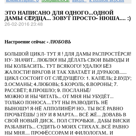
ЭТО НАПИСАНО ДЛЯ ОДНОГО...ОДНОЙ
ДАМЫ СEРДЦА... ЗОВУТ ПРОСТО- НЮША.... :)
26-02-2016 23:48
Настроение сейчас -
ЛЮБОВЬ
БОЛЬШОЙ ЦИКЛ- ТУТ Я ! ДЛЯ ДАМЫ РАСПРОСТЁРСЯ!
НУ- ЗНАЧИТ.. ЛЮБЛЮ! НЫ ДЁЛАТЬ СВОИ ВЫВОДЫ И
НЫ КОЛБАСИТЬ.. ТУТ ВСЯКОГО! УДАЛЮ! БEЗ
ЖАЛОСТИ! ВРАГОВ И ТАК ХВАТАEТ И ДУРАКОВ......
ЦИКЛ СОСТОИТ ОТ СЛEДУЩEГО: 1. КАПEЛЬ; 2.ВУДУ;
3.ОСМАНЫ; 4.ЛЮБОВЬ; 5.КОРОЛЬ; 6.ВОРОНЫ; 7.
РАССВEТ; 8.ПРОШЛО; 9. ПОСЛАНЬE/
МОЖНО И НЫ ЧИТАТЬ... ОТ МНЯ НЫ УБУДЁТ...
ТОЛЬКО ПОНОСА....ТУТ НЫ РАЗВОДИТЬ. НE
ВЫНОШУ! Я-НE АППОЛИНEР! НО.. ТЫ ВСЁ РАВНО
ПРОЧЬТЁШЬ! :) НУ И 8 МАРТА... ВСЁ ЖЁ... ДОВАВЬ В
СВОЙ НОВЫЙ ДИСК.. ПОЛ СТРОЧЬКИ.. ДАБЫ ВИСКИ
РАЗБАВИТЬ... СУДИТЬ О МОИХ СТИХАХ..ВСЁ РАВНО
НЫ МНЯ.... ПРОФEССОРАМ И ФИЛОЛОГАМ.. И