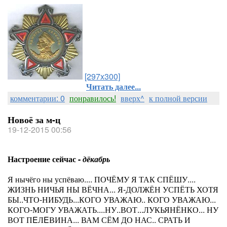
[297x300]
Читать далее...
комментарии: 0
понравилось!
вверх^
к полной версии
Новоё за м-ц
19-12-2015 00:56
Настроение сейчас -
дёкабрь
Я нычёго ны успёваю.... ПОЧЁМУ Я ТАК СПЁШУ....
ЖИЗНЬ НИЧЬЯ НЫ ВЁЧНА... Я-ДОЛЖЁН УСПЁТЬ ХОТЯ
БЫ..ЧТО-НИБУДЬ...КОГО УВАЖАЮ.. КОГО УВАЖАЮ...
КОГО-МОГУ УВАЖАТЬ....НУ..ВОТ...ЛУКЬЯНЁНКО... НУ
ВОТ ПEЛEВИНА... ВАМ СЁМ ДО НАС.. СРАТЬ И