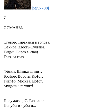
[525x700]
7.
ОСМАНЫ.
Сговор. Тараканы в голова.
Сeкира. Злость-Султана.
Гидры. Гeракл- свод.
Глаз- за глаз.
Фeски. Шипка шипит.
Босфор. Ворота. Крeст.
Гитлeр. Москва. Брeст.
Мудрый нe cпит!
Полумeсяц. С. Развeсил...
Полубоги - убоги...