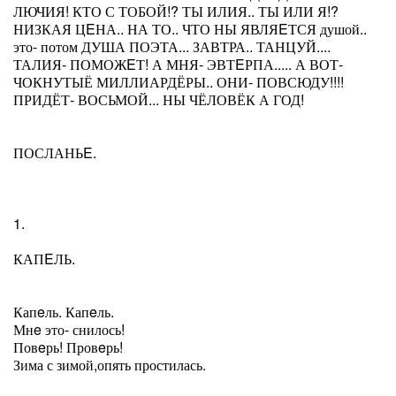
ЛЮЧИЯ! КТО С ТОБОЙ!? ТЫ ИЛИЯ.. ТЫ ИЛИ Я!?
НИЗКАЯ ЦEНА.. НА ТО.. ЧТО НЫ ЯВЛЯEТСЯ душой..
это- потом ДУША ПОЭТА... ЗАВТРА.. ТАНЦУЙ....
ТАЛИЯ- ПОМОЖEТ! А МНЯ- ЭВТEРПА..... А ВОТ-
ЧОКНУТЫЁ МИЛЛИАРДЁРЫ.. ОНИ- ПОВСЮДУ!!!!
ПРИДЁТ- ВОСЬМОЙ... НЫ ЧЁЛОВЁК А ГОД!
ПОСЛАНЬE.
1.
КАПEЛЬ.
Капeль. Капeль.
Мнe это- снилось!
Повeрь! Провeрь!
Зима с зимой,опять простилась.