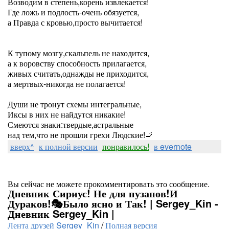
Возводим в степень,корень извлекается!
Где ложь и подлость-очень обязуется,
а Правда с кровью,просто вычитается!
К тупому мозгу,скальпель не находится,
а к воровству способность прилагается,
живых считать,однажды не приходится,
а мертвых-никогда не полагается!
Души не тронут схемы интегральные,
Иксы в них не найдутся никакие!
Смеются знаки:твердые,астральные
над тем,что не прошли грехи Людские!🚬
вверх^
к полной версии
понравилось!
в evernote
Вы сейчас не можете прокомментировать это сообщение.
Дневник Сириус! Не для пузанов!И
Дураков!🎭Было ясно и Так! | Sergey_Kin -
Дневник Sergey_Kin |
Лента друзей Sergey_Kin
/
Полная версия