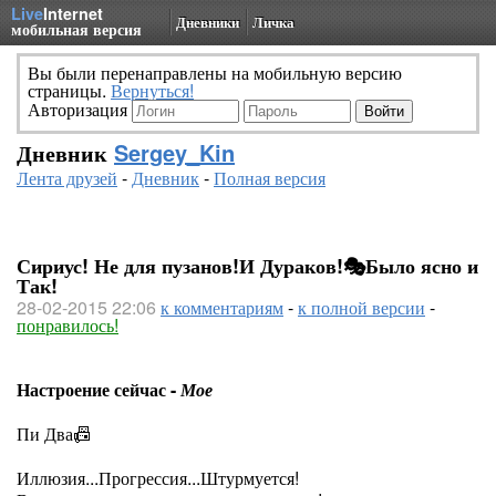
Live
Internet
Дневники
Личка
мобильная версия
Вы были перенаправлены на мобильную версию
страницы.
Вернуться!
Авторизация
Дневник
Sergey_Kin
Лента друзей
-
Дневник
-
Полная версия
Сириус! Не для пузанов!И Дураков!🎭Было ясно и
Так!
28-02-2015 22:06
к комментариям
-
к полной версии
-
понравилось!
Настроение сейчас -
Мое
Пи Два📠
Иллюзия...Прогрессия...Штурмуется!