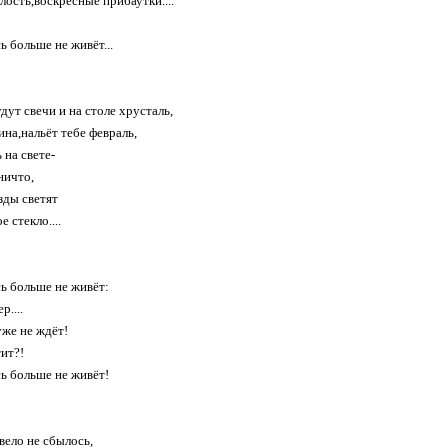
лость,воскресные прибаутки....
ь больше не живёт...
дут свечи и на столе хрусталь,
ина,нальёт тебе февраль,
 на свете-
ничто,
зды светят
е стекло....
ь больше не живёт:
р....
уже не ждёт!
тит?!
ь больше не живёт!
вело не сбылось,