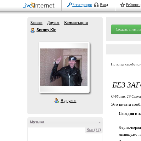
Регистрация
Вход
Рейтинги
Записи
Друзья
Комментарии
Создать дневник
Sergey Kin
Но когда серебристые 
БЕЗ ЗА
Суббота, 29 Сентя
В друзья
Это цитата соо
Сегодня и з
Музыка
-
Лерик-ворв
Все (77)
напишу,но про