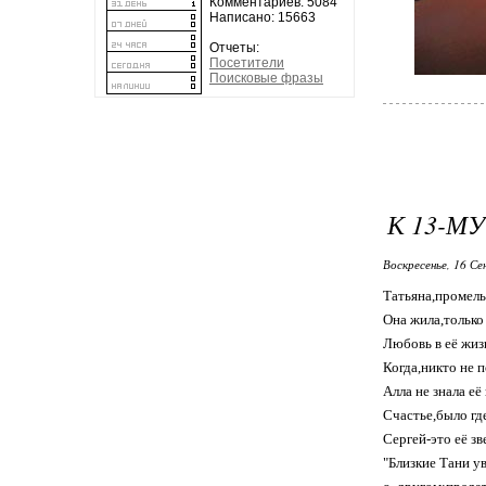
Комментариев: 5084
Написано: 15663
Отчеты:
Посетители
Поисковые фразы
К 13-М
Воскресенье, 16 Се
Татьяна,промельк
Она жила,только
Любовь в её жиз
Когда,никто не п
Алла не знала её
Счастье,было где
Сергей-это её зве
"Близкие Тани у