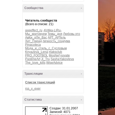
Сообщества
-
Читатель сообществ
(Всего в списке: 21)
axeeffect_ru
-Kritika-LiRu-
Мы_критикуем
Темы_дня
Любовь-это
АвКи_дЛя_Вас
АРТ_АРТель
Хит_Парад
личность_социума
Pinacoteca
Мода_и_стиль_с_Сусловым
Knyazeva_Lena
maksclub
PRO_FOOTBOL
MosNef
novate
PastimeArt
Ji_Tru
SashaYakovleva
The_love_kills
WiseAdvice
Трансляции
-
Список трансляций
rss_v_exer
Статистика
-
Создан: 31.01.2007
Записей: 4071