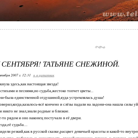
У СЕНТЯБРЯ! ТАТЬЯНЕ СНЕЖИНОЙ.
нтября 2007 г. 12:31
+ в цитатник
нула здесь,как настоящая звезда!
 стихами и песнями,но судьба,жестоко топчет цветы...
ни-была единственной отдушиной,куда устремлялась душа!
оверил,когда,казалось-всё кончено и слёзы падали на ладони-она нашла силы у
 и никто не знал,знали родные и близкие.
-то рядом и оно наконец постучало в её двери.
зда,её судьба....
видели резкий,как в русской сказке,расцвет девичьей красоты и какой-то внут