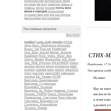
издательства
интересные люди
история
металл
новеллы
певцы и
певицы
песни
поэзия
поэты всех
веков и народов
психология
путеществия
рнб
рок
рок-группы
философия
фотография
Постоянные читатели
-
Все (424)
HoBBuT
Lena_CoN
slipm0n
ASSuk
Algre
Alina_Strellnikova
Aljonuska
Buvay_Sar
Feel-me
FindMyself
God_felon
JazzArt
Mamin_dnevnik
СТИХ-М
NadejdaS
Rock_Video_Music_Box
Sanny_Martini
Shadow3dx
Sofi_Rose
Sue_RnB_Princess
VALKOINEN
Vsiaco
Понедельник, 17 Се
angreal
anngol
avrom
emmainna
fobbi
jcnhjeirj
justvitek
ketsy
larbich
olika2010
Это цитата соо
r5gor
real-lady
vados2384
volkovagp
volodya
Ёж_Ужович
АСИР
На закат.
Виктория_Брюховецкая
Виктория_Стучинская
ВладимЕр_Козинов
Иду на закат
Мадлена_де_Робен
Новинки_Сезона
как век не б
Ночная_ТАЙНА
Ольга_Прохорова
Прекрасная_Светлана
ПростоБелка
и лужи оско
Светлана_Владивосток
Сосипатр_Изрыгайлов
я,должен усп
Татьяна_Агеева