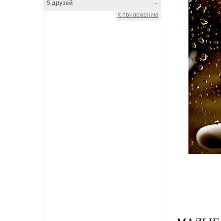
5 друзей
-
К приложению
Knyazeva_Lena
Main herz
Lena_CoN
Frau Rock
VALKOINEN