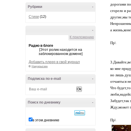
дорогами по
Рубрики
-
сгорело и ра
Стихи
(12)
другие,мы т
Непрошенные
а жизнь,кон
-
К приложению
Пр\
Радио в блоге
[Этот ролик находится на
заблокированном домене]
Добавить плеер в свой журнал
3.Давайте,ве
©
Накукрыскин
ко мне приду
но лишь душ
Подписка по e-mail
-
отчаяться не
Что будет,то
люби,надейс
Забудет,так 
Поиск по дневнику
-
Жду,может п
Пр\
в этом дневнике