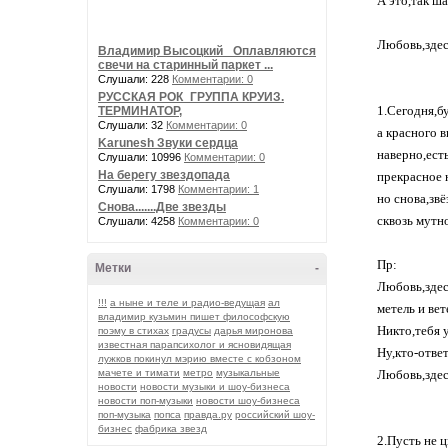
А это,так ша
Любовь,здес
Владимир Высоцкий_ Оплавляются
свечи на старинный паркет ...
Слушали: 228
Комментарии: 0
РУССКАЯ РОК_ГРУППА КРУИЗ.
1.Сегодня,бу
ТЕРМИНАТОР,
Слушали: 32
Комментарии: 0
а красного в
Karunesh Звуки сердца
наверно,есть
Слушали: 10996
Комментарии: 0
На берегу звездопада
прекрасное 
Слушали: 1798
Комментарии: 1
но снова,звё
Снова.......Две звезды
сквозь мутно
Слушали: 4258
Комментарии: 0
Пр:
Метки
-
Любовь,здес
!!!
а ныне и теле и радио-ведущая
ал
метель и вете
владимир кузьмин пишет философскую
Никто,тебя 
поэму в стихах
градусы
дарья миронова
известная парапсихолог и ясновидящая
Ну,кто-отве
лужков покинул мэрию вместе с кобзоном
мачете и тимати
метро
музыкальные
Любовь,здес
новости
новости музыки и шоу-бизнеса
новости поп-музыки
новости шоу-бизнеса
поп-музыка
попса
правда.ру
российский шоу-
бизнес
фабрика звезд
2.Пусть не ц