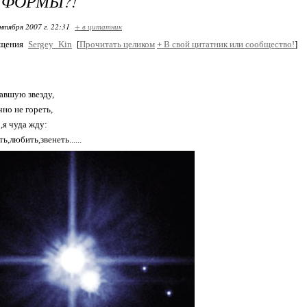
 ФОРМЫ?!
нтября 2007 г. 22:31
+ в цитатник
бщения
Sergey_Kin
[
Прочитать целиком
+
В свой цитатник или сообщество!
]
авшую звезду,
чно не гореть,
,я чуда жду:
от
ь,любить,звенеть......