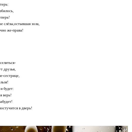
терь:
збилось,
еперь!
 слёзы,остывшая зола,
ечно же-права!
селиться-
т друзья,
е-сестрице,
льзя!
 и будет:
я верь!
забудет!
остучится в дверь!