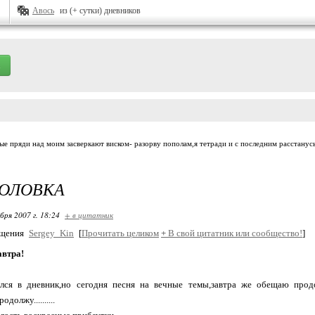
Авось
из (+ сутки) дневников
пряди над моим засверкают виском- разорву пополам,я тетради и с последним расстанусь стихом............
ГОЛОВКА
бря 2007 г. 18:24
+ в цитатник
бщения
Sergey_Kin
[
Прочитать целиком
+
В свой цитатник или сообщество!
]
автра!
ался в дневник,но сегодня песня на вечные темы,завтра же обещаю про
должу..........