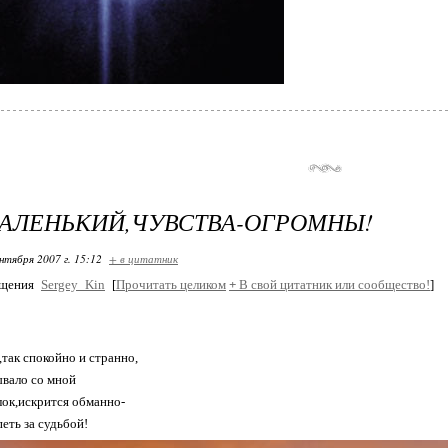
АЛЕНЬКИЙ,ЧУВСТВА-ОГРОМНЫ!
нтября 2007 г. 15:12
+ в цитатник
бщения
Sergey_Kin
[
Прочитать целиком
+
В свой цитатник или сообщество!
]
,так спокойно и странно,
ывало со мной
лок,искрится обманно-
еть за судьбой!