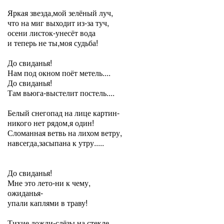
Яркая звезда,мой зелёный луч,
что на миг выходит из-за туч,
осени листок-унесёт вода
и теперь не ты,моя судьба!
До свиданья!
Нам под окном поёт метель....
До свиданья!
Там вьюга-выстелит постель....
Белый снегопад на лице картин-
никого нет рядом,я один!
Сломанная ветвь на лихом ветру,
навсегда,засыпана к утру.....
До свиданья!
Мне это лето-ни к чему,
ожиданья-
упали каплями в траву!
Тихие дожди-слёзы на стекле,