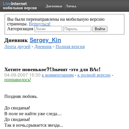
Live
Internet
Дневники
Личка
мобильная версия
Вы были перенаправлены на мобильную версию
страницы.
Вернуться!
Авторизация
Дневник
Sergey_Kin
Лента друзей
-
Дневник
-
Полная версия
Хотите новенькое?!Значит -это для ВАс!
04-09-2007 15:30
к комментариям
-
к полной версии
-
понравилось!
Поздняя любовь.
До свиданья!
В поле не найти уже следа....
До свиданья!
Так в ночь,срывается звезда...