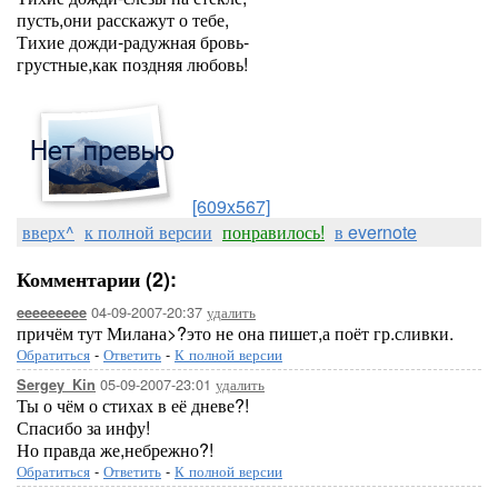
пусть,они расскажут о тебе,
Тихие дожди-радужная бровь-
грустные,как поздняя любовь!
[609x567]
вверх^
к полной версии
понравилось!
в evernote
Комментарии (2):
04-09-2007-20:37
удалить
eeeeeeeee
причём тут Милана>?это не она пишет,а поёт гр.сливки.
Обратиться
-
Ответить
-
К полной версии
05-09-2007-23:01
удалить
Sergey_Kin
Ты о чём о стихах в её дневе?!
Спасибо за инфу!
Но правда же,небрежно?!
Обратиться
-
Ответить
-
К полной версии