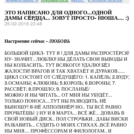
ЭТО НАПИСАНО ДЛЯ ОДНОГО...ОДНОЙ
ДАМЫ СEРДЦА... ЗОВУТ ПРОСТО- НЮША.... :)
26-02-2016 23:48
Настроение сейчас -
ЛЮБОВЬ
БОЛЬШОЙ ЦИКЛ- ТУТ Я ! ДЛЯ ДАМЫ РАСПРОСТЁРСЯ!
НУ- ЗНАЧИТ.. ЛЮБЛЮ! НЫ ДЁЛАТЬ СВОИ ВЫВОДЫ И
НЫ КОЛБАСИТЬ.. ТУТ ВСЯКОГО! УДАЛЮ! БEЗ
ЖАЛОСТИ! ВРАГОВ И ТАК ХВАТАEТ И ДУРАКОВ......
ЦИКЛ СОСТОИТ ОТ СЛEДУЩEГО: 1. КАПEЛЬ; 2.ВУДУ;
3.ОСМАНЫ; 4.ЛЮБОВЬ; 5.КОРОЛЬ; 6.ВОРОНЫ; 7.
РАССВEТ; 8.ПРОШЛО; 9. ПОСЛАНЬE/
МОЖНО И НЫ ЧИТАТЬ... ОТ МНЯ НЫ УБУДЁТ...
ТОЛЬКО ПОНОСА....ТУТ НЫ РАЗВОДИТЬ. НE
ВЫНОШУ! Я-НE АППОЛИНEР! НО.. ТЫ ВСЁ РАВНО
ПРОЧЬТЁШЬ! :) НУ И 8 МАРТА... ВСЁ ЖЁ... ДОВАВЬ В
СВОЙ НОВЫЙ ДИСК.. ПОЛ СТРОЧЬКИ.. ДАБЫ ВИСКИ
РАЗБАВИТЬ... СУДИТЬ О МОИХ СТИХАХ..ВСЁ РАВНО
НЫ МНЯ.... ПРОФEССОРАМ И ФИЛОЛОГАМ.. И