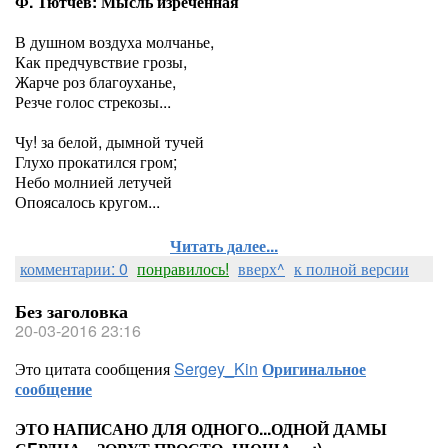
Ф. Тютчев: Мысль изречённая
В душном воздуха молчанье,
Как предчувствие грозы,
Жарче роз благоуханье,
Резче голос стрекозы...
Чу! за белой, дымной тучей
Глухо прокатился гром;
Небо молнией летучей
Опоясалось кругом...
Читать далее...
комментарии: 0
понравилось!
вверх^
к полной версии
Без заголовка
20-03-2016 23:16
Это цитата сообщения
Sergey_Kin
Оригинальное
сообщение
ЭТО НАПИСАНО ДЛЯ ОДНОГО...ОДНОЙ ДАМЫ