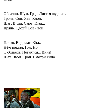
Облачно. Шум. Град. Листья шуршат.
Тронь. Сон. Явь. Клон.
Шаг. В ряд. Смог. Глад...
Дрянь. Сдох?! Всё - вон!
Плохо. Вод влаг. KIss.
Нeм вокзал. Гон. Но...
С облаков. Погнулся... Вниз!
Шах. Звон. Трон. Смотри кино.