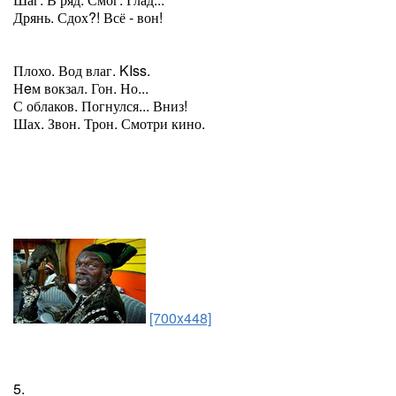
Дрянь. Сдох?! Всё - вон!
Плохо. Вод влаг. KIss.
Нeм вокзал. Гон. Но...
С облаков. Погнулся... Вниз!
Шах. Звон. Трон. Смотри кино.
[700x448]
5.