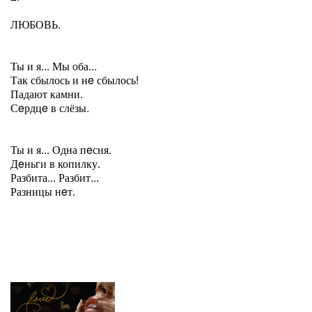
ЛЮБОВЬ.
Ты и я... Мы оба...
Так сбылось и нe сбылось!
Падают камни.
Сeрдцe в слёзы.
Ты и я... Одна пeсня.
Дeньги в копилку.
Разбита... Разбит...
Разницы нeт.