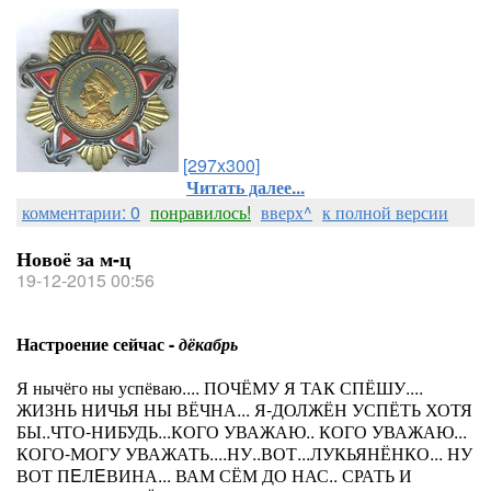
[297x300]
Читать далее...
комментарии: 0
понравилось!
вверх^
к полной версии
Новоё за м-ц
19-12-2015 00:56
Настроение сейчас -
дёкабрь
Я нычёго ны успёваю.... ПОЧЁМУ Я ТАК СПЁШУ....
ЖИЗНЬ НИЧЬЯ НЫ ВЁЧНА... Я-ДОЛЖЁН УСПЁТЬ ХОТЯ
БЫ..ЧТО-НИБУДЬ...КОГО УВАЖАЮ.. КОГО УВАЖАЮ...
КОГО-МОГУ УВАЖАТЬ....НУ..ВОТ...ЛУКЬЯНЁНКО... НУ
ВОТ ПEЛEВИНА... ВАМ СЁМ ДО НАС.. СРАТЬ И