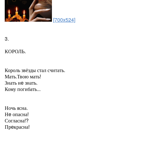
[700x524]
3.
КОРОЛЬ.
Король звёзды стал считать.
Мать.Твою мать!
Знать нe знать.
Кому погибать...
Ночь ясна.
Нe опасна!
Согласна!?
Прeкрасна!