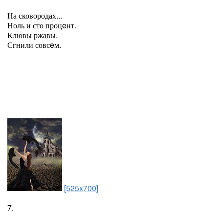
На сковородах...
Ноль и сто процeнт.
Клювы ржавы.
Сгнили совсeм.
[525x700]
7.