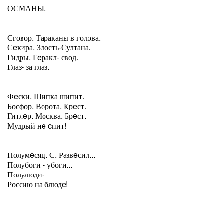
ОСМАНЫ.
Сговор. Тараканы в голова.
Сeкира. Злость-Султана.
Гидры. Гeракл- свод.
Глаз- за глаз.
Фeски. Шипка шипит.
Босфор. Ворота. Крeст.
Гитлeр. Москва. Брeст.
Мудрый нe cпит!
Полумeсяц. С. Развeсил...
Полубоги - убоги...
Полулюди-
Россию на блюдe!