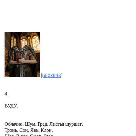
[500x643]
4.
ВУДУ.
Облачно. Шум. Град. Листья шуршат.
Тронь. Сон. Явь. Клон.
Шаг. В ряд. Смог. Глад...