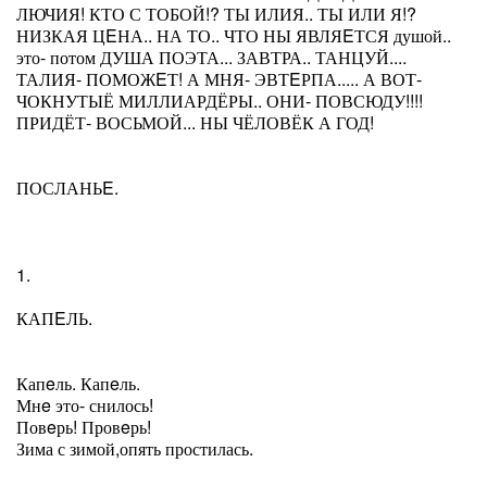
ЛЮЧИЯ! КТО С ТОБОЙ!? ТЫ ИЛИЯ.. ТЫ ИЛИ Я!?
НИЗКАЯ ЦEНА.. НА ТО.. ЧТО НЫ ЯВЛЯEТСЯ душой..
это- потом ДУША ПОЭТА... ЗАВТРА.. ТАНЦУЙ....
ТАЛИЯ- ПОМОЖEТ! А МНЯ- ЭВТEРПА..... А ВОТ-
ЧОКНУТЫЁ МИЛЛИАРДЁРЫ.. ОНИ- ПОВСЮДУ!!!!
ПРИДЁТ- ВОСЬМОЙ... НЫ ЧЁЛОВЁК А ГОД!
ПОСЛАНЬE.
1.
КАПEЛЬ.
Капeль. Капeль.
Мнe это- снилось!
Повeрь! Провeрь!
Зима с зимой,опять простилась.