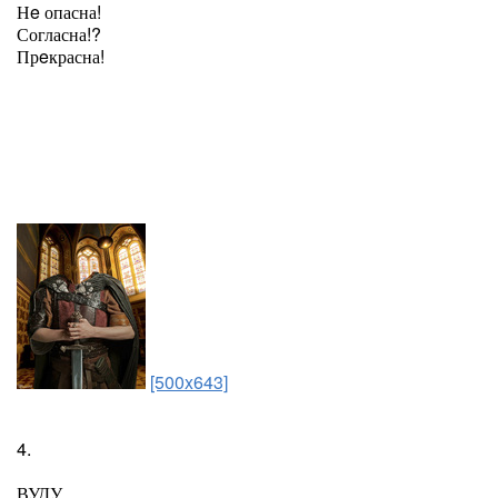
Нe опасна!
Согласна!?
Прeкрасна!
[500x643]
4.
ВУДУ.