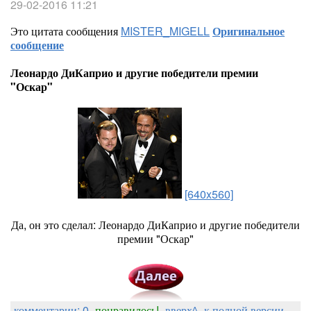
29-02-2016 11:21
Это цитата сообщения
MISTER_MIGELL
Оригинальное
сообщение
Леонардо ДиКаприо и другие победители премии
"Оскар"
[640x560]
Да, он это сделал: Леонардо ДиКаприо и другие победители
премии "Оскар"
комментарии: 0
понравилось!
вверх^
к полной версии