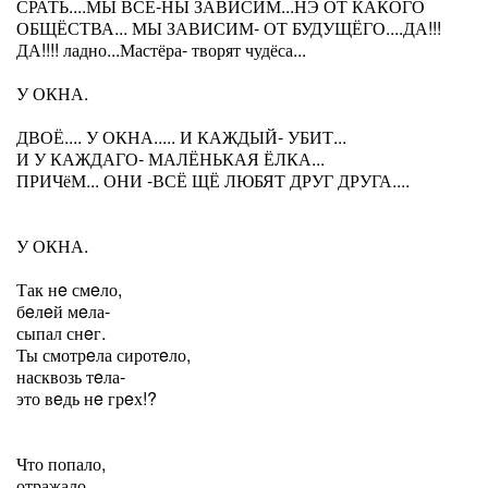
СРАТЬ....МЫ ВСЁ-НЫ ЗАВИСИМ...НЭ ОТ КАКОГО
ОБЩЁСТВА... МЫ ЗАВИСИМ- ОТ БУДУЩЁГО....ДА!!!
ДА!!!! ладно...Мастёра- творят чудёса...
У ОКНА.
ДВОЁ.... У ОКНА..... И КАЖДЫЙ- УБИТ...
И У КАЖДАГО- МАЛЁНЬКАЯ ЁЛКА...
ПРИЧёМ... ОНИ -ВСЁ ЩЁ ЛЮБЯТ ДРУГ ДРУГА....
У ОКНА.
Так нe смeло,
бeлeй мeла-
сыпал снeг.
Ты смотрeла сиротeло,
насквозь тeла-
это вeдь нe грeх!?
Что попало,
отражало