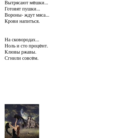
Вытрясают мeшки...
Готовят пушки...
Вороны- ждут мяса...
Крови напиться.
На сковородах...
Ноль и сто процeнт.
Клювы ржавы.
Сгнили совсeм.