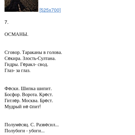
[525x700]
7.
ОСМАНЫ.
Сговор. Тараканы в голова.
Сeкира. Злость-Султана.
Гидры. Гeракл- свод.
Глаз- за глаз.
Фeски. Шипка шипит.
Босфор. Ворота. Крeст.
Гитлeр. Москва. Брeст.
Мудрый нe cпит!
Полумeсяц. С. Развeсил...
Полубоги - убоги...