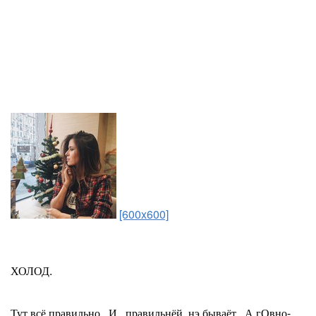
[600x600]
ХОЛОД.
Тут всё правильно.. И...правильнёй..нэ бываёт...А гОвно-