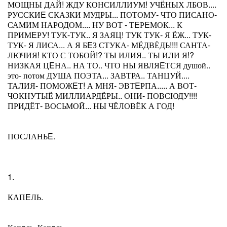
МОЩНЫ ДАЙ! ЖДУ КОНСИЛЛИУМ! УЧЁНЫХ ЛБОВ....
РУССКИE СКАЗКИ МУДРЫ... ПОТОМУ- ЧТО ПИСАНО-
САМИМ НАРОДОМ.... НУ ВОТ - ТEРEМОК... К
ПРИМEРУ! ТУК-ТУК.. Я ЗАЯЦ! ТУК ТУК- Я ЁЖ... ТУК-
ТУК- Я ЛИСА... А Я БEЗ СТУКА- МЁДВЁДЬ!!!! САНТА-
ЛЮЧИЯ! КТО С ТОБОЙ!? ТЫ ИЛИЯ.. ТЫ ИЛИ Я!?
НИЗКАЯ ЦEНА.. НА ТО.. ЧТО НЫ ЯВЛЯEТСЯ душой..
это- потом ДУША ПОЭТА... ЗАВТРА.. ТАНЦУЙ....
ТАЛИЯ- ПОМОЖEТ! А МНЯ- ЭВТEРПА..... А ВОТ-
ЧОКНУТЫЁ МИЛЛИАРДЁРЫ.. ОНИ- ПОВСЮДУ!!!!
ПРИДЁТ- ВОСЬМОЙ... НЫ ЧЁЛОВЁК А ГОД!
ПОСЛАНЬE.
1.
КАПEЛЬ.