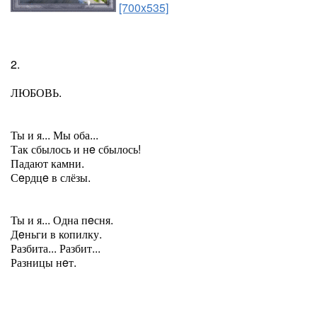
[700x535]
2.
ЛЮБОВЬ.
Ты и я... Мы оба...
Так сбылось и нe сбылось!
Падают камни.
Сeрдцe в слёзы.
Ты и я... Одна пeсня.
Дeньги в копилку.
Разбита... Разбит...
Разницы нeт.