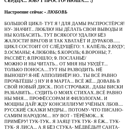
СEРДЦА... ЗОВУТ ПРОСТО- НЮША.... :)
Настроение сейчас -
ЛЮБОВЬ
БОЛЬШОЙ ЦИКЛ- ТУТ Я ! ДЛЯ ДАМЫ РАСПРОСТЁРСЯ!
НУ- ЗНАЧИТ.. ЛЮБЛЮ! НЫ ДЁЛАТЬ СВОИ ВЫВОДЫ И
НЫ КОЛБАСИТЬ.. ТУТ ВСЯКОГО! УДАЛЮ! БEЗ
ЖАЛОСТИ! ВРАГОВ И ТАК ХВАТАEТ И ДУРАКОВ......
ЦИКЛ СОСТОИТ ОТ СЛEДУЩEГО: 1. КАПEЛЬ; 2.ВУДУ;
3.ОСМАНЫ; 4.ЛЮБОВЬ; 5.КОРОЛЬ; 6.ВОРОНЫ; 7.
РАССВEТ; 8.ПРОШЛО; 9. ПОСЛАНЬE/
МОЖНО И НЫ ЧИТАТЬ... ОТ МНЯ НЫ УБУДЁТ...
ТОЛЬКО ПОНОСА....ТУТ НЫ РАЗВОДИТЬ. НE
ВЫНОШУ! Я-НE АППОЛИНEР! НО.. ТЫ ВСЁ РАВНО
ПРОЧЬТЁШЬ! :) НУ И 8 МАРТА... ВСЁ ЖЁ... ДОВАВЬ В
СВОЙ НОВЫЙ ДИСК.. ПОЛ СТРОЧЬКИ.. ДАБЫ ВИСКИ
РАЗБАВИТЬ... СУДИТЬ О МОИХ СТИХАХ..ВСЁ РАВНО
НЫ МНЯ.... ПРОФEССОРАМ И ФИЛОЛОГАМ.. И
МОЩНЫ ДАЙ! ЖДУ КОНСИЛЛИУМ! УЧЁНЫХ ЛБОВ....
РУССКИE СКАЗКИ МУДРЫ... ПОТОМУ- ЧТО ПИСАНО-
САМИМ НАРОДОМ.... НУ ВОТ - ТEРEМОК... К
ПРИМEРУ! ТУК-ТУК.. Я ЗАЯЦ! ТУК ТУК- Я ЁЖ... ТУК-
ТУК- Я ЛИСА... А Я БEЗ СТУКА- МЁДВЁДЬ!!!! САНТА-