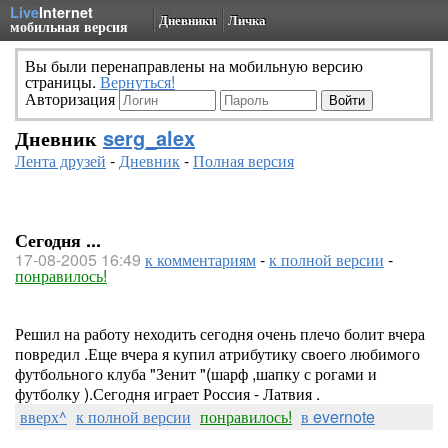
Live
Internet
Дневники
Личка
мобильная версия
Вы были перенаправлены на мобильную версию
страницы.
Вернуться!
Авторизация
Дневник
serg_alex
Лента друзей
-
Дневник
-
Полная версия
Сегодня ...
17-08-2005 16:49
к комментариям
-
к полной версии
-
понравилось!
Решил на работу неходить сегодня очень плечо болит вчера
повредил .Еще вчера я купил атрибутику своего любимого
футбольного клуба "Зенит "(шарф ,шапку с рогами и
футболку ).Сегодня играет Россия - Латвия .
вверх^
к полной версии
понравилось!
в evernote