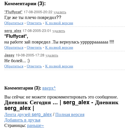
Комментарии (3):
17-08-2005-20:22
удалить
*Fluffycat*
Где же ты плечо повредил??
Обратиться
-
Ответить
-
К полной версии
17-08-2005-23:01
удалить
serg_alex
*Fluffycat*,
на работе зай повредил .Ты вернулась урррррааааааа !!!!
Обратиться
-
Ответить
-
К полной версии
19-08-2005-17:28
удалить
Jassy
Не болей... :)
Обратиться
-
Ответить
-
К полной версии
Комментарии (3):
вверх^
Вы сейчас не можете прокомментировать это сообщение.
Дневник Сегодня ... | serg_alex - Дневник
serg_alex |
Лента друзей serg_alex
/
Полная версия
Добавить в друзья
Страницы:
раньше»