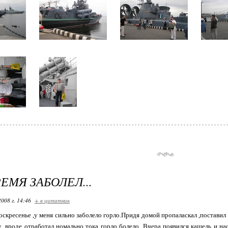
ЕМЯ ЗАБОЛЕЛ...
2008 г. 14:46
+ в цитатник
воскресенье ,у меня сильно заболело горло.Придя домой пропаласкал ,постави
 ,вроде отработал номально тока горло болело .Вчера появился кашель и на