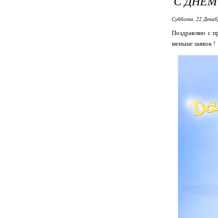
С ДНЁМ
Суббота, 22 Декаб
Поздравляю с пр
меньше заявок !