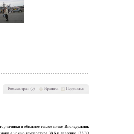
Комментарии
(
0
)
Нравится
Поделиться
л горчичники и обильное теплое питье .Впонедельник
сморк а ночью температура 38.6 и давление 175/80