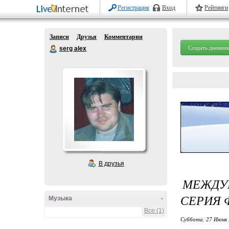
Регистрация
Вход
Рейтинги
Записи
Друзья
Комментарии
Создать дневник
serg alex
В друзья
МЕЖДУ
СЕРИЯ 
Музыка
-
Все (1)
Суббота, 27 Июня 