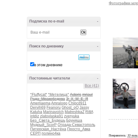
Фотографии serg
Подписка по e-mail
-
Поиск по дневнику
-
в этом дневнике
Постоянные читатели
-
Все (41)
*Fluffycat*
*Метелица*
Astoris
mriaul
Рада_Мракобедова
Э_Х_М_Е_Я
Amemaema
Amralogo
Chipcd911
Dervih69
Feanoru
Ghost_oO
Jassy
Katuha
Marinavolch
MatreshkaZ
RittA
intdiz
zlatovlaska91
zveryuka
Без_Света_Будешь
Бруняша
Мудрый_ScorP
Отрада-Севастополь
Питерская_Настёна
Просто_Авка
СЕРП
полино4ка
Понравилось:
33 поль