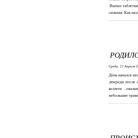
.Выпил таблетки
сильная .Как наз
РОДИЛСЯ
Среда, 23 Апреля 2
День начался не
,впереди после 
коллеги ...оказ
небольшие травм
ПРОИС