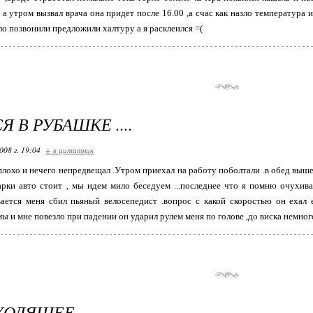
 а утром вызвал врача она придет после 16.00 ,а счас как назло температура и
ло позвонили предложили халтуру а я расклеился =(
 В РУБАШКЕ ....
008 г. 19:04
+ в цитатник
плохо и нечего непредвещал .Утром приехал на работу поболтали .в обед выше
арки авто стоит , мы идем мило беседуем ...последнее что я помню очухив
ывается меня сбил пьяный велосепедист .вопрос с какой скоростью он еха
ы и мне повезло при падении он ударил рулем меня по голове ,до виска немног
ХОДЯЩЕЕ