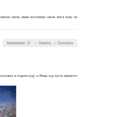
ьтом слегла ,мама постоянно около неё.я хожу по
Комментарии
(
3
)
Нравится
Поделиться
стались в старом году ,а Новы год пусть принесет