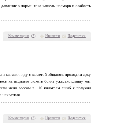
 давление в норме ,тока кашель ,насморк и слабость
Комментарии
(
7
)
Нравится
Поделиться
л в магазин .иду с коллегой общаюсь проходим арку
аюсь на асфальте ,локоть болит ужастно,слышу мат
л если меня вессом в 110 килограм сшиб я получил
о нехватило .
Комментарии
(
3
)
Нравится
Поделиться