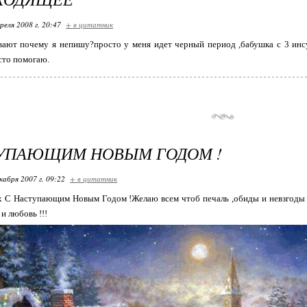
реля 2008 г. 20:47
+ в цитатник
ают почему я непишу?просто у меня идет черный период ,бабушка с 3 инсул
сто помогаю.
ТУПАЮЩИМ НОВЫМ ГОДОМ !
кабря 2007 г. 09:22
+ в цитатник
 С Наступающим Новым Годом !Желаю всем чтоб печаль ,обиды и невзгоды о
 и любовь !!!